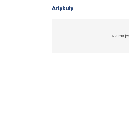
Artykuły
Bu
Pó
uz
W 
Nie ma j
Uk
Se
Od
ro
W 
(M
os
ja
W 