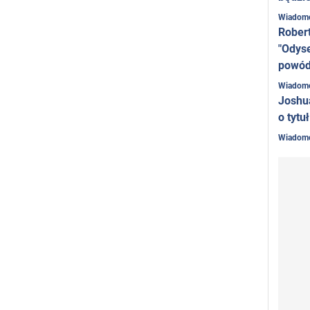
Wiadom
Tytuł
najlepszego piłkarza
roku 2011 według
Rober
kibiców Dynama
Moskwa
.
"Odyse
Tytuł najlepszego piłkarza roku na
Ukrainie
w 2011
powó
roku według Sport-Express.
Wiadom
za tym Andrii Voronin dziewięciokrotnie znalazł się na liście
Joshu
o tytu
jlepszych piłkarzy Ukrainy.
Wiadom
ycie osobiste
drij Woronin był dwukrotnie żonaty. Z pierwszego
łżeństwa ma córkę Marię. Teraz mieszka z żoną Julią,
chowuje dwóch synów - Andrieja i Daniela oraz dwie córki -
rię i Sonię.