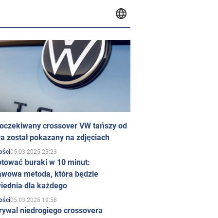
 oczekiwany crossover VW tańszy od
a został pokazany na zdjęciach
05.03.2025 23:23
ości
otować buraki w 10 minut:
awowa metoda, która będzie
iednia dla każdego
05.03.2025 19:58
ości
rywal niedrogiego crossovera