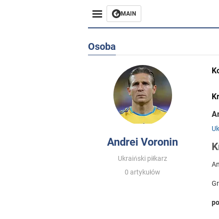
MAIN
Osoba
K
Kr
A
Uk
Andrei Voronin
K
Ukraiński piłkarz
An
0 artykułów
Gr
W 
po
Bo