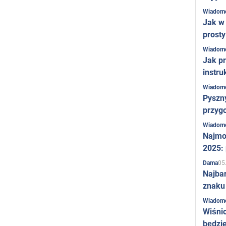
derich. Sezon później objął stanowisko trenera selekcyjnego
Wiadom
reprezentacji Ukrainy.
Jak w 
tatystyki Andrija Woronina.
prost
Wiadom
trakcie swojej kariery Andriy Voronin rozegrał łącznie 391
Jak pr
otkań, zdobywając łącznie 115 bramek.
instru
 swoich osobistych osiągnięć Andriy Voronin zalicza:
Wiadom
Pyszny
Tytuł
Honorowego Mistrza Sportu Ukrainy
.
przygo
Order Odwagi
trzeciego stopnia.
Wiadom
Najmo
Najlepszy napastnik
drugiej Bundesligi
2025:
Jeden z
33 najlepszych rosyjskich piłkarzy
w 2011
05
Dama
roku.
Najba
Tytuł najlepszego piłkarza
krajów WNP i krajów
znaku
bałtyckich
wg Sport-Express
Wiadom
Wiśni
Tytuł najlepszego piłkarza
roku na Ukrainie
według
będzie
gazety Ukraiński Futbol.