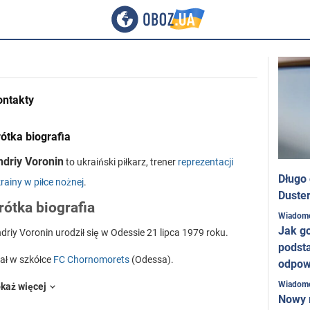
ontakty
ótka biografia
ndriy Voronin
to ukraiński piłkarz, trener
reprezentacji
Długo
rainy w piłce nożnej
.
Duster
rótka biografia
Wiadom
Jak g
driy Voronin urodził się w Odessie 21 lipca 1979 roku.
podst
ał w szkółce
FC Chornomorets
(Odessa).
odpow
Wiadom
1995 roku przeniósł się do Niemiec, gdzie przyjął ofertę FC
każ więcej
Nowy 
russia Mönchengladbach. Swój pierwszy mecz w