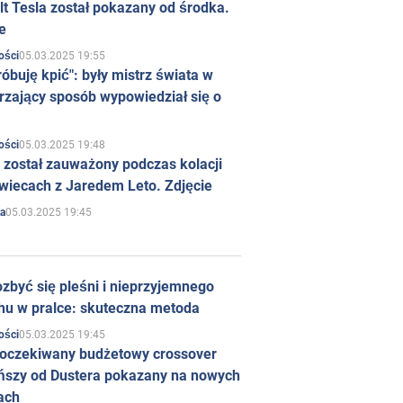
t Tesla został pokazany od środka.
e
05.03.2025 19:55
ości
róbuję kpić": były mistrz świata w
rzający sposób wypowiedział się o
05.03.2025 19:48
ości
 został zauważony podczas kolacji
wiecach z Jaredem Leto. Zdjęcie
05.03.2025 19:45
a
zbyć się pleśni i nieprzyjemnego
hu w pralce: skuteczna metoda
05.03.2025 19:45
ości
 oczekiwany budżetowy crossover
ńszy od Dustera pokazany na nowych
ach