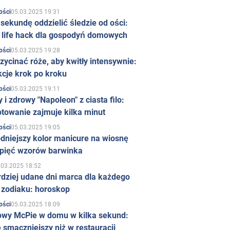
05.03.2025 19:31
ości
sekundę oddzielić śledzie od ości:
y life hack dla gospodyń domowych
05.03.2025 19:28
ości
zycinać róże, aby kwitły intensywnie:
kcje krok po kroku
05.03.2025 19:11
ości
 i zdrowy "Napoleon" z ciasta filo:
towanie zajmuje kilka minut
05.03.2025 19:05
ości
dniejszy kolor manicure na wiosnę
 pięć wzorów barwinka
.03.2025 18:52
rdziej udane dni marca dla każdego
 zodiaku: horoskop
05.03.2025 18:09
ości
owy McPie w domu w kilka sekund:
 smaczniejszy niż w restauracji