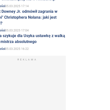
05.03.2025 17:14
ości
t Downey Jr. odmówił zagrania w
i" Christophera Nolana: jaki jest
d?
05.03.2025 17:04
ości
a szykuje dla Usyka ustawkę z walką
ł mistrza absolutnego
05.03.2025 16:22
ości
REKLAMA