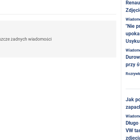
Renaul
ndeslidze rozegrał przeciwko Bayernowi (Monachium).
Zdjęci
źniej przeniósł się do FC Mainz, grając dla którego został
Wiadom
nany za najlepszego strzelca sezonu.
"Nie p
upoka
2002 roku przyjął zaproszenie do gry w reprezentacji
eszcze żadnych wiadomości
Usyku
rainy. Z reprezentacji odszedł dopiero po Euro 2012.
Wiadom
Durow
zon 2003-2004, grał już dla drużyny "Kolonia".
przy ś
 2007 do 2009 roku grał dla londyńskiego Liverpoolu, po
Rozrywk
cznym wypożyczeniu w niemieckim klubie "Bertha".
2010 roku za dwa miliony euro przeszedł do
FC Dynamo
Jak po
oskwa), gdzie grał do 2014 roku. Dinamo Moskwa stało się
zapac
tatnim zespołem w sportowej karierze Andrija Woronina
Wiadom
ko zawodnika.
Długo
VW ta
2017 roku podpisał kontrakt jako trener z niemieckim
zdjęci