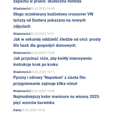
zapachu w pralce: skuteczna metoda
05.03.2025 19:45
Wiadomości
Długo oczekiwany budżetowy crossover VW
tańszy od Dustera pokazany na nowych
zdjęciach
05.03.2025 19:31
Wiadomości
Jak w sekundę oddzielić śledzie od ości: prosty
life hack dla gospodyń domowych
05.03.2025 19:28
Wiadomości
Jak przycinać róże, aby kwitły intensywnie:
instrukcje krok po kroku
05.03.2025 19:11
Wiadomości
Pyszny i zdrowy "Napoleon" z ciasta filo:
przygotowanie zajmuje kilka minut
05.03.2025 19:05
Wiadomości
Najmodniejszy kolor manicure na wiosnę 2025:
pięć wzorów barwinka
05.03.2025 18:52
Dama