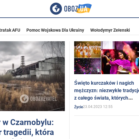
tratak AFU
Pomoc Wojskowa Dla Ukrainy
Wołodymyr Zełenski
Święto kurczaków i nagich
mężczyzn: niezwykłe tradycj
z całego świata, których
obcokrajowcy nie rozumieją
23.04.2023 12:55
Życie
y w Czarnobylu:
r tragedii, która