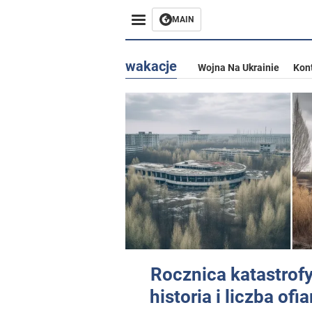
MAIN
wakacje
Wojna Na Ukrainie
Kon
Rocznica katastrof
historia i liczba ofia