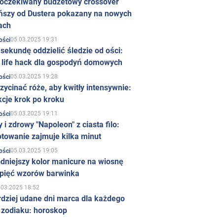
 oczekiwany budżetowy crossover
ńszy od Dustera pokazany na nowych
ach
05.03.2025 19:31
ości
sekundę oddzielić śledzie od ości:
y life hack dla gospodyń domowych
05.03.2025 19:28
ości
zycinać róże, aby kwitły intensywnie:
kcje krok po kroku
05.03.2025 19:11
ości
 i zdrowy "Napoleon" z ciasta filo:
towanie zajmuje kilka minut
05.03.2025 19:05
ości
dniejszy kolor manicure na wiosnę
 pięć wzorów barwinka
.03.2025 18:52
rdziej udane dni marca dla każdego
 zodiaku: horoskop