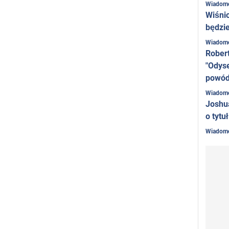
Wiadom
Wiśni
będzie
Wiadom
Rober
"Odyse
powó
Wiadom
Joshu
o tytu
Wiadom