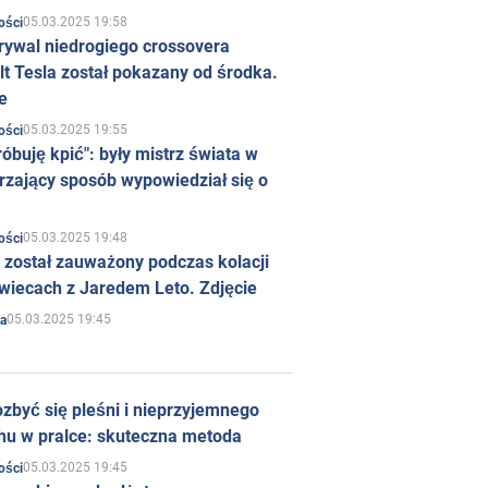
05.03.2025 19:58
ości
rywal niedrogiego crossovera
t Tesla został pokazany od środka.
e
05.03.2025 19:55
ości
róbuję kpić": były mistrz świata w
rzający sposób wypowiedział się o
05.03.2025 19:48
ości
 został zauważony podczas kolacji
wiecach z Jaredem Leto. Zdjęcie
05.03.2025 19:45
a
zbyć się pleśni i nieprzyjemnego
hu w pralce: skuteczna metoda
05.03.2025 19:45
ości