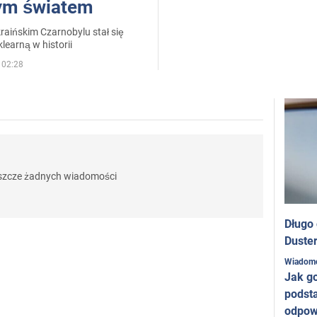
łym światem
aińskim Czarnobylu stał się
learną w historii
 02:28
eszcze żadnych wiadomości
Długo
Duster
Wiadom
Jak g
podst
odpow