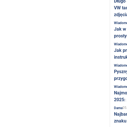
Długo
VW ta
zdjęci
Wiadom
Jak w 
prost
Wiadom
Jak pr
instru
Wiadom
Pyszny
przygo
Wiadom
Najmo
2025:
05
Dama
Najba
znaku