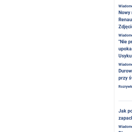
Wiadom
Nowy 
Renaul
Zdjęci
Wiadom
"Nie p
upoka
Usyku
Wiadom
Durow
przy ś
Rozrywk
Jak po
zapac
Wiadom