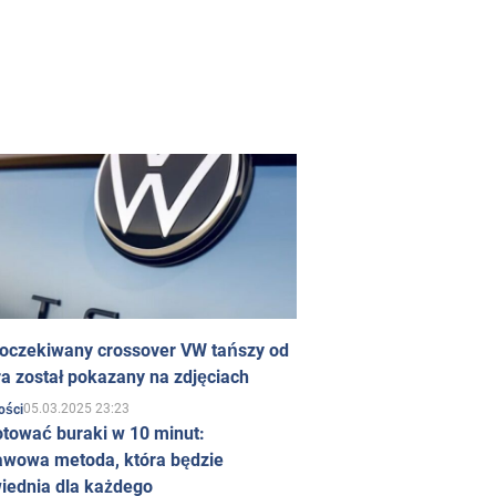
 oczekiwany crossover VW tańszy od
a został pokazany na zdjęciach
05.03.2025 23:23
ości
otować buraki w 10 minut:
awowa metoda, która będzie
iednia dla każdego