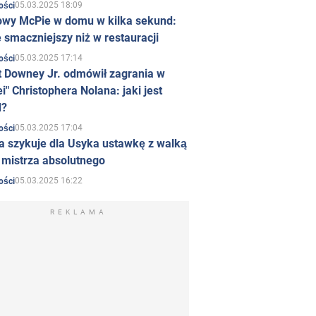
05.03.2025 18:09
ości
owy McPie w domu w kilka sekund:
 smaczniejszy niż w restauracji
05.03.2025 17:14
ości
t Downey Jr. odmówił zagrania w
i" Christophera Nolana: jaki jest
d?
05.03.2025 17:04
ości
a szykuje dla Usyka ustawkę z walką
ł mistrza absolutnego
05.03.2025 16:22
ości
REKLAMA