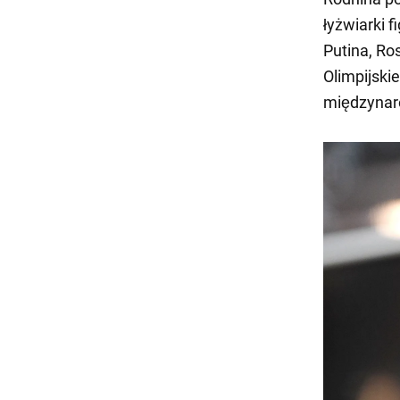
łyżwiarki 
Putina, Ro
Olimpijski
międzynar