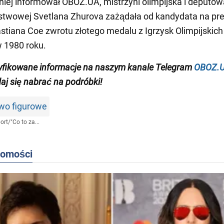
iej informował OBOZ.UA, mistrzyni olimpijska i deputo
twowej Svetlana Zhurova zażądała od kandydata na pr
tiana Coe zwrotu złotego medalu z Igrzysk Olimpijskich
 1980 roku.
yfikowane informacje na naszym kanale Telegram
OBOZ.
daj się nabrać na podróbki!
wo figurowe
ort
/
"Co to za...
domości