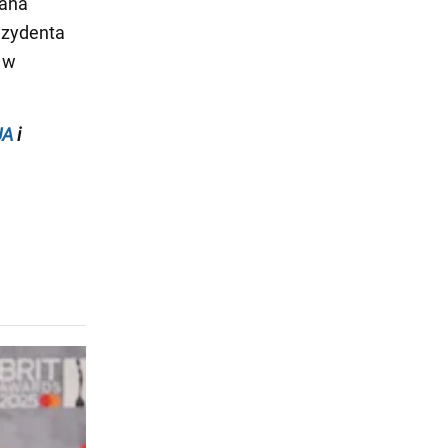
wana
ezydenta
 w
UA
i