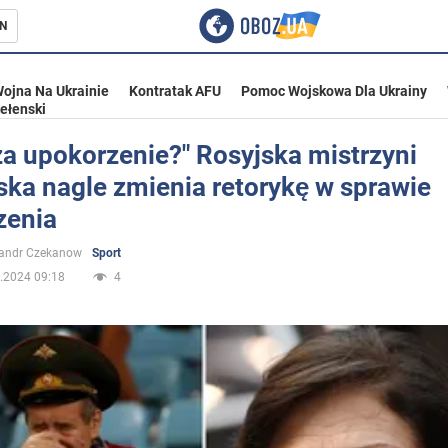
N
ojna Na Ukrainie
Kontratak AFU
Pomoc Wojskowa Dla Ukrainy
ełenski
za upokorzenie?" Rosyjska mistrzyni
ska nagle zmienia retorykę w sprawie
ka
zenia
sandr Czekanow
Sport
.2024 09:18
4
eństwo
a Ukrainie