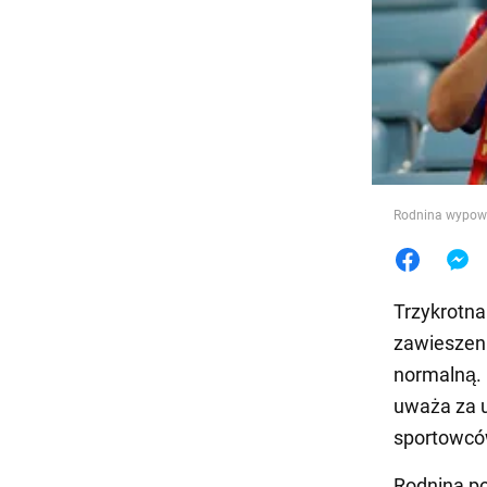
Jedzeni
Rodnina wypowi
Trzykrotna
zawieszen
normalną.
uważa za u
sportowców
Rodnina po