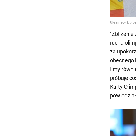
"Zbliżenie
ruchu olim
za upokorz
obecnego b
I my równi
próbuje co
Karty Olimp
powiedział