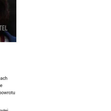
dach
ie
 powrotu
byłej