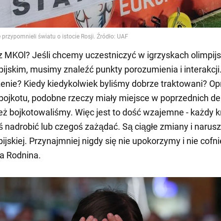
 z MKOl? Jeśli chcemy uczestniczyć w igrzyskach olimpijs
pijskim, musimy znaleźć punkty porozumienia i interakcji
enie? Kiedy kiedykolwiek byliśmy dobrze traktowani? Op
ojkotu, podobne rzeczy miały miejsce w poprzednich d
eż bojkotowaliśmy. Więc jest to dość wzajemne - każdy k
ś nadrobić lub czegoś zażądać. Są ciągłe zmiany i narus
ijskiej. Przynajmniej nigdy się nie upokorzymy i nie cofn
a Rodnina.