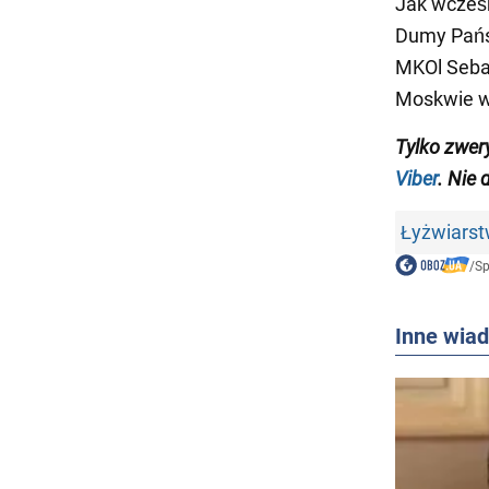
Jak wcześn
Dumy Pańs
MKOl Sebas
Moskwie w
Tylko
zwer
Viber
. Nie 
Łyżwiarst
/
Sp
Inne wia