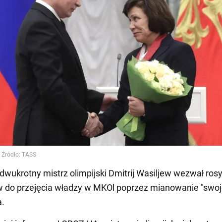
dwukrotny mistrz olimpijski Dmitrij Wasiljew wezwał rosy
w do przejęcia władzy w MKOl poprzez mianowanie "swoj
a.