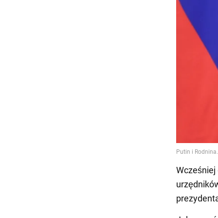
Wcześniej 
urzędnikó
prezydent