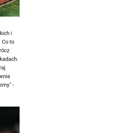
kich i
. Co to
rócz
ekadach.
raj
zenia
iemy" -