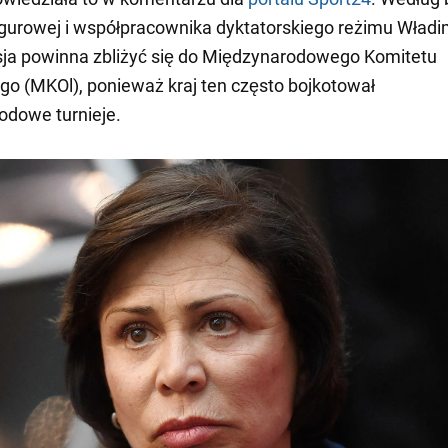
figurowej i współpracownika dyktatorskiego reżimu Władi
sja powinna zbliżyć się do Międzynarodowego Komitetu
ego (MKOl), ponieważ kraj ten często bojkotował
odowe turnieje.