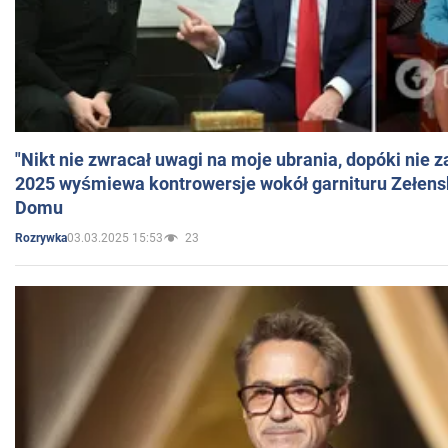
"Nikt nie zwracał uwagi na moje ubrania, dopóki nie z
2025 wyśmiewa kontrowersje wokół garnituru Zełens
Domu
03.03.2025 15:53
23
Rozrywka