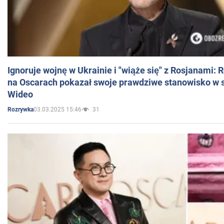
Ignoruje wojnę w Ukrainie i "wiąże się" z Rosjanami: 
na Oscarach pokazał swoje prawdziwe stanowisko w s
Wideo
03.03.2025 15:46
31
Rozrywka