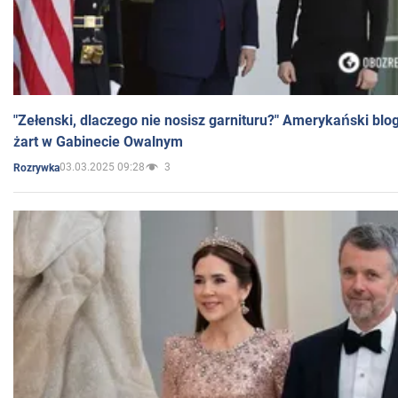
"Zełenski, dlaczego nie nosisz garnituru?" Amerykański blo
żart w Gabinecie Owalnym
03.03.2025 09:28
3
Rozrywka