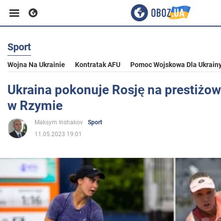
Sport
Biznes
Wojna Na Ukrainie
Kontratak AFU
Pomoc Wojskowa Dla Ukrain
Sport
Ukraina pokonuje Rosję na prestiżow
w Rzymie
Rozrywka
Maksym Inshakov
Sport
11.05.2023 19:01
Życie
Polityka
Społeczeństwo