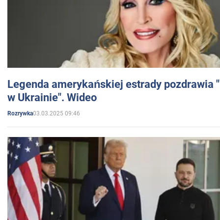
Legenda amerykańskiej estrady pozdrawia "br
w Ukrainie". Wideo
03.03.2025 09:46
Rozrywka