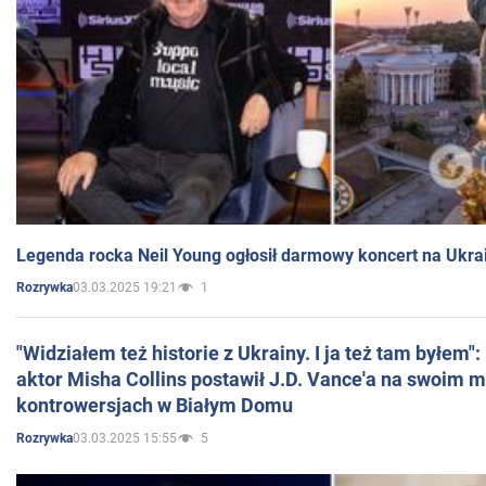
Legenda rocka Neil Young ogłosił darmowy koncert na Ukra
03.03.2025 19:21
1
Rozrywka
"Widziałem też historie z Ukrainy. I ja też tam byłem"
aktor Misha Collins postawił J.D. Vance'a na swoim m
kontrowersjach w Białym Domu
03.03.2025 15:55
5
Rozrywka