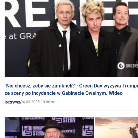
"Nie chcesz, żeby się zamknęli?": Green Day wyzywa Trump
ze sceny po incydencie w Gabinecie Owalnym. Wideo
04.03.2025 10:08
1
Rozrywka