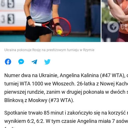
Wojna na Ukrainie
Świat
Jedzenie
Ukraina pokonuje Rosję na prestiżowym turnieju w Rzymie
Numer dwa na Ukrainie, Angelina Kalinina (#47 WTA), 
turniej WTA 1000 we Włoszech. 26-latka z Nowej Kac
pierwszej rundzie, zanim w drugiej pokonała w dwóch
Blinkovą z Moskwy (#73 WTA).
Spotkanie trwało 85 minut i zakończyło się na korzyść 
wynikiem 6:2, 6:2. W tym czasie Angelina miała 7 asów