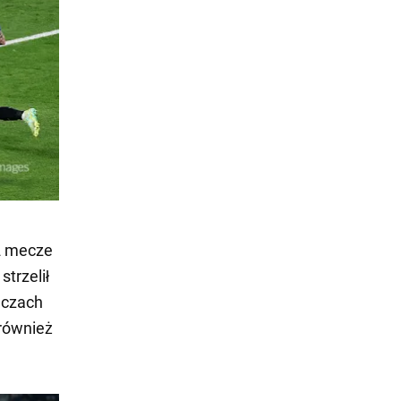
2 mecze
strzelił
eczach
również