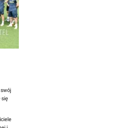
 swój
 się
iciele
ej i