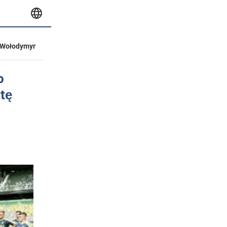
Wołodymyr
o
tę