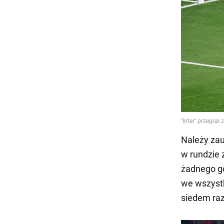
Należy zau
w rundzie 
żadnego go
we wszystk
siedem raz