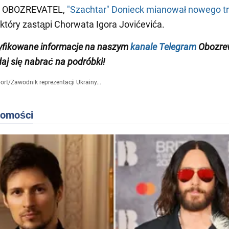
i OBOZREVATEL,
"Szachtar" Donieck mianował nowego t
 który zastąpi Chorwata Igora Jovićevića.
yfikowane informacje na naszym
kanale Telegram
Obozrev
daj się nabrać na podróbki!
ort
/
Zawodnik reprezentacji Ukrainy...
domości