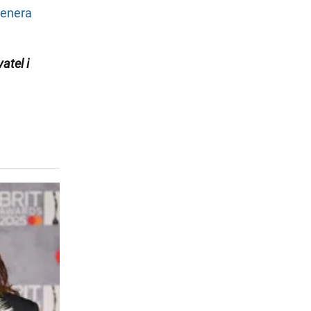
renera
atel i