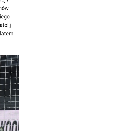
onów
iego
tolij
 latem