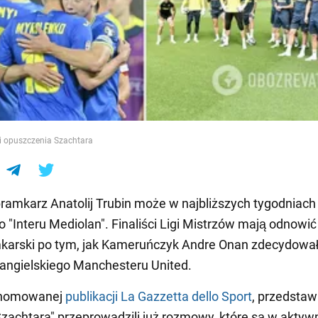
e
ski opuszczenia Szachtara
bramkarz Anatolij Trubin może w najbliższych tygodniach
o "Interu Mediolan". Finaliści Ligi Mistrzów mają odnowić
karski po tym, jak Kameruńczyk Andre Onan zdecydował
 angielskiego Manchesteru United.
enomowanej
publikacji La Gazzetta dello Sport
, przedstaw
"Szachtara" przeprowadzili już rozmowy, które są w aktywn