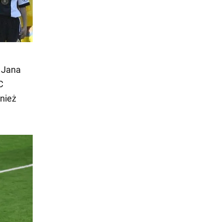
 Jana
C
nież