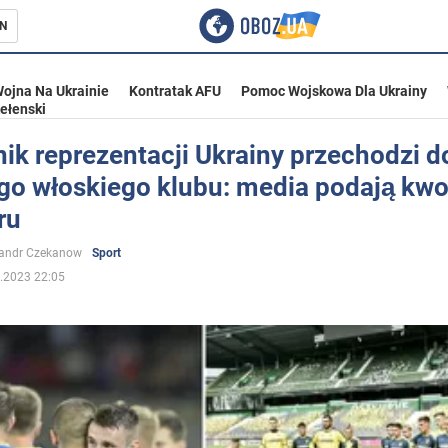
N
ojna Na Ukrainie
Kontratak AFU
Pomoc Wojskowa Dla Ukrainy
ełenski
ik reprezentacji Ukrainy przechodzi d
ego włoskiego klubu: media podają kwo
ka
ru
sandr Czekanow
Sport
.2023 22:05
eństwo
a Ukrainie