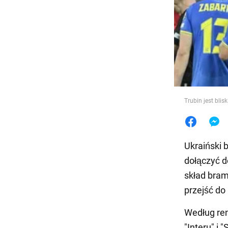
Jedzeni
Trubin jest bli
Ukraiński 
dołączyć d
skład bram
przejść do
Według r
"Interu" i 