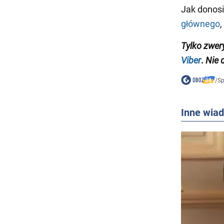
Jak donos
głównego
,
Tylko
zwer
Viber
.
Nie 
/
Sp
Inne wia