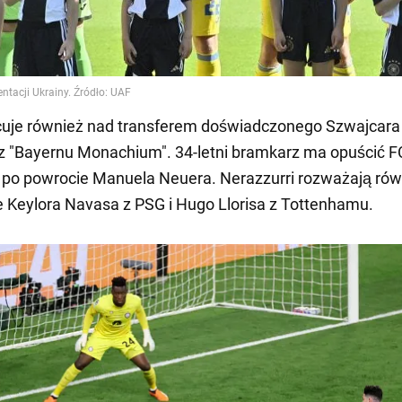
acuje również nad transferem doświadczonego Szwajcara
 "Bayernu Monachium". 34-letni bramkarz ma opuścić F
po powrocie Manuela Neuera. Nerazzurri rozważają rów
 Keylora Navasa z PSG i Hugo Llorisa z Tottenhamu.