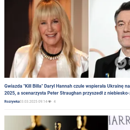
Gwiazda "Kill Billa" Daryl Hannah czule wspierała Ukrainę 
2025, a scenarzysta Peter Straughan przyszedł z niebiesko-
03.03.2025 09:14
4
Rozrywka