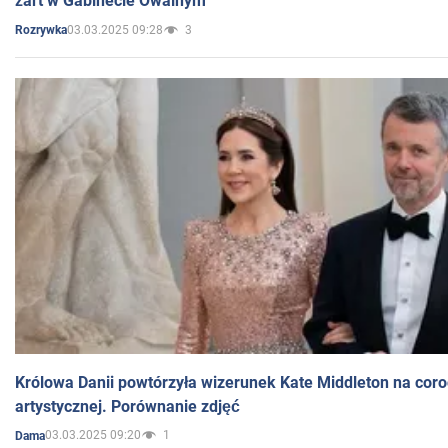
żart w Gabinecie Owalnym
03.03.2025 09:28
3
Rozrywka
Królowa Danii powtórzyła wizerunek Kate Middleton na coro
artystycznej. Porównanie zdjęć
03.03.2025 09:20
1
Dama