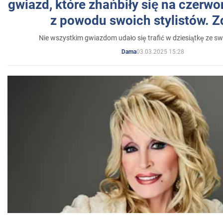
gwiazd, które zhańbiły się na czer
z powodu swoich stylistów. Z
Nie wszystkim gwiazdom udało się trafić w dziesiątkę ze sw
03.03.2025 15:28
Dama