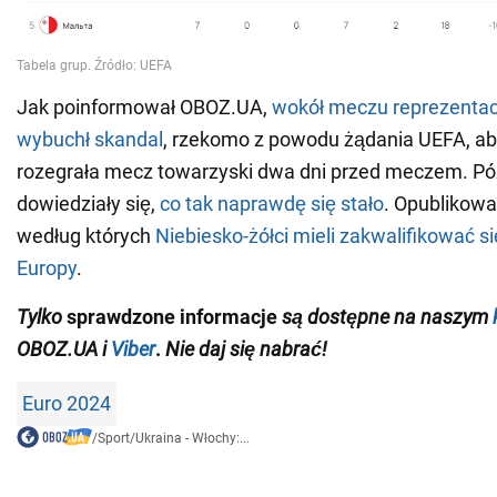
Jak poinformował OBOZ.UA,
wokół meczu reprezentacj
wybuchł skandal
, rzekomo z powodu żądania UEFA, ab
rozegrała mecz towarzyski dwa dni przed meczem. Pó
dowiedziały się,
co tak naprawdę się stało
. Opublikow
według których
Niebiesko-żółci mieli zakwalifikować s
Europy
.
Tylko
sprawdzone informacje
są dostępne na naszym
OBOZ.UA
i
Viber
.
Nie daj się nabrać!
Euro 2024
/
Sport
/
Ukraina - Włochy:...