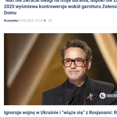
"Nikt nie zwracał uwagi na moje ubrania, dopóki nie z
2025 wyśmiewa kontrowersje wokół garnituru Zełens
Domu
03.03.2025 15:53
23
Rozrywka
Ignoruje wojnę w Ukrainie i "wiąże się" z Rosjanami: 