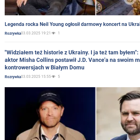
Legenda rocka Neil Young ogłosił darmowy koncert na Ukra
03.03.2025 19:21
1
Rozrywka
"Widziałem też historie z Ukrainy. I ja też tam byłem"
aktor Misha Collins postawił J.D. Vance'a na swoim m
kontrowersjach w Białym Domu
03.03.2025 15:55
5
Rozrywka