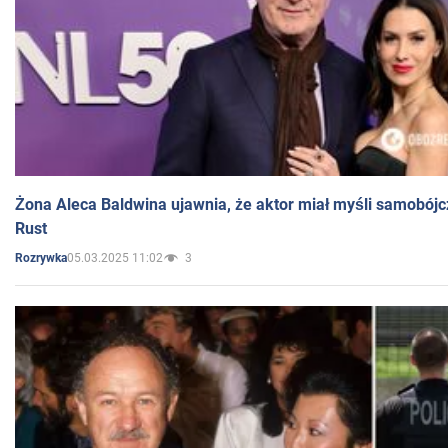
Żona Aleca Baldwina ujawnia, że aktor miał myśli samobójc
Rust
05.03.2025 11:02
3
Rozrywka