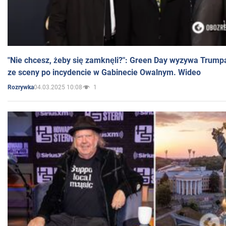
"Nie chcesz, żeby się zamknęli?": Green Day wyzywa Trump
ze sceny po incydencie w Gabinecie Owalnym. Wideo
04.03.2025 10:08
1
Rozrywka