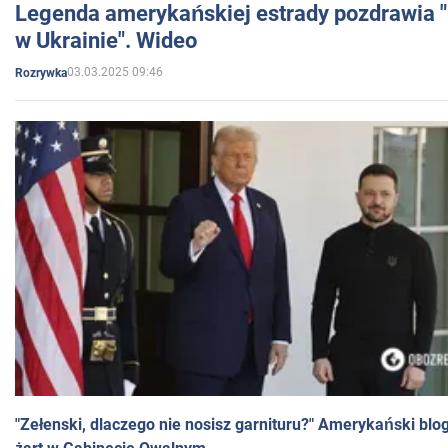
Legenda amerykańskiej estrady pozdrawia "br
w Ukrainie". Wideo
03.03.2025 09:46
Rozrywka
"Zełenski, dlaczego nie nosisz garnituru?" Amerykański blo