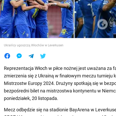
Wojna na Ukrainie
Świat
Jedzenie
Ukraińcy ugoszczą Włochów w Leverkusen
Reprezentacja Włoch w piłce nożnej jest uważana za f
zmierzenia się z Ukrainą w finałowym meczu turnieju k
Mistrzostw Europy 2024. Drużyny spotkają się w bezpo
bezpośredni bilet na mistrzostwa kontynentu w Niem
poniedziałek, 20 listopada.
Mecz odbędzie się na stadionie BayArena w Leverku