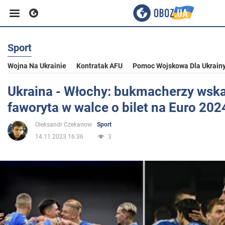
Sport
Biznes
Wojna Na Ukrainie
Kontratak AFU
Pomoc Wojskowa Dla Ukrain
Sport
Ukraina - Włochy: bukmacherzy wska
faworyta w walce o bilet na Euro 202
Rozrywka
Oleksandr Czekanow
Sport
14.11.2023 16:36
3
Życie
Polityka
Społeczeństwo