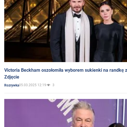
Victoria Beckham oszołomiła wyborem sukienki na randkę
Zdjęcie
05.03.2025 12:19
3
Rozrywka