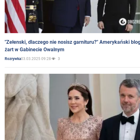
"Zełenski, dlaczego nie nosisz garnituru?" Amerykański blo
żart w Gabinecie Owalnym
03.03.2025 09:28
3
Rozrywka