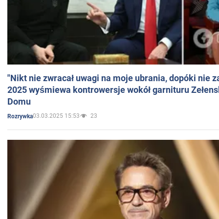
"Nikt nie zwracał uwagi na moje ubrania, dopóki nie z
2025 wyśmiewa kontrowersje wokół garnituru Zełens
Domu
03.03.2025 15:53
23
Rozrywka