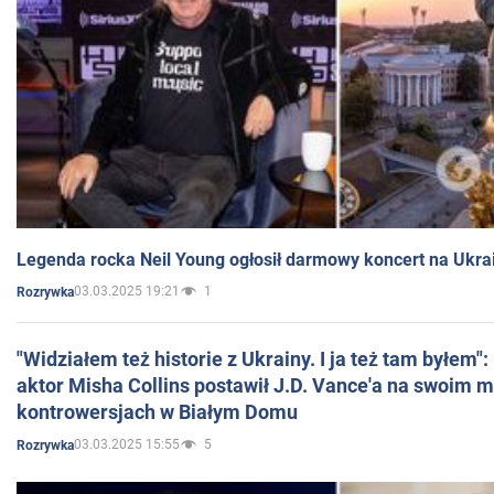
Legenda rocka Neil Young ogłosił darmowy koncert na Ukra
03.03.2025 19:21
1
Rozrywka
"Widziałem też historie z Ukrainy. I ja też tam byłem"
aktor Misha Collins postawił J.D. Vance'a na swoim m
kontrowersjach w Białym Domu
03.03.2025 15:55
5
Rozrywka