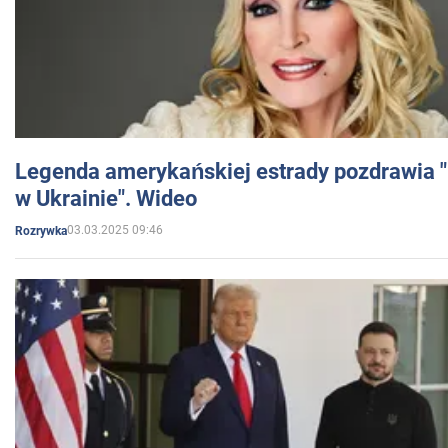
Legenda amerykańskiej estrady pozdrawia "br
w Ukrainie". Wideo
03.03.2025 09:46
Rozrywka