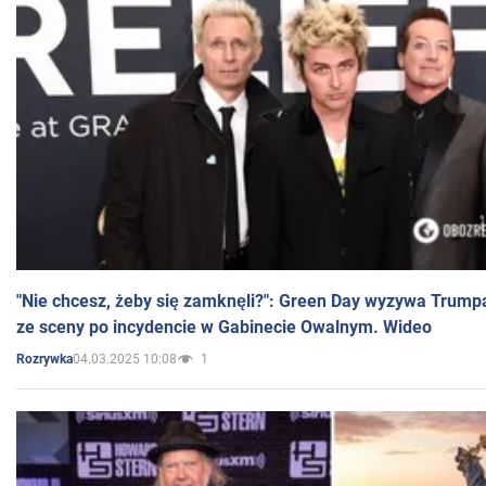
"Nie chcesz, żeby się zamknęli?": Green Day wyzywa Trump
ze sceny po incydencie w Gabinecie Owalnym. Wideo
04.03.2025 10:08
1
Rozrywka