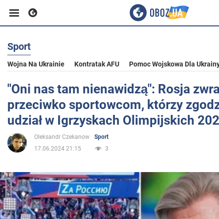
Sport
Biznes
Wojna Na Ukrainie
Kontratak AFU
Pomoc Wojskowa Dla Ukrain
Sport
"Oni nas tam nienawidzą": Rosja zwra
przeciwko sportowcom, którzy zgodzi
Rozrywka
udział w Igrzyskach Olimpijskich 20
Oleksandr Czekanow
Sport
Życie
17.06.2024 21:15
3
Polityka
Społeczeństwo