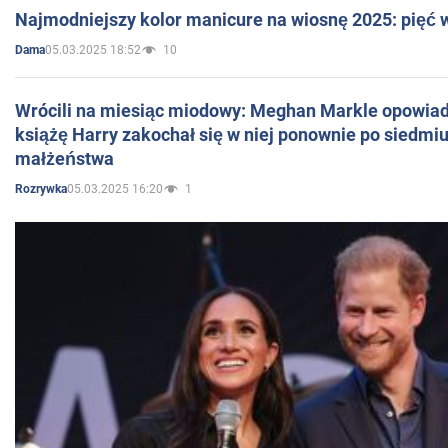
Najmodniejszy kolor manicure na wiosnę 2025: pięć
05.03.2025 18:52
10
Dama
Wrócili na miesiąc miodowy: Meghan Markle opowiada
książę Harry zakochał się w niej ponownie po siedmiu
małżeństwa
05.03.2025 16:20
1
Rozrywka