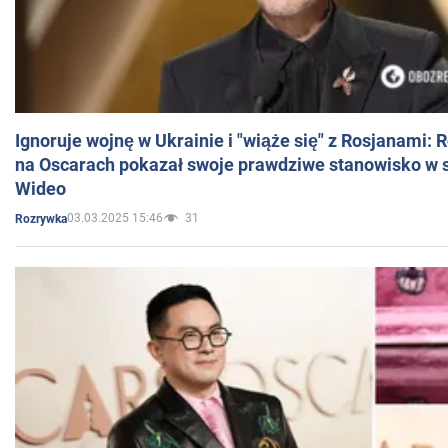
Ignoruje wojnę w Ukrainie i "wiąże się" z Rosjanami: 
na Oscarach pokazał swoje prawdziwe stanowisko w s
Wideo
03.03.2025 15:46
31
Rozrywka