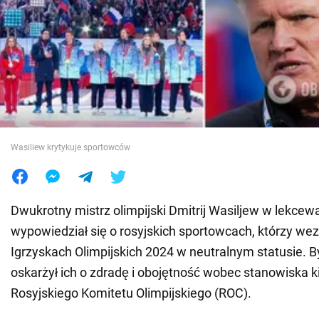
Wojna na Ukrainie
Świat
Jedzenie
Wasiliew krytykuje sportowców
Dwukrotny mistrz olimpijski Dmitrij Wasiljew w lekce
wypowiedział się o rosyjskich sportowcach, którzy we
Igrzyskach Olimpijskich 2024 w neutralnym statusie. By
oskarżył ich o zdradę i obojętność wobec stanowiska 
Rosyjskiego Komitetu Olimpijskiego (ROC).