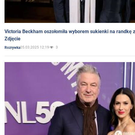
Victoria Beckham oszołomiła wyborem sukienki na randkę
Zdjęcie
05.03.2025 12:19
3
Rozrywka