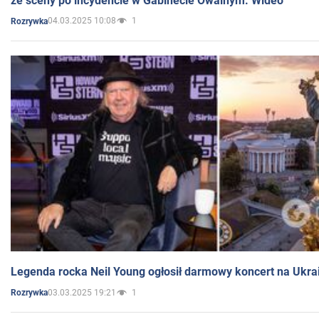
ze sceny po incydencie w Gabinecie Owalnym. Wideo
04.03.2025 10:08
1
Rozrywka
Legenda rocka Neil Young ogłosił darmowy koncert na Ukra
03.03.2025 19:21
1
Rozrywka