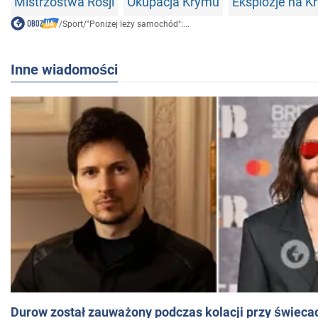
Mistrzostwa Rosji
Okupacja Krymu
Eksplozje na K
/
Sport
/
"Poniżej leży samochód":...
Inne wiadomości
Durow został zauważony podczas kolacji przy świeca