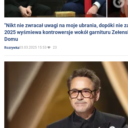
"Nikt nie zwracał uwagi na moje ubrania, dopóki nie z
2025 wyśmiewa kontrowersje wokół garnituru Zełens
Domu
03.03.2025 15:53
23
Rozrywka