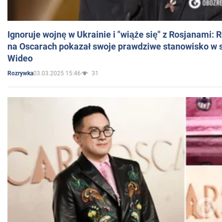
Ignoruje wojnę w Ukrainie i "wiąże się" z Rosjanami: 
na Oscarach pokazał swoje prawdziwe stanowisko w s
Wideo
03.03.2025 15:46
31
Rozrywka