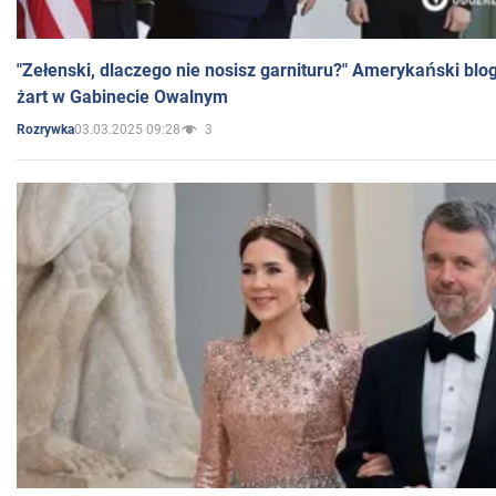
"Zełenski, dlaczego nie nosisz garnituru?" Amerykański blo
żart w Gabinecie Owalnym
03.03.2025 09:28
3
Rozrywka