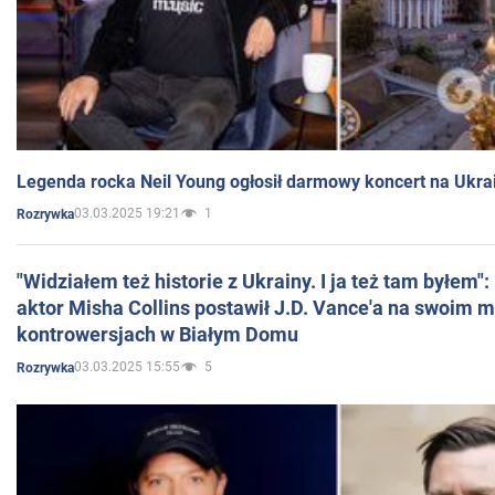
Legenda rocka Neil Young ogłosił darmowy koncert na Ukra
03.03.2025 19:21
1
Rozrywka
"Widziałem też historie z Ukrainy. I ja też tam byłem"
aktor Misha Collins postawił J.D. Vance'a na swoim m
kontrowersjach w Białym Domu
03.03.2025 15:55
5
Rozrywka