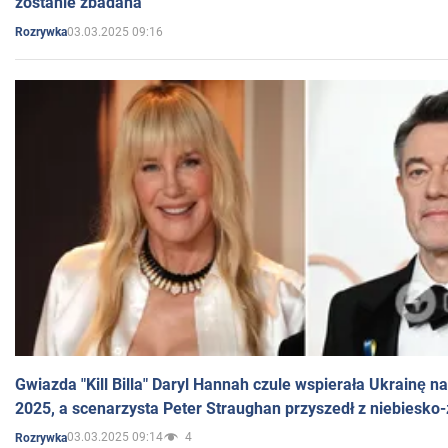
zostanie zbadana
03.03.2025 09:16
Rozrywka
Gwiazda "Kill Billa" Daryl Hannah czule wspierała Ukrainę 
2025, a scenarzysta Peter Straughan przyszedł z niebiesko-
03.03.2025 09:14
4
Rozrywka