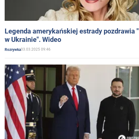
Legenda amerykańskiej estrady pozdrawia "br
w Ukrainie". Wideo
03.03.2025 09:46
Rozrywka