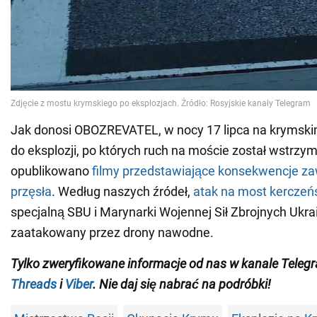
Jak donosi OBOZREVATEL, w nocy 17 lipca na krymski
do eksplozji, po których ruch na moście został wstrzym
opublikowano
filmy przedstawiające konsekwencje za
przęsła
. Według naszych źródeł,
atak na most kerczeń
specjalną SBU i Marynarki Wojennej Sił Zbrojnych Ukrai
zaatakowany przez drony nawodne.
Tylko zweryfikowane informacje od nas w kanale Tele
Threads
i
Viber
. Nie daj się nabrać na podróbki!