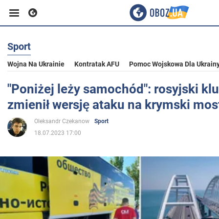
Sport
Biznes
Wojna Na Ukrainie
Kontratak AFU
Pomoc Wojskowa Dla Ukrain
Sport
"Poniżej leży samochód": rosyjski klu
zmienił wersję ataku na krymski mos
Rozrywka
Oleksandr Czekanow
Sport
18.07.2023 17:00
Życie
Polityka
Społeczeństwo