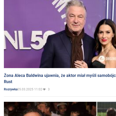
Żona Aleca Baldwina ujawnia, że aktor miał myśli samobójc
Rust
05.03.2025 11:02
3
Rozrywka