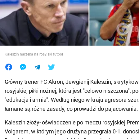
Wojna na Ukrainie
Świat
Jedzenie
Kaleszin narzeka na rosyjski futbol
Główny trener FC Akron, Jewgienij Kaleszin, skrytykow
rosyjskiej piłki nożnej, która jest "celowo niszczona", p
"edukacja i armia". Według niego w kraju agresora szerz
łamane są różne zasady, co prowadzi do pajacowania.
Kaleszin złożył oświadczenie po meczu rosyjskiej Pre
Volgarem, w którym jego drużyna przegrała 0-1, donos