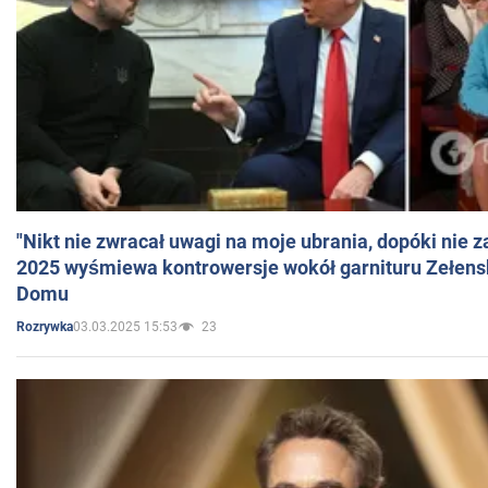
"Nikt nie zwracał uwagi na moje ubrania, dopóki nie z
2025 wyśmiewa kontrowersje wokół garnituru Zełens
Domu
03.03.2025 15:53
23
Rozrywka