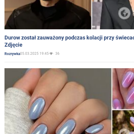
Durow został zauważony podczas kolacji przy świeca
Zdjęcie
05.03.2025 19:45
36
Rozrywka