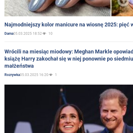
Najmodniejszy kolor manicure na wiosnę 2025: pięć
05.03.2025 18:52
10
Dama
Wrócili na miesiąc miodowy: Meghan Markle opowiada
książę Harry zakochał się w niej ponownie po siedmiu
małżeństwa
05.03.2025 16:20
1
Rozrywka