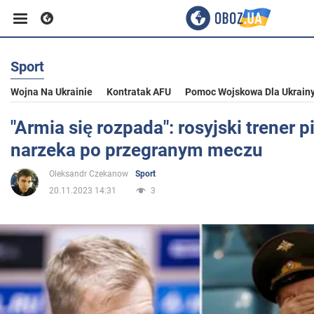
Sport
Biznes
Wojna Na Ukrainie
Kontratak AFU
Pomoc Wojskowa Dla Ukrain
Sport
"Armia się rozpada": rosyjski trener p
narzeka po przegranym meczu
Rozrywka
Oleksandr Czekanow
Sport
20.11.2023 14:31
3
Życie
Polityka
Społeczeństwo