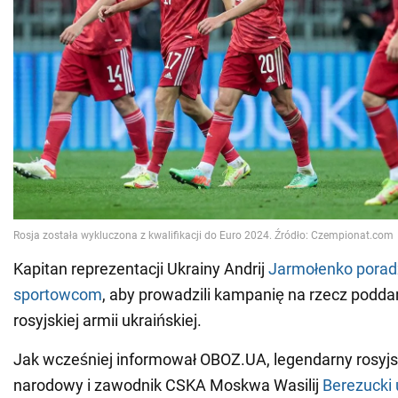
Kapitan reprezentacji Ukrainy Andrij
Jarmołenko poradz
sportowcom
, aby prowadzili kampanię na rzecz poddan
rosyjskiej armii ukraińskiej.
Jak wcześniej informował OBOZ.UA, legendarny rosyjsk
narodowy i zawodnik CSKA Moskwa Wasilij
Berezucki u