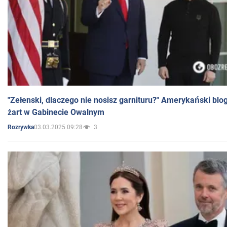
"Zełenski, dlaczego nie nosisz garnituru?" Amerykański blo
żart w Gabinecie Owalnym
03.03.2025 09:28
3
Rozrywka