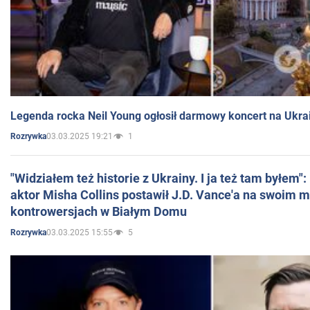
Legenda rocka Neil Young ogłosił darmowy koncert na Ukra
03.03.2025 19:21
1
Rozrywka
"Widziałem też historie z Ukrainy. I ja też tam byłem"
aktor Misha Collins postawił J.D. Vance'a na swoim m
kontrowersjach w Białym Domu
03.03.2025 15:55
5
Rozrywka