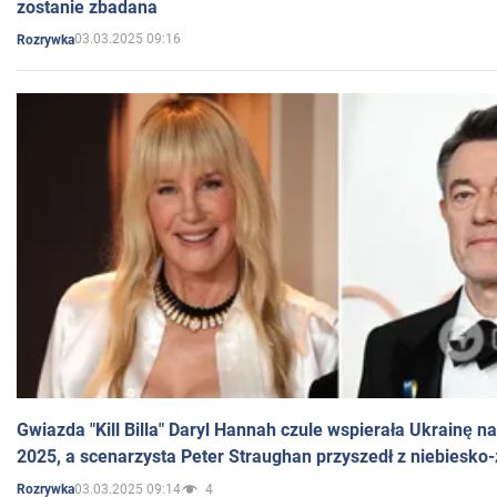
zostanie zbadana
03.03.2025 09:16
Rozrywka
Gwiazda "Kill Billa" Daryl Hannah czule wspierała Ukrainę 
2025, a scenarzysta Peter Straughan przyszedł z niebiesko-
03.03.2025 09:14
4
Rozrywka