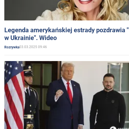
Legenda amerykańskiej estrady pozdrawia "br
w Ukrainie". Wideo
03.03.2025 09:46
Rozrywka