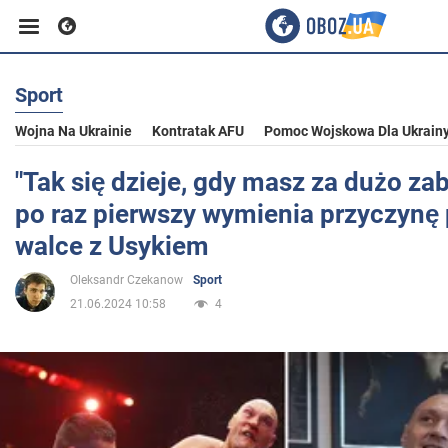
Sport
Biznes
Wojna Na Ukrainie
Kontratak AFU
Pomoc Wojskowa Dla Ukrain
Sport
"Tak się dzieje, gdy masz za dużo za
po raz pierwszy wymienia przyczynę 
Rozrywka
walce z Usykiem
Oleksandr Czekanow
Sport
Życie
21.06.2024 10:58
4
Polityka
Społeczeństwo