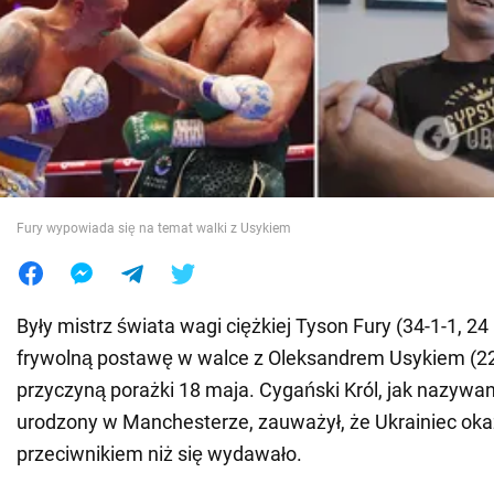
Wojna na Ukrainie
Świat
Jedzenie
Fury wypowiada się na temat walki z Usykiem
Były mistrz świata wagi ciężkiej Tyson Fury (34-1-1, 2
frywolną postawę w walce z Oleksandrem Usykiem (22
przyczyną porażki 18 maja. Cygański Król, jak nazywany
urodzony w Manchesterze, zauważył, że Ukrainiec okaz
przeciwnikiem niż się wydawało.