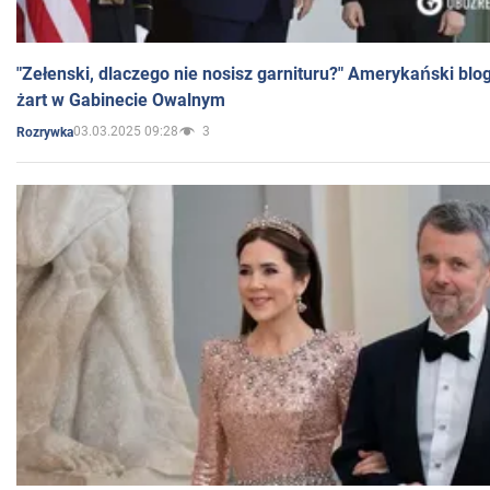
"Zełenski, dlaczego nie nosisz garnituru?" Amerykański blo
żart w Gabinecie Owalnym
03.03.2025 09:28
3
Rozrywka