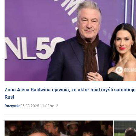
Żona Aleca Baldwina ujawnia, że aktor miał myśli samobójc
Rust
05.03.2025 11:02
3
Rozrywka