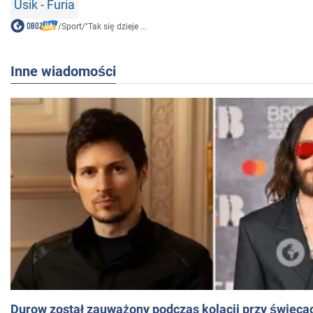
Usik - Furia
/
Sport
/
"Tak się dzieje ...
Inne wiadomości
Durow został zauważony podczas kolacji przy świeca