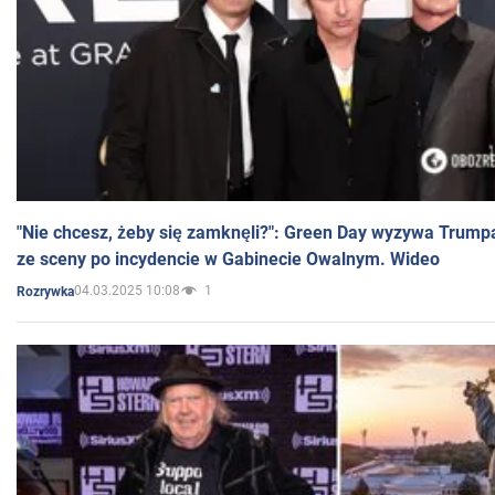
"Nie chcesz, żeby się zamknęli?": Green Day wyzywa Trump
ze sceny po incydencie w Gabinecie Owalnym. Wideo
04.03.2025 10:08
1
Rozrywka