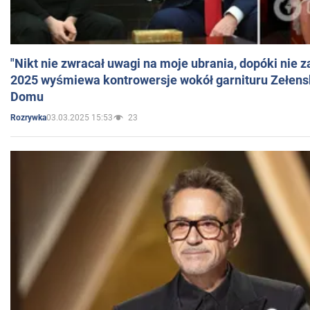
"Nikt nie zwracał uwagi na moje ubrania, dopóki nie z
2025 wyśmiewa kontrowersje wokół garnituru Zełens
Domu
03.03.2025 15:53
23
Rozrywka