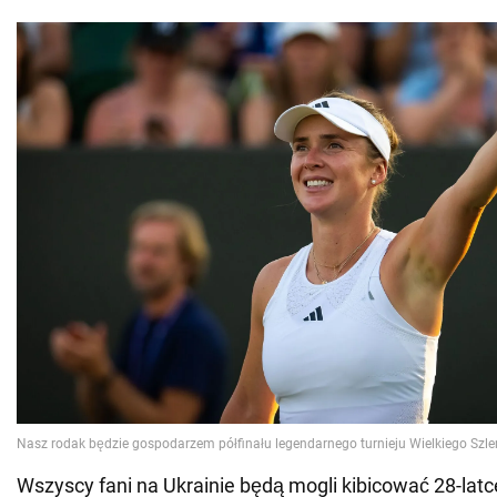
Wszyscy fani na Ukrainie będą mogli kibicować 28-latc