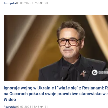
03.03.2025 15:53
23
Rozrywka
Ignoruje wojnę w Ukrainie i "wiąże się" z Rosjanami: 
na Oscarach pokazał swoje prawdziwe stanowisko w s
Wideo
03.03.2025 15:46
31
Rozrywka