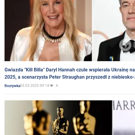
Gwiazda "Kill Billa" Daryl Hannah czule wspierała Ukrainę 
2025, a scenarzysta Peter Straughan przyszedł z niebiesko-
03.03.2025 09:14
4
Rozrywka