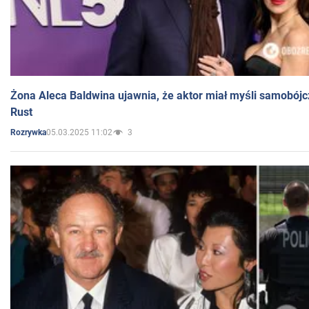
Żona Aleca Baldwina ujawnia, że aktor miał myśli samobójc
Rust
05.03.2025 11:02
3
Rozrywka