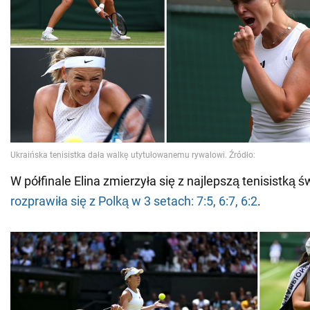
W półfinale Elina zmierzyła się z najlepszą tenisistką ś
rozprawiła się z Polką w 3 setach: 7:5, 6:7, 6:2
.