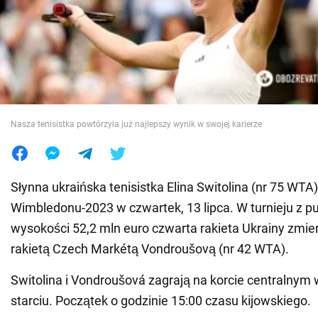
Wojna na Ukrainie
Świat
Jedzenie
Nasza tenisistka powtórzyła już najlepszy wynik w swojej karierze
Słynna ukraińska tenisistka Elina Switolina (nr 75 WTA)
Wimbledonu-2023 w czwartek, 13 lipca. W turnieju z p
wysokości 52,2 mln euro czwarta rakieta Ukrainy zmie
rakietą Czech Markétą Vondroušovą (nr 42 WTA).
Switolina i Vondroušová zagrają na korcie centralnym
starciu. Początek o godzinie 15:00 czasu kijowskiego.