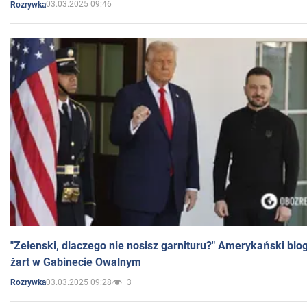
03.03.2025 09:46
Rozrywka
"Zełenski, dlaczego nie nosisz garnituru?" Amerykański blo
żart w Gabinecie Owalnym
03.03.2025 09:28
3
Rozrywka