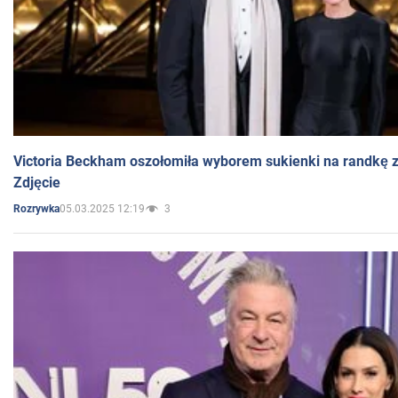
Victoria Beckham oszołomiła wyborem sukienki na randkę
Zdjęcie
05.03.2025 12:19
3
Rozrywka