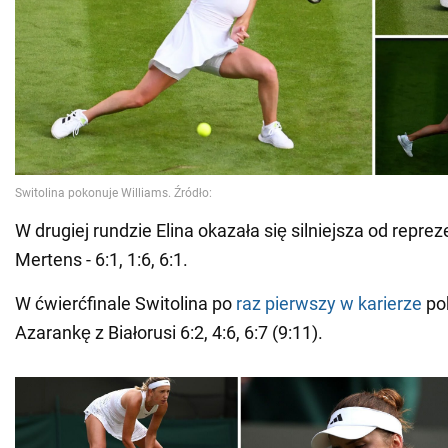
W drugiej rundzie Elina okazała się silniejsza od repreze
Mertens - 6:1, 1:6, 6:1.
W ćwierćfinale Switolina po
raz pierwszy w karierze
pok
Azarankę z Białorusi 6:2, 4:6, 6:7 (9:11).