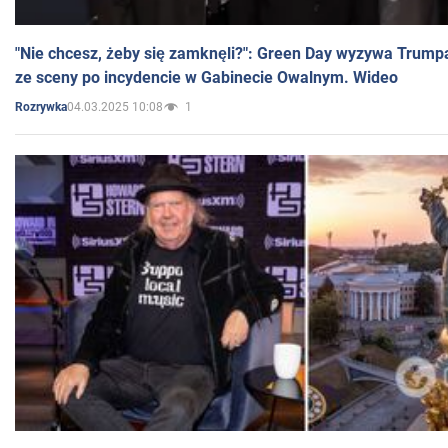
"Nie chcesz, żeby się zamknęli?": Green Day wyzywa Trump
ze sceny po incydencie w Gabinecie Owalnym. Wideo
04.03.2025 10:08
1
Rozrywka