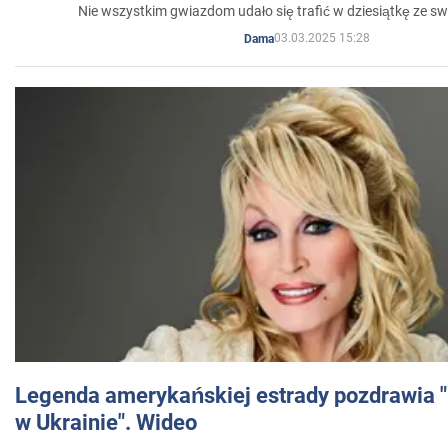
Nie wszystkim gwiazdom udało się trafić w dziesiątkę ze sw
03.03.2025 15:28
Dama
Legenda amerykańskiej estrady pozdrawia "br
w Ukrainie". Wideo