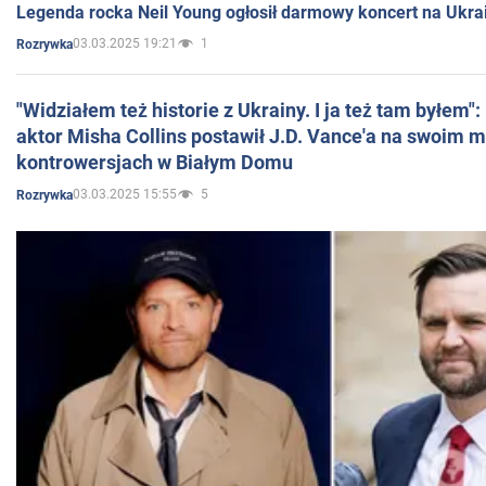
Legenda rocka Neil Young ogłosił darmowy koncert na Ukra
03.03.2025 19:21
1
Rozrywka
"Widziałem też historie z Ukrainy. I ja też tam byłem"
aktor Misha Collins postawił J.D. Vance'a na swoim m
kontrowersjach w Białym Domu
03.03.2025 15:55
5
Rozrywka