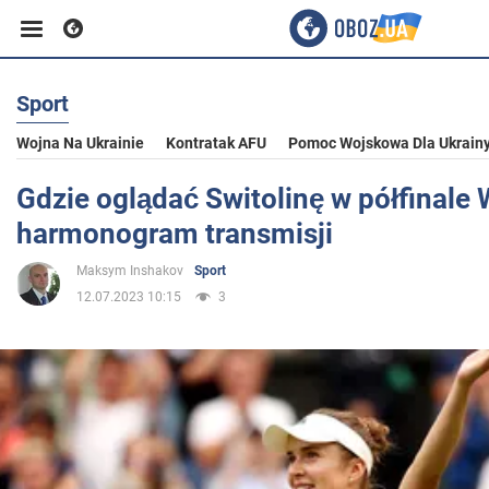
Sport
Biznes
Wojna Na Ukrainie
Kontratak AFU
Pomoc Wojskowa Dla Ukrain
Sport
Gdzie oglądać Switolinę w półfinale
harmonogram transmisji
Rozrywka
Maksym Inshakov
Sport
12.07.2023 10:15
3
Życie
Polityka
Społeczeństwo