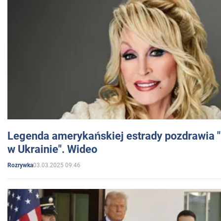
Legenda amerykańskiej estrady pozdrawia "br
w Ukrainie". Wideo
03.03.2025 09:46
Rozrywka