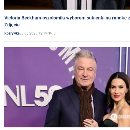
Victoria Beckham oszołomiła wyborem sukienki na randkę
Zdjęcie
05.03.2025 12:19
3
Rozrywka