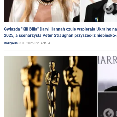
Gwiazda "Kill Billa" Daryl Hannah czule wspierała Ukrainę 
2025, a scenarzysta Peter Straughan przyszedł z niebiesko-
03.03.2025 09:14
4
Rozrywka