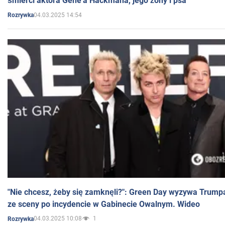
śmierci aktora Gene'a Hackmana, jego żony i psa
04.03.2025 14:54
Rozrywka
"Nie chcesz, żeby się zamknęli?": Green Day wyzywa Trump
ze sceny po incydencie w Gabinecie Owalnym. Wideo
04.03.2025 10:08
1
Rozrywka