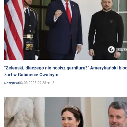
"Zełenski, dlaczego nie nosisz garnituru?" Amerykański blo
żart w Gabinecie Owalnym
03.03.2025 09:28
3
Rozrywka