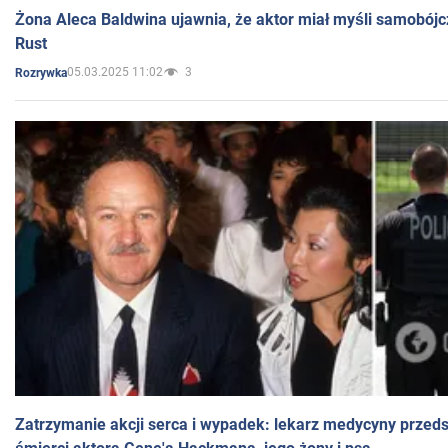
Żona Aleca Baldwina ujawnia, że aktor miał myśli samobójc
Rust
05.03.2025 11:02
3
Rozrywka
Zatrzymanie akcji serca i wypadek: lekarz medycyny przedst