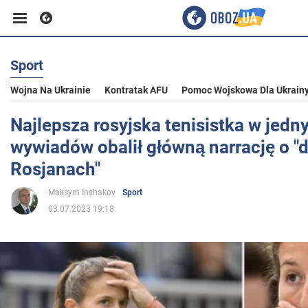
Sport
Biznes
Wojna Na Ukrainie
Kontratak AFU
Pomoc Wojskowa Dla Ukrain
Sport
Najlepsza rosyjska tenisistka w jedn
wywiadów obalił główną narrację o "
Rozrywka
Rosjanach"
Maksym Inshakov
Sport
Życie
03.07.2023 19:18
Polityka
Społeczeństwo