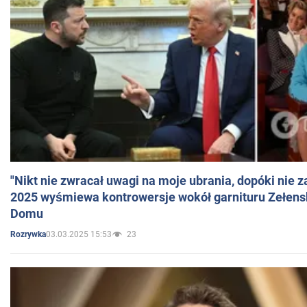
"Nikt nie zwracał uwagi na moje ubrania, dopóki nie z
2025 wyśmiewa kontrowersje wokół garnituru Zełens
Domu
03.03.2025 15:53
23
Rozrywka