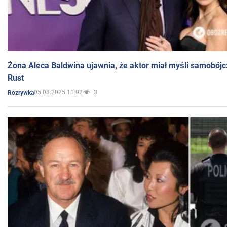
Żona Aleca Baldwina ujawnia, że aktor miał myśli samobójc
Rust
05.03.2025 11:02
3
Rozrywka