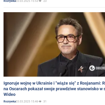
03.03.2025 15:53
23
Rozrywka
Ignoruje wojnę w Ukrainie i "wiąże się" z Rosjanami: 
na Oscarach pokazał swoje prawdziwe stanowisko w s
Wideo
03.03.2025 15:46
31
Rozrywka