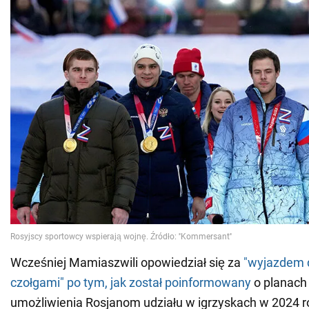
Wcześniej Mamiaszwili opowiedział się za
"wyjazdem 
czołgami" po tym, jak został poinformowany
o planach
umożliwienia Rosjanom udziału w igrzyskach w 2024 r