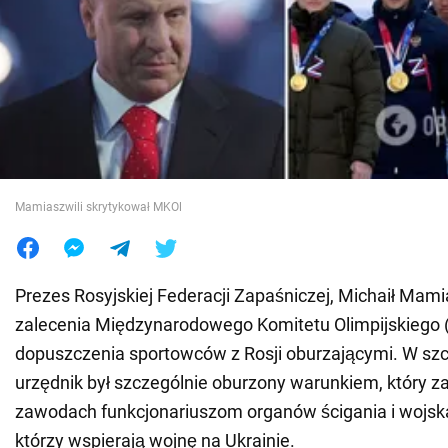
Wojna na Ukrainie
Świat
Jedzenie
Mamiaszwili skrytykował MKOl
Prezes Rosyjskiej Federacji Zapaśniczej, Michaił Mami
zalecenia Międzynarodowego Komitetu Olimpijskiego 
dopuszczenia sportowców z Rosji oburzającymi. W sz
urzędnik był szczególnie oburzony warunkiem, który z
zawodach funkcjonariuszom organów ścigania i wojska
którzy wspierają wojnę na Ukrainie.