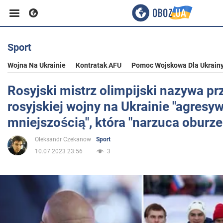
Sport
Biznes
Wojna Na Ukrainie
Kontratak AFU
Pomoc Wojskowa Dla Ukrain
Sport
Rosyjski mistrz olimpijski nazywa p
rosyjskiej wojny na Ukrainie "agresy
Rozrywka
mniejszością", która "narzuca oburze
Oleksandr Czekanow
Sport
Życie
10.07.2023 23:56
3
Polityka
Społeczeństwo