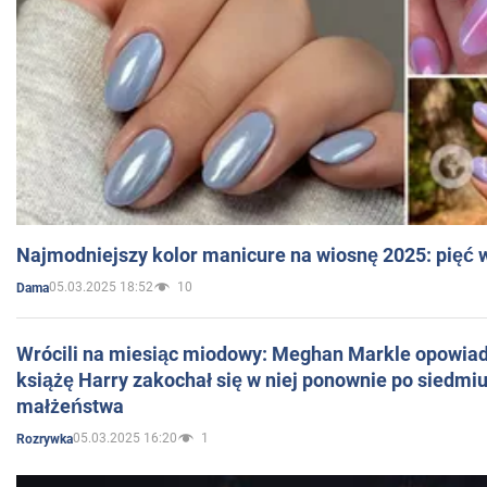
Najmodniejszy kolor manicure na wiosnę 2025: pięć
05.03.2025 18:52
10
Dama
Wrócili na miesiąc miodowy: Meghan Markle opowiada
książę Harry zakochał się w niej ponownie po siedmiu
małżeństwa
05.03.2025 16:20
1
Rozrywka