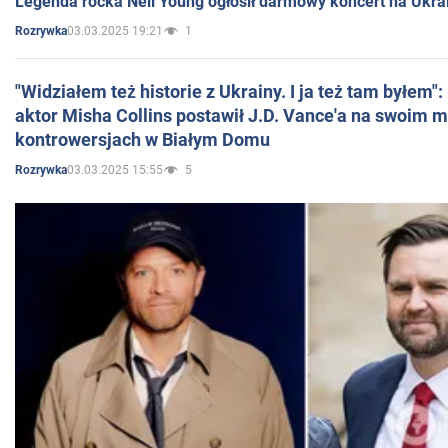
Legenda rocka Neil Young ogłosił darmowy koncert na Ukra
03.03.2025 19:21
1
Rozrywka
"Widziałem też historie z Ukrainy. I ja też tam byłem"
aktor Misha Collins postawił J.D. Vance'a na swoim m
kontrowersjach w Białym Domu
03.03.2025 15:55
5
Rozrywka