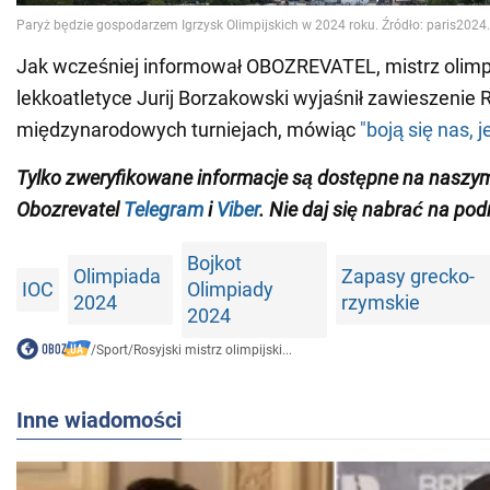
Jak wcześniej informował OBOZREVATEL, mistrz olimpi
lekkoatletyce Jurij Borzakowski wyjaśnił zawieszenie R
międzynarodowych turniejach, mówiąc
"boją się nas, 
Tylko zweryfikowane informacje są dostępne na naszy
Obozrevatel
Telegram
i
Viber
. Nie daj się nabrać na pod
Bojkot
Olimpiada
Zapasy grecko-
IOC
Olimpiady
2024
rzymskie
2024
/
Sport
/
Rosyjski mistrz olimpijski...
Inne wiadomości