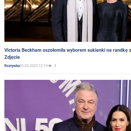
Victoria Beckham oszołomiła wyborem sukienki na randkę
Zdjęcie
05.03.2025 12:19
3
Rozrywka