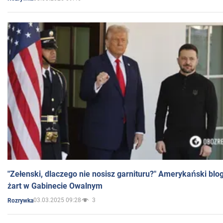
"Zełenski, dlaczego nie nosisz garnituru?" Amerykański blo
żart w Gabinecie Owalnym
03.03.2025 09:28
3
Rozrywka