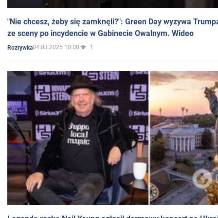
"Nie chcesz, żeby się zamknęli?": Green Day wyzywa Trump
ze sceny po incydencie w Gabinecie Owalnym. Wideo
04.03.2025 10:08
1
Rozrywka