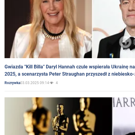
Gwiazda "Kill Billa" Daryl Hannah czule wspierała Ukrainę 
2025, a scenarzysta Peter Straughan przyszedł z niebiesko-
03.03.2025 09:14
4
Rozrywka