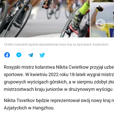
Wojna na Ukrainie
Świat
Jedzenie
18-letni zawodnik będzie reprezentował nowy kraj na Igrzyskach Azjatyckich.
Rosyjski mistrz kolarstwa Nikita Cwietkow przyjął uz
sportowe. W kwietniu 2022 roku 18-latek wygrał mistr
grupowych wyścigach górskich, a w sierpniu zdobył zło
mistrzostwach kraju juniorów w drużynowym wyścig
Nikita Tsvetkov będzie reprezentował swój nowy kraj 
Azjatyckich w Hangzhou.