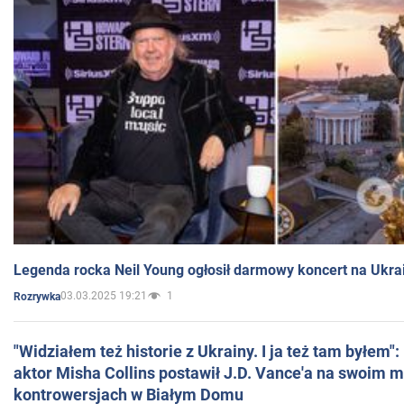
Legenda rocka Neil Young ogłosił darmowy koncert na Ukra
03.03.2025 19:21
1
Rozrywka
"Widziałem też historie z Ukrainy. I ja też tam byłem"
aktor Misha Collins postawił J.D. Vance'a na swoim m
kontrowersjach w Białym Domu