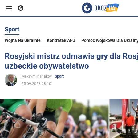
Sport
Biznes
Wojna Na Ukrainie
Kontratak AFU
Pomoc Wojskowa Dla Ukrain
Sport
Rosyjski mistrz odmawia gry dla Rosj
uzbeckie obywatelstwo
Rozrywka
Maksym Inshakov
Sport
25.09.2023 08:10
Życie
Polityka
Społeczeństwo