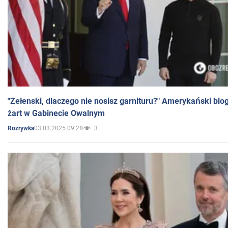
"Zełenski, dlaczego nie nosisz garnituru?" Amerykański blo
żart w Gabinecie Owalnym
03.03.2025 09:28
3
Rozrywka