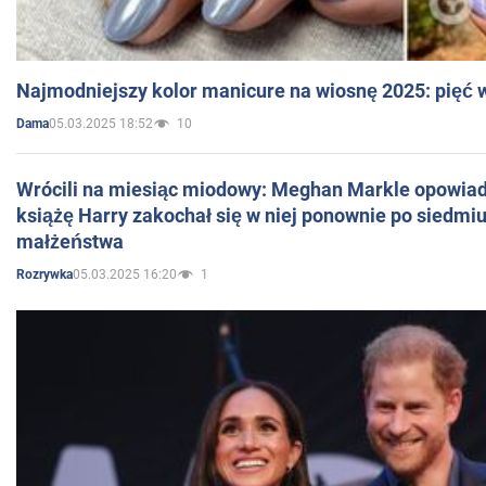
Najmodniejszy kolor manicure na wiosnę 2025: pięć
05.03.2025 18:52
10
Dama
Wrócili na miesiąc miodowy: Meghan Markle opowiada
książę Harry zakochał się w niej ponownie po siedmiu
małżeństwa
05.03.2025 16:20
1
Rozrywka