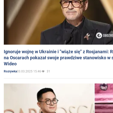
Ignoruje wojnę w Ukrainie i "wiąże się" z Rosjanami: 
na Oscarach pokazał swoje prawdziwe stanowisko w s
Wideo
03.03.2025 15:46
31
Rozrywka