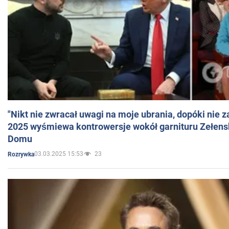
"Nikt nie zwracał uwagi na moje ubrania, dopóki nie z
2025 wyśmiewa kontrowersje wokół garnituru Zełens
Domu
03.03.2025 15:53
23
Rozrywka