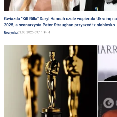
Gwiazda "Kill Billa" Daryl Hannah czule wspierała Ukrainę 
2025, a scenarzysta Peter Straughan przyszedł z niebiesko-
03.03.2025 09:14
4
Rozrywka