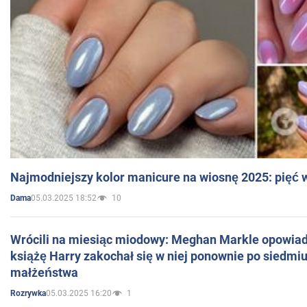
Najmodniejszy kolor manicure na wiosnę 2025: pięć
05.03.2025 18:52
10
Dama
Wrócili na miesiąc miodowy: Meghan Markle opowiada
książę Harry zakochał się w niej ponownie po siedmiu
małżeństwa
05.03.2025 16:20
1
Rozrywka