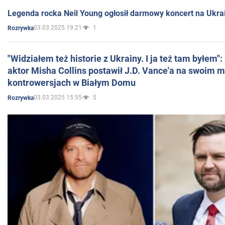
Legenda rocka Neil Young ogłosił darmowy koncert na Ukra
03.03.2025 19:21
1
Rozrywka
"Widziałem też historie z Ukrainy. I ja też tam byłem"
aktor Misha Collins postawił J.D. Vance'a na swoim m
kontrowersjach w Białym Domu
03.03.2025 15:55
5
Rozrywka