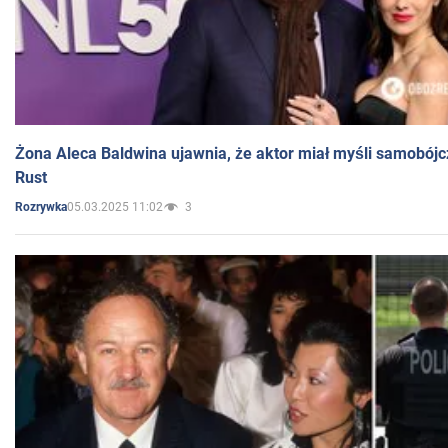
Żona Aleca Baldwina ujawnia, że aktor miał myśli samobójc
Rust
05.03.2025 11:02
3
Rozrywka