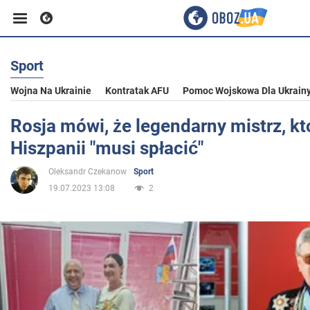
Sport
Biznes
Wojna Na Ukrainie
Kontratak AFU
Pomoc Wojskowa Dla Ukrain
Sport
Rosja mówi, że legendarny mistrz, kt
Hiszpanii "musi spłacić"
Rozrywka
Oleksandr Czekanow
Sport
19.07.2023 13:08
2
Życie
Polityka
Społeczeństwo