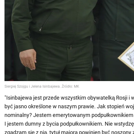
"Isinbajewa jest przede wszystkim obywatelką Rosji i
być jasno określone w naszym prawie. Jak stopień w
nominalny? Jestem emerytowanym podpułkownikiem A
I jestem dumny z bycia podpułkownikiem. Nie wstydzę 
zgadzam się z nią, tytuł majora powinien być noszony