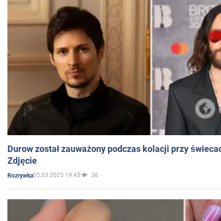
Durow został zauważony podczas kolacji przy świeca
Zdjęcie
05.03.2025 19:45
36
Rozrywka