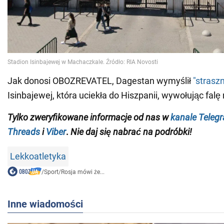
Jak donosi OBOZREVATEL, Dagestan wymyślił
"strasz
Isinbajewej, która uciekła do Hiszpanii, wywołując fal
Tylko
zweryfikowane informacje od nas w
kanale Teleg
Threads
i
Viber
.
Nie daj się nabrać na podróbki!
Lekkoatletyka
/
Sport
/
Rosja mówi że...
Inne wiadomości