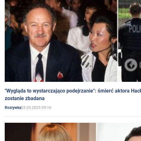
"Wygląda to wystarczająco podejrzanie": śmierć aktora Hac
zostanie zbadana
03.03.2025 09:16
Rozrywka