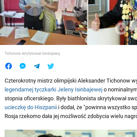
Wojna na Ukrainie
Świat
Jedzenie
Tichonow skrytykował Isinbajewą
Czterokrotny mistrz olimpijski Aleksander Tichonow 
legendarnej tyczkarki Jeleny Isinbajewej
o nominalnym 
stopnia oficerskiego. Były biathlonista skrytykował s
ucieczkę do Hiszpanii
i dodał, że "powinna wszystko sp
Rosja rzekomo dała jej możliwość zdobycia wielu nagr