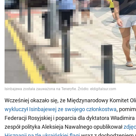
Wcześniej okazało się, że Międzynarodowy Komitet Ol
wykluczył Isinbajewej ze swojego członkostwa
, pomimo
Federacji Rosyjskiej i poparcia dla dyktatora Władimira 
zespół polityka Aleksieja Nawalnego opublikował
zdjęc
Hiszpanii na tle ukraińskiej flagi
wraz z dochodzeniem 