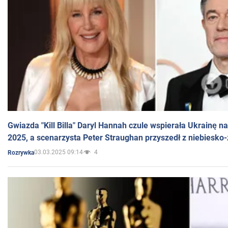
Gwiazda "Kill Billa" Daryl Hannah czule wspierała Ukrainę 
2025, a scenarzysta Peter Straughan przyszedł z niebiesko-
03.03.2025 09:14
4
Rozrywka