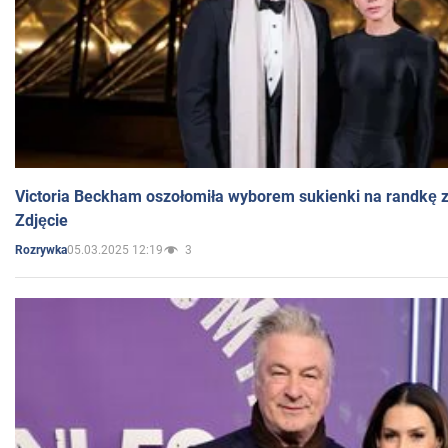
Victoria Beckham oszołomiła wyborem sukienki na randkę
Zdjęcie
05.03.2025 12:19
3
Rozrywka