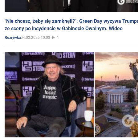
"Nie chcesz, żeby się zamknęli?": Green Day wyzywa Trump
ze sceny po incydencie w Gabinecie Owalnym. Wideo
04.03.2025 10:08
1
Rozrywka