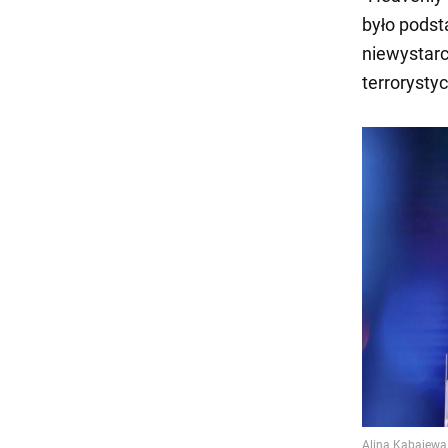
było podst
niewystar
terrorysty