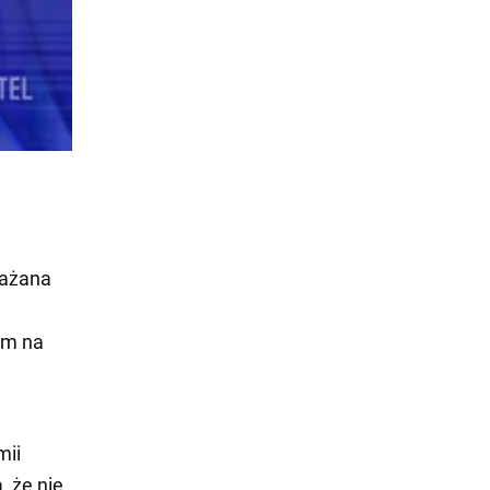
ważana
om na
mii
, że nie