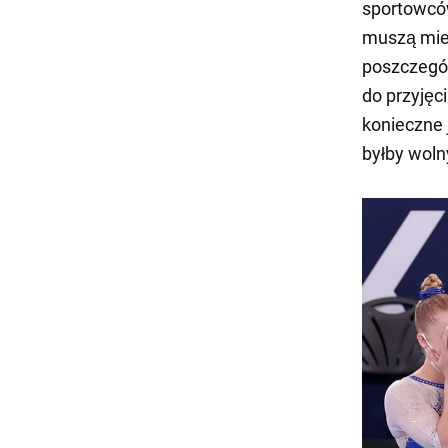
sportowców
muszą mieć
poszczegól
do przyjęc
konieczne
byłby woln