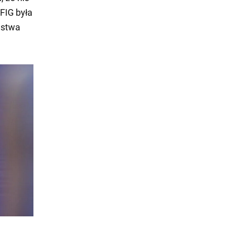
 FIG była
ństwa