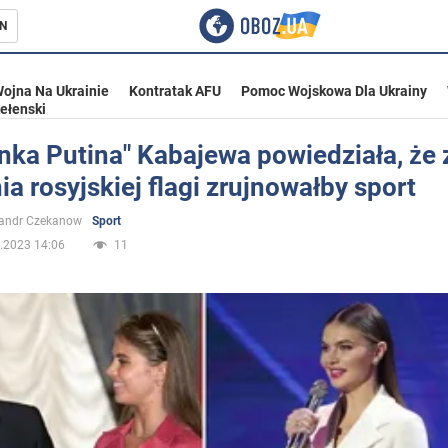
N
ojna Na Ukrainie
Kontratak AFU
Pomoc Wojskowa Dla Ukrainy
ełenski
nka Putina" Kabajewa powiedziała, że 
a rosyjskiej flagi zrujnowałby sport
ka
sandr Czekanow
Sport
.2023 14:06
11
eństwo
a Ukrainie