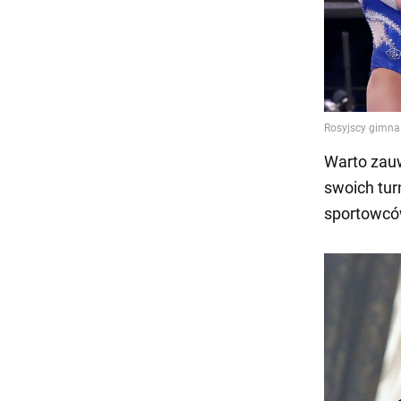
Warto zau
swoich tur
sportowcó