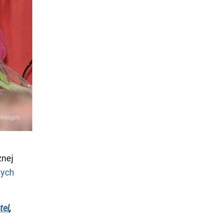
znej
wych
tel
,