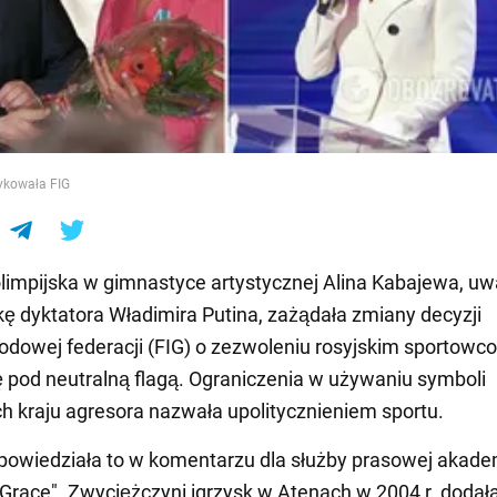
e
ykowała FIG
olimpijska w gimnastyce artystycznej Alina Kabajewa, u
ę dyktatora Władimira Putina, zażądała zmiany decyzji
dowej federacji (FIG) o zezwoleniu rosyjskim sportowc
ę pod neutralną flagą. Ograniczenia w używaniu symboli
 kraju agresora nazwała upolitycznieniem sportu.
owiedziała to w komentarzu dla służby prasowej akade
Grace". Zwyciężczyni igrzysk w Atenach w 2004 r. dodała