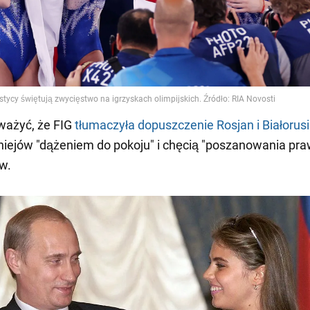
ważyć, że FIG
tłumaczyła dopuszczenie Rosjan i Białorus
niejów "dążeniem do pokoju" i chęcią "poszanowania pra
w.