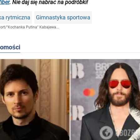
iber
. Nie daj się nabrać na podróbki!
a rytmiczna
Gimnastyka sportowa
ort
/
"Kochanka Putina" Kabajewa...
domości