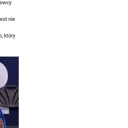
towcy
est nie
, który