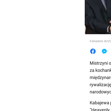
Jedzeni
Kabajewa skryt
Mistrzyni 
za kochank
międzynaro
rywalizacj
narodowych
Kabajewa p
"Heavenly 