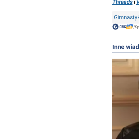
Threads
i
V
Gimnastyk
/
Sp
Inne wia