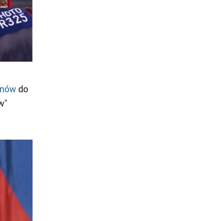
inów
do
w"