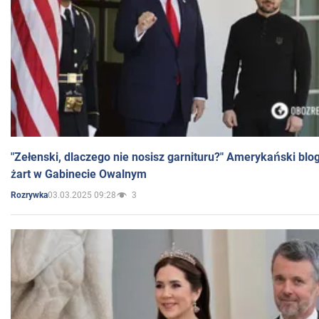
"Zełenski, dlaczego nie nosisz garnituru?" Amerykański blo
żart w Gabinecie Owalnym
03.03.2025 09:28
3
Rozrywka