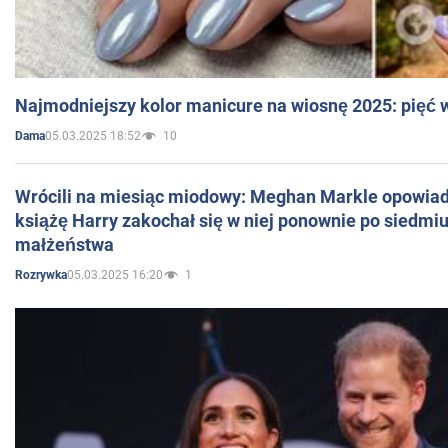
Najmodniejszy kolor manicure na wiosnę 2025: pięć
05.03.2025 18:52
10
Dama
Wrócili na miesiąc miodowy: Meghan Markle opowiada
książę Harry zakochał się w niej ponownie po siedmiu
małżeństwa
05.03.2025 16:20
1
Rozrywka