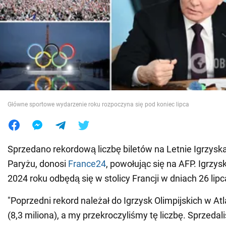
Wojna na Ukrainie
Świat
Jedzenie
Główne sportowe wydarzenie roku rozpoczyna się pod koniec lipca
Sprzedano rekordową liczbę biletów na Letnie Igrzyska
Paryżu, donosi
France24
, powołując się na AFP. Igrzys
2024 roku odbędą się w stolicy Francji w dniach 26 lipca
"Poprzedni rekord należał do Igrzysk Olimpijskich w At
(8,3 miliona), a my przekroczyliśmy tę liczbę. Sprzedal