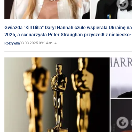
Gwiazda "Kill Billa" Daryl Hannah czule wspierała Ukrainę 
2025, a scenarzysta Peter Straughan przyszedł z niebiesko-
03.03.2025 09:14
4
Rozrywka