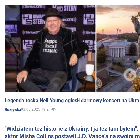
Legenda rocka Neil Young ogłosił darmowy koncert na Ukra
03.03.2025 19:21
1
Rozrywka
"Widziałem też historie z Ukrainy. I ja też tam byłem"
aktor Misha Collins postawił J.D. Vance'a na swoim m