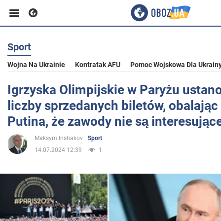
Sport
Biznes
Wojna Na Ukrainie
Kontratak AFU
Pomoc Wojskowa Dla Ukrain
Sport
Igrzyska Olimpijskie w Paryżu ustano
liczby sprzedanych biletów, obalając
Rozrywka
Putina, że zawody nie są interesujące
Maksym Inshakov
Sport
Życie
14.07.2024 12:39
1
Polityka
Społeczeństwo