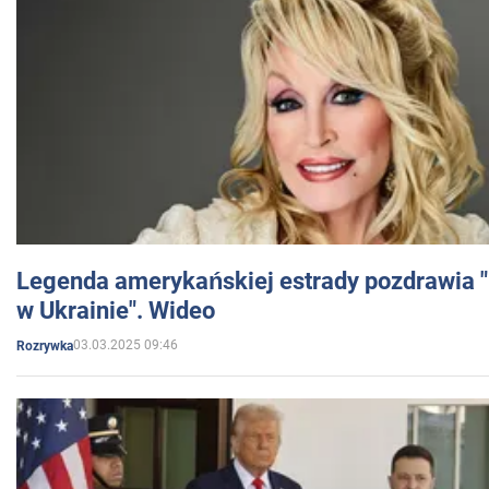
Legenda amerykańskiej estrady pozdrawia "br
w Ukrainie". Wideo
03.03.2025 09:46
Rozrywka