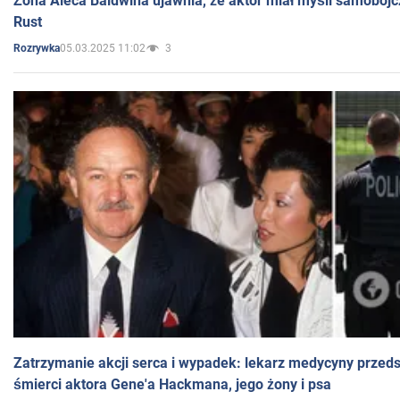
Żona Aleca Baldwina ujawnia, że aktor miał myśli samobójc
Rust
05.03.2025 11:02
3
Rozrywka
Zatrzymanie akcji serca i wypadek: lekarz medycyny przedst
śmierci aktora Gene'a Hackmana, jego żony i psa