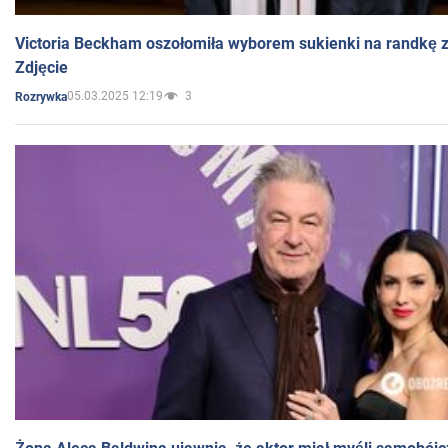
Victoria Beckham oszołomiła wyborem sukienki na randkę
Zdjęcie
05.03.2025 12:19
3
Rozrywka