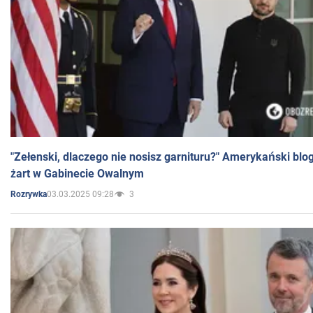
"Zełenski, dlaczego nie nosisz garnituru?" Amerykański blo
żart w Gabinecie Owalnym
03.03.2025 09:28
3
Rozrywka