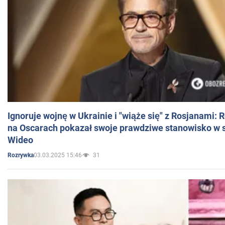
Ignoruje wojnę w Ukrainie i "wiąże się" z Rosjanami: 
na Oscarach pokazał swoje prawdziwe stanowisko w s
Wideo
03.03.2025 15:46
31
Rozrywka