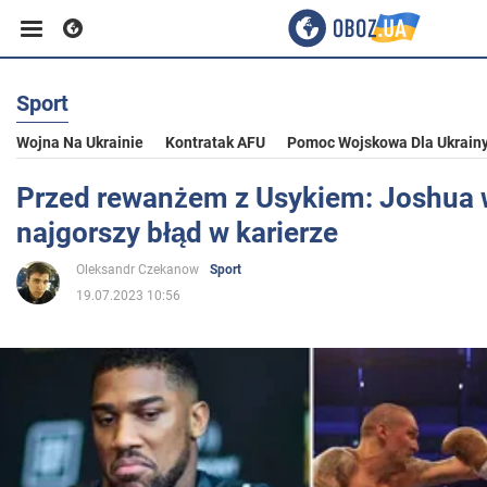
Sport
Biznes
Wojna Na Ukrainie
Kontratak AFU
Pomoc Wojskowa Dla Ukrain
Sport
Przed rewanżem z Usykiem: Joshua
najgorszy błąd w karierze
Rozrywka
Oleksandr Czekanow
Sport
19.07.2023 10:56
Życie
Polityka
Społeczeństwo