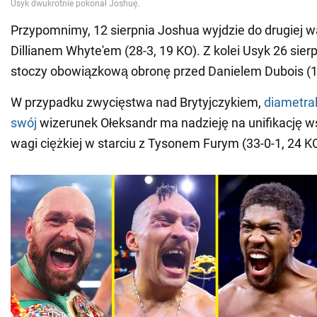
Przypomnimy, 12 sierpnia Joshua wyjdzie do drugiej w
Dillianem Whyte'em (28-3, 19 KO). Z kolei Usyk 26 sie
stoczy obowiązkową obronę przed Danielem Dubois (19
W przypadku zwycięstwa nad Brytyjczykiem,
diametral
swój
wizerunek Ołeksandr ma nadzieję na unifikację 
wagi ciężkiej w starciu z Tysonem Furym (33-0-1, 24 KO