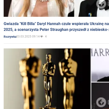
Gwiazda "Kill Billa" Daryl Hannah czule wspierała Ukrainę 
2025, a scenarzysta Peter Straughan przyszedł z niebiesko-
03.03.2025 09:14
4
Rozrywka