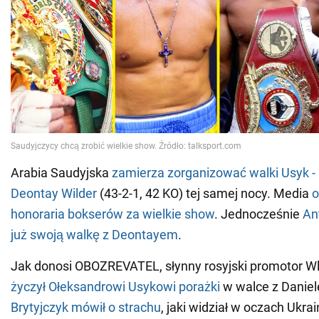
Arabia Saudyjska
zamierza zorganizować walki Usyk - 
Deontay Wilder
(43-2-1, 42 KO) tej samej nocy. Media
o
honoraria bokserów za wielkie show
. Jednocześnie
An
już swoją walkę z Deontayem
.
Jak donosi OBOZREVATEL, słynny rosyjski promotor W
życzył Ołeksandrowi Usykowi porażki
w walce z Danie
Brytyjczyk mówił o strachu
, jaki widział w oczach Ukra