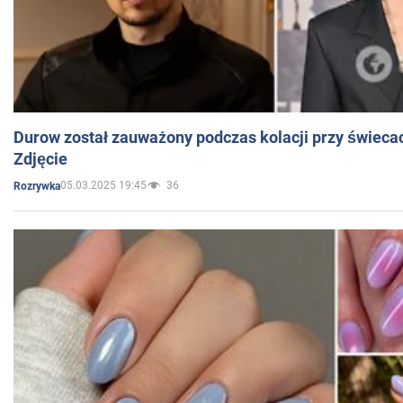
Durow został zauważony podczas kolacji przy świeca
Zdjęcie
05.03.2025 19:45
36
Rozrywka