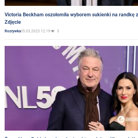
Victoria Beckham oszołomiła wyborem sukienki na randkę
Zdjęcie
05.03.2025 12:19
3
Rozrywka