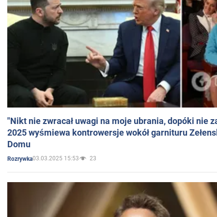
"Nikt nie zwracał uwagi na moje ubrania, dopóki nie z
2025 wyśmiewa kontrowersje wokół garnituru Zełens
Domu
03.03.2025 15:53
23
Rozrywka