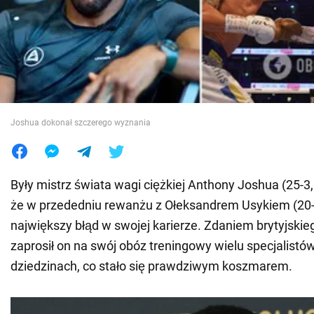
Wojna na Ukrainie
Świat
Jedzenie
Joshua dokonał szczerego wyznania
Były mistrz świata wagi ciężkiej Anthony Joshua (25-3,
że w przededniu rewanżu z Ołeksandrem Usykiem (20-0
największy błąd w swojej karierze. Zdaniem brytyjskie
zaprosił on na swój obóz treningowy wielu specjalistó
dziedzinach, co stało się prawdziwym koszmarem.