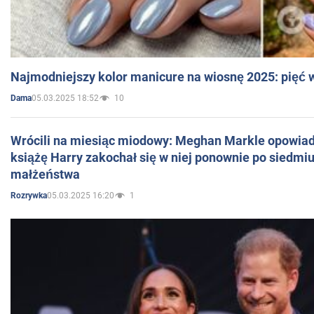
Najmodniejszy kolor manicure na wiosnę 2025: pięć
05.03.2025 18:52
10
Dama
Wrócili na miesiąc miodowy: Meghan Markle opowiada
książę Harry zakochał się w niej ponownie po siedmiu
małżeństwa
05.03.2025 16:20
1
Rozrywka