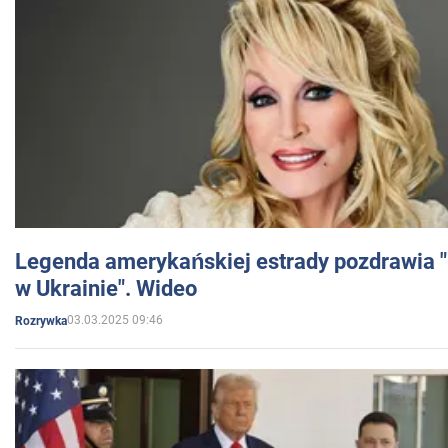
Legenda amerykańskiej estrady pozdrawia "br
w Ukrainie". Wideo
03.03.2025 09:46
Rozrywka