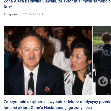
Żona Aleca Baldwina ujawnia, że aktor miał myśli samobójc
Rust
05.03.2025 11:02
3
Rozrywka
Zatrzymanie akcji serca i wypadek: lekarz medycyny przedst
śmierci aktora Gene'a Hackmana, jego żony i psa