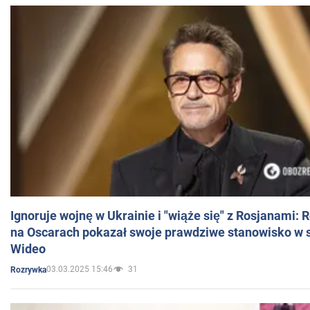
Ignoruje wojnę w Ukrainie i "wiąże się" z Rosjanami: 
na Oscarach pokazał swoje prawdziwe stanowisko w s
Wideo
03.03.2025 15:46
31
Rozrywka