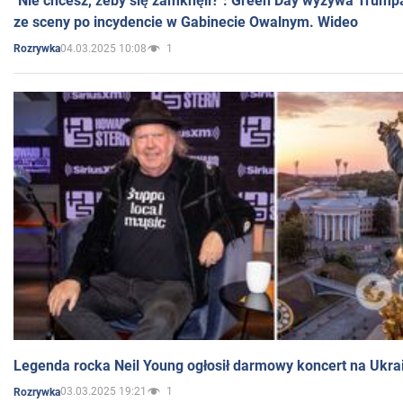
"Nie chcesz, żeby się zamknęli?": Green Day wyzywa Trump
ze sceny po incydencie w Gabinecie Owalnym. Wideo
04.03.2025 10:08
1
Rozrywka
Legenda rocka Neil Young ogłosił darmowy koncert na Ukra
03.03.2025 19:21
1
Rozrywka