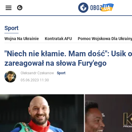
Sport
Biznes
Wojna Na Ukrainie
Kontratak AFU
Pomoc Wojskowa Dla Ukrain
Sport
"Niech nie kłamie. Mam dość": Usik o
zareagował na słowa Fury'ego
Rozrywka
Oleksandr Czekanow
Sport
05.06.2023 11:30
Życie
Polityka
Społeczeństwo