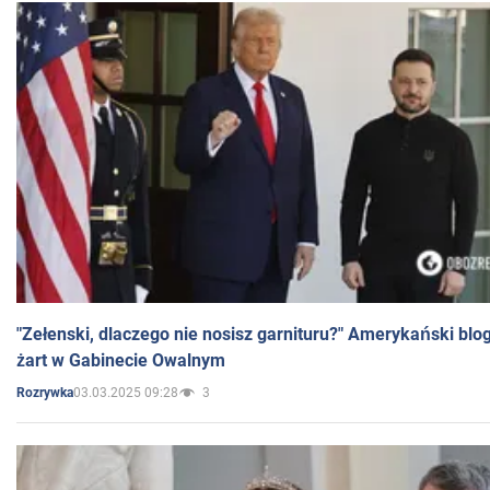
"Zełenski, dlaczego nie nosisz garnituru?" Amerykański blo
żart w Gabinecie Owalnym
03.03.2025 09:28
3
Rozrywka