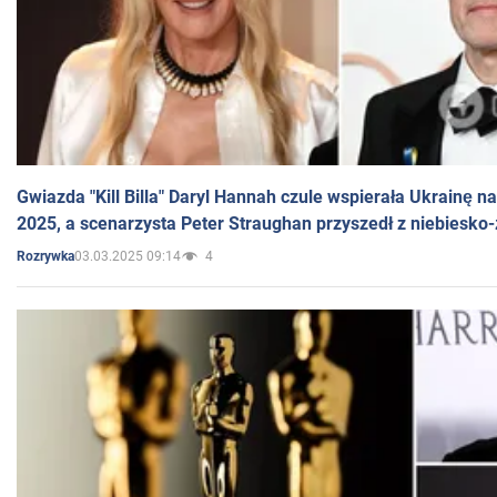
Gwiazda "Kill Billa" Daryl Hannah czule wspierała Ukrainę 
2025, a scenarzysta Peter Straughan przyszedł z niebiesko-
03.03.2025 09:14
4
Rozrywka