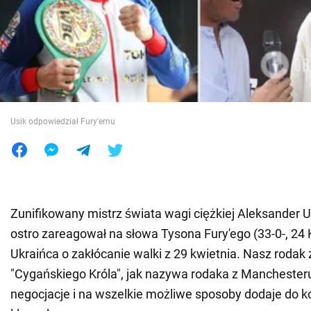
Wojna na Ukrainie
Świat
Jedzenie
Usik odpowiedział Fury'emu
Zunifikowany mistrz świata wagi ciężkiej Aleksander Us
ostro zareagował na słowa Tysona Fury'ego (33-0-, 24 K
Ukraińca o zakłócanie walki z 29 kwietnia. Nasz rodak
"Cygańskiego Króla", jak nazywa rodaka z Manchesteru
negocjacje i na wszelkie możliwe sposoby dodaje do k