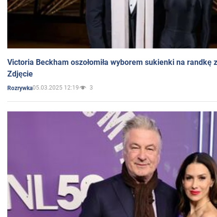
Victoria Beckham oszołomiła wyborem sukienki na randkę
Zdjęcie
05.03.2025 12:19
3
Rozrywka