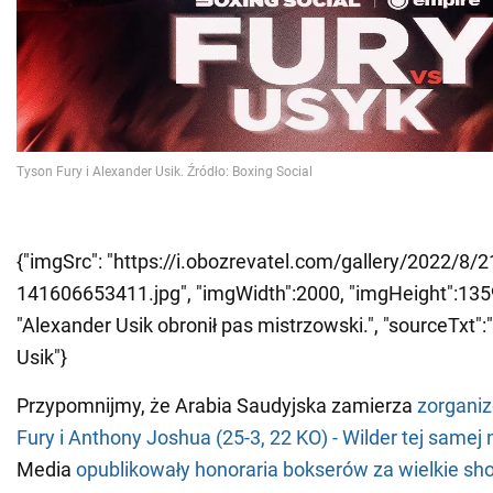
{"imgSrc": "https://i.obozrevatel.com/gallery/2022/8/
141606653411.jpg", "imgWidth":2000, "imgHeight":1359, 
"Alexander Usik obronił pas mistrzowski.", "sourceTxt":""
Usik"}
Przypomnijmy, że Arabia Saudyjska zamierza
zorganiz
Fury i Anthony Joshua (25-3, 22 KO) - Wilder tej samej
Media
opublikowały honoraria bokserów za wielkie sh