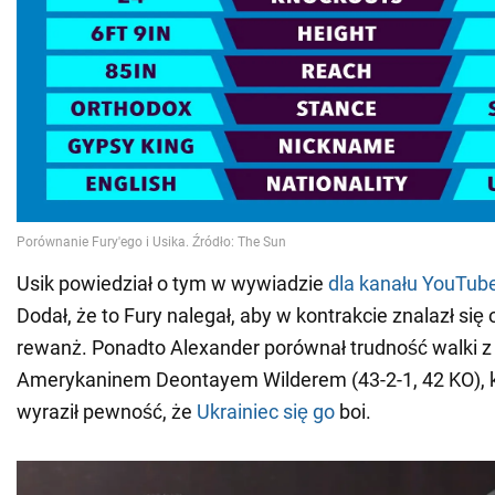
Usik powiedział o tym w wywiadzie
dla kanału YouTub
Dodał, że to Fury nalegał, aby w kontrakcie znalazł si
rewanż. Ponadto Alexander porównał trudność walki z
Amerykaninem Deontayem Wilderem (43-2-1, 42 KO), k
wyraził pewność, że
Ukrainiec się go
boi.