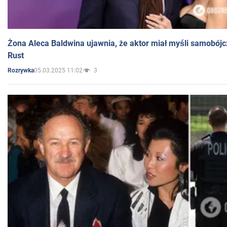
Żona Aleca Baldwina ujawnia, że aktor miał myśli samobójc
Rust
05.03.2025 11:02
3
Rozrywka