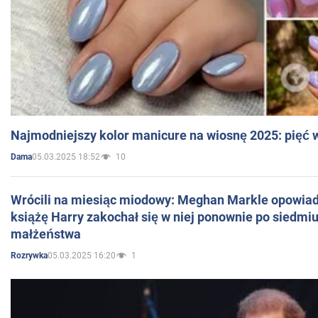
Najmodniejszy kolor manicure na wiosnę 2025: pięć
05.03.2025 18:52
10
Dama
Wrócili na miesiąc miodowy: Meghan Markle opowiada
książę Harry zakochał się w niej ponownie po siedmiu
małżeństwa
05.03.2025 16:20
1
Rozrywka