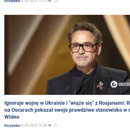
03.03.2025 15:53
23
Rozrywka
Ignoruje wojnę w Ukrainie i "wiąże się" z Rosjanami: 
na Oscarach pokazał swoje prawdziwe stanowisko w s
Wideo
03.03.2025 15:46
31
Rozrywka