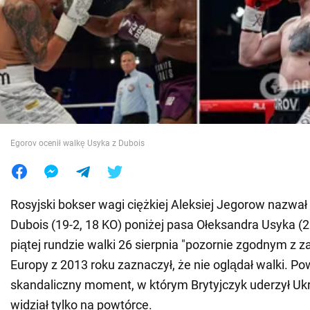
Wojna na Ukrainie
Świat
Jedzenie
Egorov ocenił walkę Usyka z Dubois
Rosyjski bokser wagi ciężkiej Aleksiej Jegorow nazwał 
Dubois (19-2, 18 KO) poniżej pasa Ołeksandra Usyka (2
piątej rundzie walki 26 sierpnia "pozornie zgodnym z z
Europy z 2013 roku zaznaczył, że nie oglądał walki. Pow
skandaliczny moment, w którym Brytyjczyk uderzył Uk
widział tylko na powtórce.