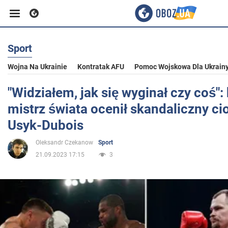
Sport
Biznes
Wojna Na Ukrainie
Kontratak AFU
Pomoc Wojskowa Dla Ukrain
Sport
"Widziałem, jak się wyginał czy coś": 
mistrz świata ocenił skandaliczny ci
Rozrywka
Usyk-Dubois
Oleksandr Czekanow
Sport
Życie
21.09.2023 17:15
3
Polityka
Społeczeństwo