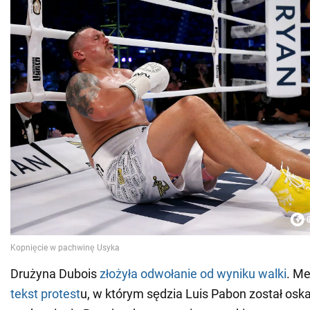
Drużyna Dubois
złożyła odwołanie od wyniku walki
. M
tekst protest
u, w którym sędzia Luis Pabon został osk