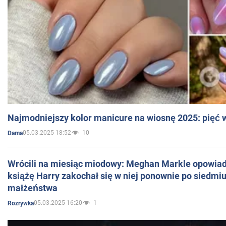
Najmodniejszy kolor manicure na wiosnę 2025: pięć
05.03.2025 18:52
10
Dama
Wrócili na miesiąc miodowy: Meghan Markle opowiada
książę Harry zakochał się w niej ponownie po siedmiu
małżeństwa
05.03.2025 16:20
1
Rozrywka