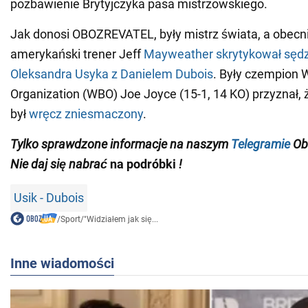
pozbawienie Brytyjczyka pasa mistrzowskiego.
Jak donosi OBOZREVATEL, były mistrz świata, a obec
amerykański trener Jeff
Mayweather skrytykował sędz
Oleksandra Usyka z Danielem Dubois
. Były czempion 
Organization (WBO) Joe Joyce (15-1, 14 KO) przyznał, 
był
wręcz zniesmaczony
.
Tylko
sprawdzone informacje na naszym
Telegramie
Ob
Nie daj się nabrać
na podróbki
!
Usik - Dubois
/
Sport
/
"Widziałem jak się...
Inne wiadomości