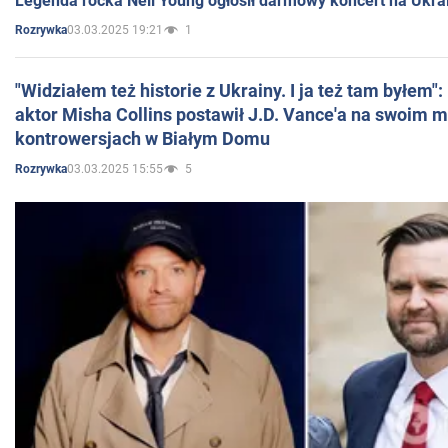
Legenda rocka Neil Young ogłosił darmowy koncert na Ukra
03.03.2025 19:21
1
Rozrywka
"Widziałem też historie z Ukrainy. I ja też tam byłem"
aktor Misha Collins postawił J.D. Vance'a na swoim m
kontrowersjach w Białym Domu
03.03.2025 15:55
5
Rozrywka