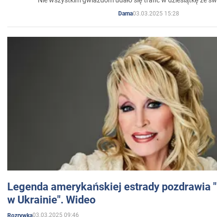
Nie wszystkim gwiazdom udało się trafić w dziesiątkę ze sw
03.03.2025 15:28
Dama
Legenda amerykańskiej estrady pozdrawia "br
w Ukrainie". Wideo
03.03.2025 09:46
Rozrywka