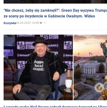
"Nie chcesz, żeby się zamknęli?": Green Day wyzywa Trump
ze sceny po incydencie w Gabinecie Owalnym. Wideo
04.03.2025 10:08
1
Rozrywka