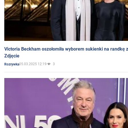
Victoria Beckham oszołomiła wyborem sukienki na randkę
Zdjęcie
05.03.2025 12:19
3
Rozrywka