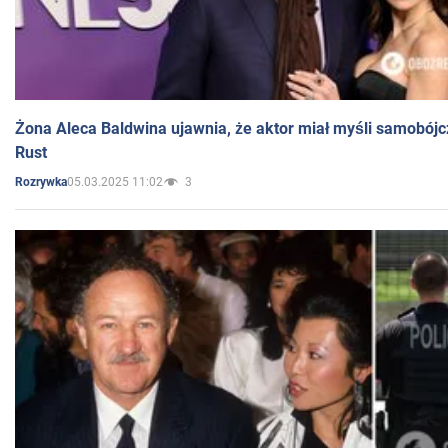
Żona Aleca Baldwina ujawnia, że aktor miał myśli samobójc
Rust
05.03.2025 11:02
3
Rozrywka