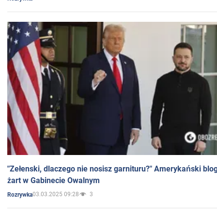
"Zełenski, dlaczego nie nosisz garnituru?" Amerykański blo
żart w Gabinecie Owalnym
03.03.2025 09:28
3
Rozrywka