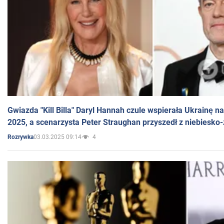
Gwiazda "Kill Billa" Daryl Hannah czule wspierała Ukrainę 
2025, a scenarzysta Peter Straughan przyszedł z niebiesko-
03.03.2025 09:14
4
Rozrywka