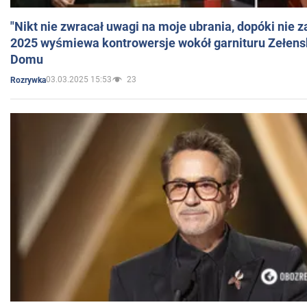
"Nikt nie zwracał uwagi na moje ubrania, dopóki nie z
2025 wyśmiewa kontrowersje wokół garnituru Zełens
Domu
03.03.2025 15:53
23
Rozrywka