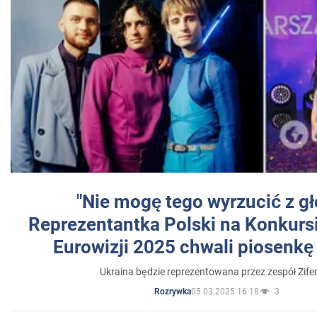
"Nie mogę tego wyrzucić z gł
Reprezentantka Polski na Konkurs
Eurowizji 2025 chwali piosenkę
Ukraina będzie reprezentowana przez zespół Zifer
05.03.2025 16:18
3
Rozrywka