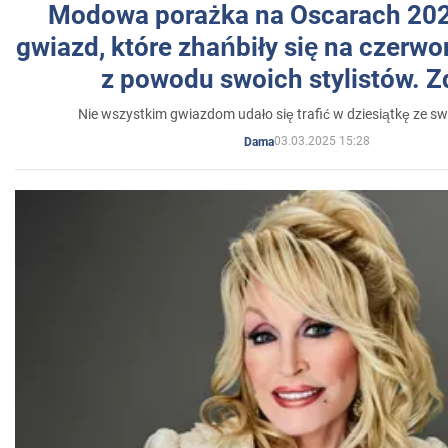
Modowa porażka na Oscarach 202
gwiazd, które zhańbiły się na czer
z powodu swoich stylistów. Z
Nie wszystkim gwiazdom udało się trafić w dziesiątkę ze sw
03.03.2025 15:28
Dama