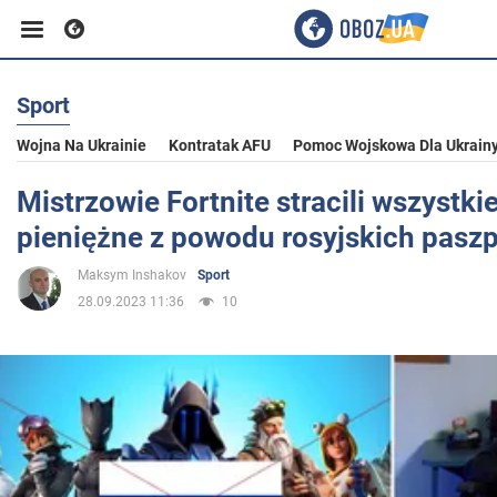
Sport
Biznes
Wojna Na Ukrainie
Kontratak AFU
Pomoc Wojskowa Dla Ukrain
Sport
Mistrzowie Fortnite stracili wszystki
pieniężne z powodu rosyjskich pasz
Rozrywka
Maksym Inshakov
Sport
28.09.2023 11:36
10
Życie
Polityka
Społeczeństwo