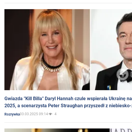
Gwiazda "Kill Billa" Daryl Hannah czule wspierała Ukrainę 
2025, a scenarzysta Peter Straughan przyszedł z niebiesko-
03.03.2025 09:14
4
Rozrywka