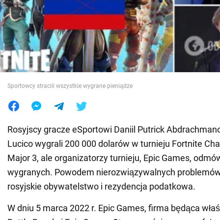
Wojna na Ukrainie
Świat
Jedzenie
Sportowcy stracili wszystkie wygrane pieniądze
Rosyjscy gracze eSportowi Daniil Putrick Abdrachman
Lucico wygrali 200 000 dolarów w turnieju Fortnite Ch
Major 3, ale organizatorzy turnieju, Epic Games, odmów
wygranych. Powodem nierozwiązywalnych problemów 
rosyjskie obywatelstwo i rezydencja podatkowa.
W dniu 5 marca 2022 r. Epic Games, firma będąca właśc