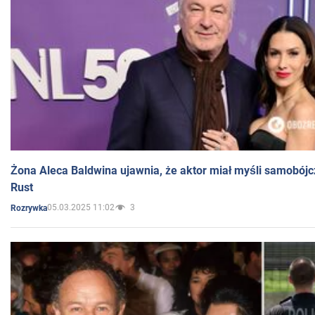
Żona Aleca Baldwina ujawnia, że aktor miał myśli samobójc
Rust
05.03.2025 11:02
3
Rozrywka