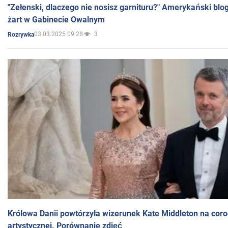
"Zełenski, dlaczego nie nosisz garnituru?" Amerykański blo
żart w Gabinecie Owalnym
03.03.2025 09:28
3
Rozrywka
Królowa Danii powtórzyła wizerunek Kate Middleton na coro
artystycznej. Porównanie zdjęć