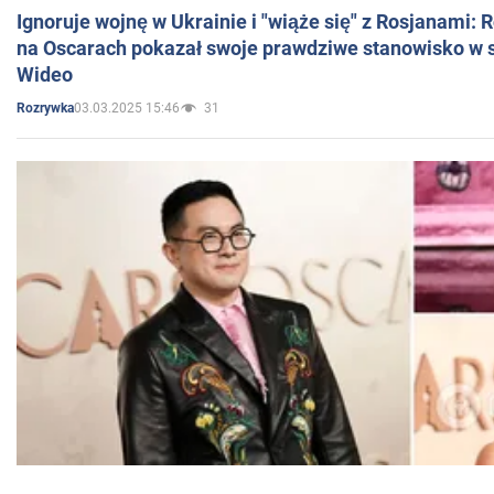
Ignoruje wojnę w Ukrainie i "wiąże się" z Rosjanami: 
na Oscarach pokazał swoje prawdziwe stanowisko w s
Wideo
03.03.2025 15:46
31
Rozrywka