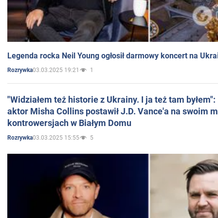
Legenda rocka Neil Young ogłosił darmowy koncert na Ukra
03.03.2025 19:21
1
Rozrywka
"Widziałem też historie z Ukrainy. I ja też tam byłem"
aktor Misha Collins postawił J.D. Vance'a na swoim m
kontrowersjach w Białym Domu
03.03.2025 15:55
5
Rozrywka