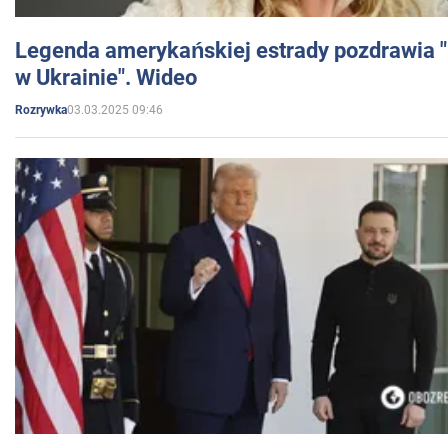
Legenda amerykańskiej estrady pozdrawia "br
w Ukrainie". Wideo
03.03.2025 09:46
Rozrywka