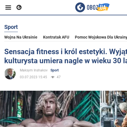
Sport
Biznes
Wojna Na Ukrainie
Kontratak AFU
Pomoc Wojskowa Dla Ukrain
Sport
Sensacja fitness i król estetyki. Wyj
kulturysta umiera nagle w wieku 30 l
Rozrywka
Maksym Inshakov
Sport
03.07.2023 15:45
47
Życie
Polityka
Społeczeństwo