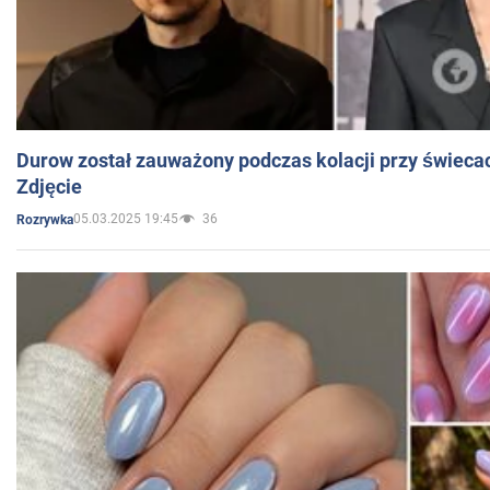
Durow został zauważony podczas kolacji przy świeca
Zdjęcie
05.03.2025 19:45
36
Rozrywka