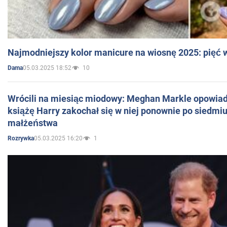
Najmodniejszy kolor manicure na wiosnę 2025: pięć
05.03.2025 18:52
10
Dama
Wrócili na miesiąc miodowy: Meghan Markle opowiada
książę Harry zakochał się w niej ponownie po siedmiu
małżeństwa
05.03.2025 16:20
1
Rozrywka