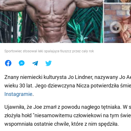
Wojna na Ukrainie
Świat
Jedzenie
Sportowiec stosował leki spalające tłuszcz przez cały rok
Znany niemiecki kulturysta Jo Lindner, nazywany Jo A
wieku 30 lat. Jego dziewczyna Nicza potwierdziła śmi
Instagramie
.
Ujawniła, że Joe zmarł z powodu nagłego tętniaka. W
złożyła hołd "niesamowitemu człowiekowi na tym świec
wspomniała ostatnie chwile, które z nim spędziła.