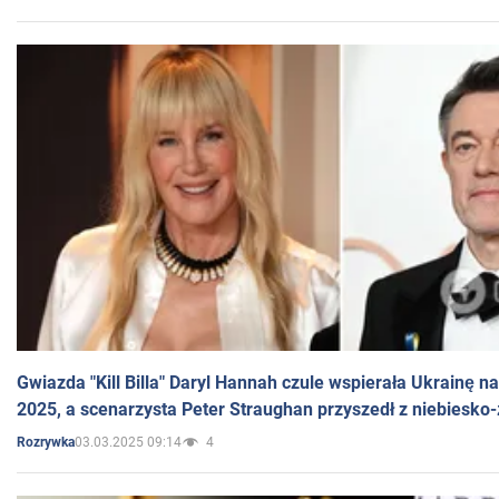
Gwiazda "Kill Billa" Daryl Hannah czule wspierała Ukrainę 
2025, a scenarzysta Peter Straughan przyszedł z niebiesko-
03.03.2025 09:14
4
Rozrywka