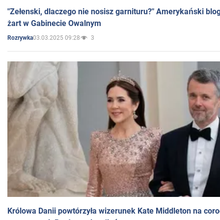
"Zełenski, dlaczego nie nosisz garnituru?" Amerykański blo
żart w Gabinecie Owalnym
03.03.2025 09:28
3
Rozrywka
Królowa Danii powtórzyła wizerunek Kate Middleton na coro