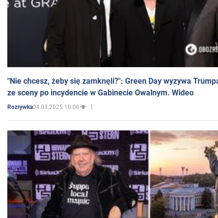
"Nie chcesz, żeby się zamknęli?": Green Day wyzywa Trump
ze sceny po incydencie w Gabinecie Owalnym. Wideo
04.03.2025 10:08
1
Rozrywka