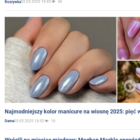
05.03.2025 19:45
36
Rozrywka
Najmodniejszy kolor manicure na wiosnę 2025: pięć
05.03.2025 18:52
10
Dama
Wrócili na miesiąc miodowy: Meghan Markle opowiada