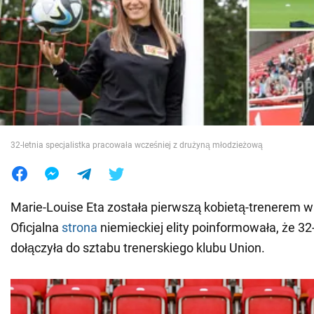
Wojna na Ukrainie
Świat
Jedzenie
32-letnia specjalistka pracowała wcześniej z drużyną młodzieżową
Marie-Louise Eta została pierwszą kobietą-trenerem w h
Oficjalna
strona
niemieckiej elity poinformowała, że 32-
dołączyła do sztabu trenerskiego klubu Union.