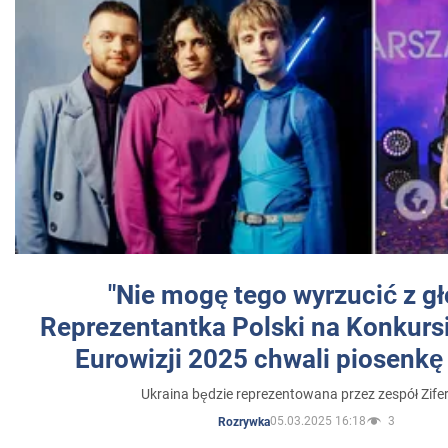
"Nie mogę tego wyrzucić z gł
Reprezentantka Polski na Konkurs
Eurowizji 2025 chwali piosenkę
Ukraina będzie reprezentowana przez zespół Zifer
05.03.2025 16:18
3
Rozrywka