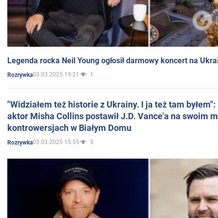
Legenda rocka Neil Young ogłosił darmowy koncert na Ukra
03.03.2025 19:21
1
Rozrywka
"Widziałem też historie z Ukrainy. I ja też tam byłem"
aktor Misha Collins postawił J.D. Vance'a na swoim m
kontrowersjach w Białym Domu
03.03.2025 15:55
5
Rozrywka