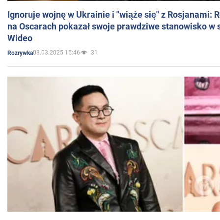
Ignoruje wojnę w Ukrainie i "wiąże się" z Rosjanami: 
na Oscarach pokazał swoje prawdziwe stanowisko w s
Wideo
03.03.2025 15:46
31
Rozrywka