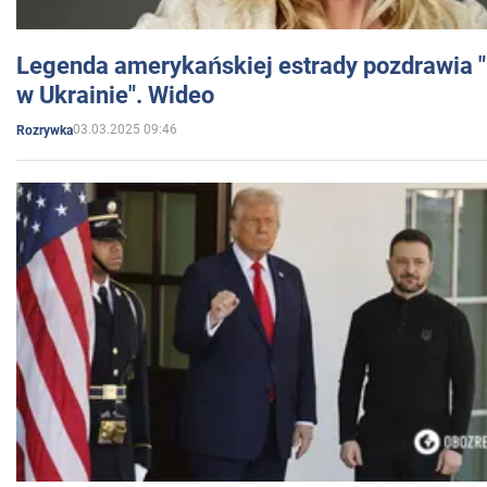
Legenda amerykańskiej estrady pozdrawia "br
w Ukrainie". Wideo
03.03.2025 09:46
Rozrywka