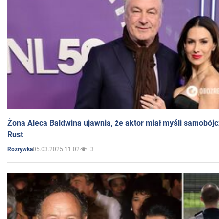
Żona Aleca Baldwina ujawnia, że aktor miał myśli samobójc
Rust
05.03.2025 11:02
3
Rozrywka