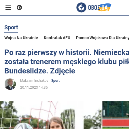
Sport
Biznes
Wojna Na Ukrainie
Kontratak AFU
Pomoc Wojskowa Dla Ukrain
Sport
Po raz pierwszy w historii. Niemieck
została trenerem męskiego klubu pił
Rozrywka
Bundeslidze. Zdjęcie
Maksym Inshakov
Sport
Życie
20.11.2023 14:35
Polityka
Społeczeństwo