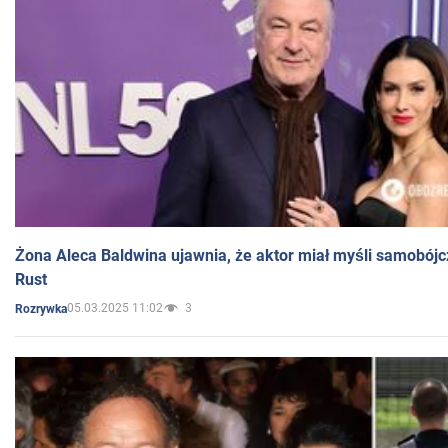
Żona Aleca Baldwina ujawnia, że aktor miał myśli samobójc
Rust
05.03.2025 11:02
3
Rozrywka