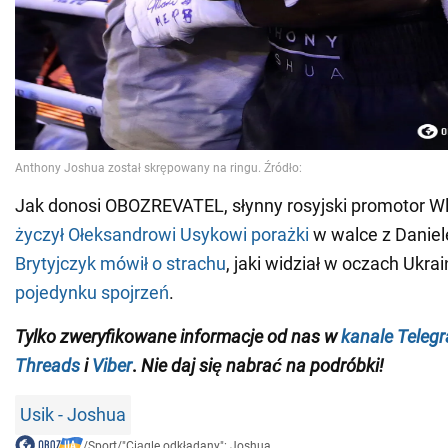
Jak donosi OBOZREVATEL, słynny rosyjski promotor W
życzył Ołeksandrowi Usykowi porażki
w walce z Danie
Brytyjczyk mówił o strachu
, jaki widział w oczach Ukra
pojedynku spojrzeń
.
Tylko
zweryfikowane informacje od nas w
kanale Teleg
Threads
i
Viber
.
Nie daj się nabrać na podróbki!
Usik - Joshua
/
Sport
/
"Ciągle odkładany": Joshua...