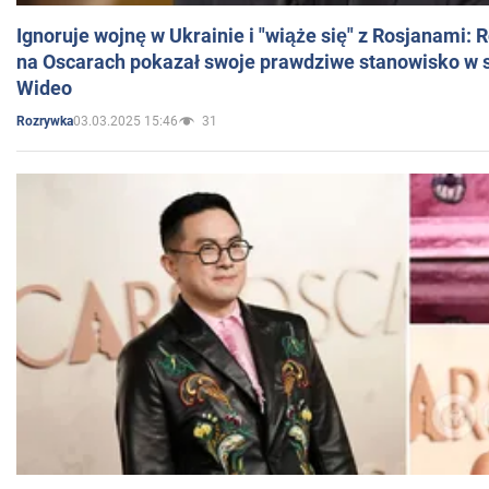
Ignoruje wojnę w Ukrainie i "wiąże się" z Rosjanami: 
na Oscarach pokazał swoje prawdziwe stanowisko w s
Wideo
03.03.2025 15:46
31
Rozrywka