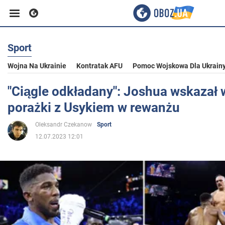
Sport
Biznes
Wojna Na Ukrainie
Kontratak AFU
Pomoc Wojskowa Dla Ukrain
Sport
"Ciągle odkładany": Joshua wskazał
porażki z Usykiem w rewanżu
Rozrywka
Oleksandr Czekanow
Sport
12.07.2023 12:01
Życie
Polityka
Społeczeństwo