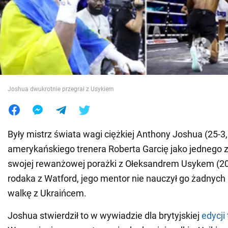
Wojna na Ukrainie
Świat
Jedzenie
Joshua dwukrotnie przegrał z Usykiem
Były mistrz świata wagi ciężkiej Anthony Joshua (25-3
amerykańskiego trenera Roberta Garcię jako jednego
swojej rewanżowej porażki z Ołeksandrem Usykem (20
rodaka z Watford, jego mentor nie nauczył go żadnych
walkę z Ukraińcem.
Joshua stwierdził to w wywiadzie dla brytyjskiej
edycji 