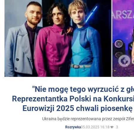
"Nie mogę tego wyrzucić z gł
Reprezentantka Polski na Konkurs
Eurowizji 2025 chwali piosenkę
Ukraina będzie reprezentowana przez zespół Zifer
05.03.2025 16:18
3
Rozrywka