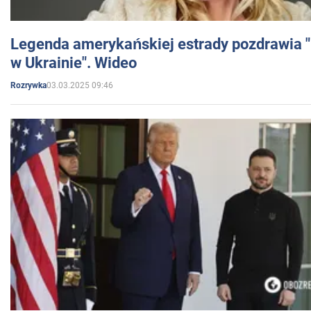
Legenda amerykańskiej estrady pozdrawia "br
w Ukrainie". Wideo
03.03.2025 09:46
Rozrywka