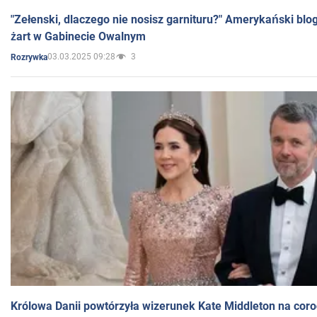
"Zełenski, dlaczego nie nosisz garnituru?" Amerykański blo
żart w Gabinecie Owalnym
03.03.2025 09:28
3
Rozrywka
Królowa Danii powtórzyła wizerunek Kate Middleton na coro