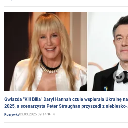
Gwiazda "Kill Billa" Daryl Hannah czule wspierała Ukrainę 
2025, a scenarzysta Peter Straughan przyszedł z niebiesko-
03.03.2025 09:14
4
Rozrywka