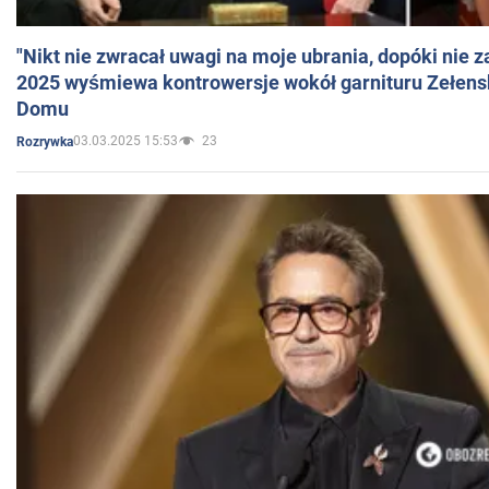
"Nikt nie zwracał uwagi na moje ubrania, dopóki nie z
2025 wyśmiewa kontrowersje wokół garnituru Zełens
Domu
03.03.2025 15:53
23
Rozrywka