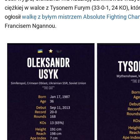
ciężkiej w walce z Tysonem Furym (33-0-1, 24 KO), któ
ogłosił
walkę z byłym mistrzem Absolute Fighting Ch
Francisem Ngannou.