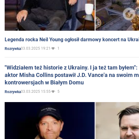
Legenda rocka Neil Young ogłosił darmowy koncert na Ukra
03.03.2025 19:21
1
Rozrywka
"Widziałem też historie z Ukrainy. I ja też tam byłem"
aktor Misha Collins postawił J.D. Vance'a na swoim m
kontrowersjach w Białym Domu
03.03.2025 15:55
5
Rozrywka