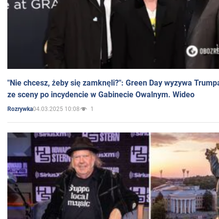
"Nie chcesz, żeby się zamknęli?": Green Day wyzywa Trump
ze sceny po incydencie w Gabinecie Owalnym. Wideo
04.03.2025 10:08
1
Rozrywka