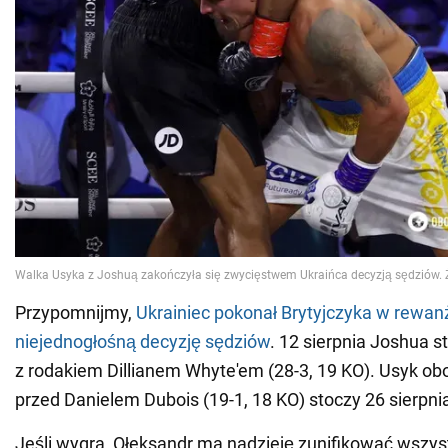
Przypomnijmy,
Ukrainiec pokonał Brytyjczyka w rewan
niejednogłośną decyzję sędziów
. 12 sierpnia Joshua 
z rodakiem Dillianem Whyte'em (28-3, 19 KO). Usyk o
przed Danielem Dubois (19-1, 18 KO) stoczy 26 sierpn
Jeśli wygra, Ołeksandr ma nadzieję zunifikować wszys