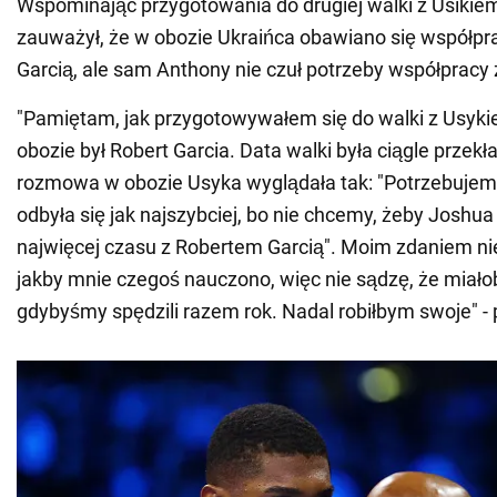
Wspominając przygotowania do drugiej walki z Usikiem,
zauważył, że w obozie Ukraińca obawiano się współpr
Garcią, ale sam Anthony nie czuł potrzeby współprac
"Pamiętam, jak przygotowywałem się do walki z Usyk
obozie był Robert Garcia. Data walki była ciągle przekł
rozmowa w obozie Usyka wyglądała tak: "Potrzebujemy
odbyła się jak najszybciej, bo nie chcemy, żeby Joshua 
najwięcej czasu z Robertem Garcią". Moim zdaniem nie
jakby mnie czegoś nauczono, więc nie sądzę, że miało
gdybyśmy spędzili razem rok. Nadal robiłbym swoje" -