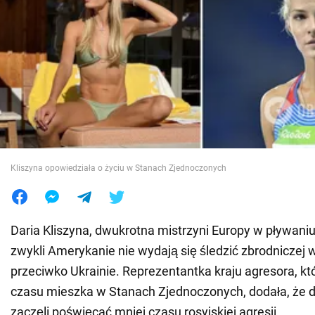
Wojna na Ukrainie
Świat
Jedzenie
Kliszyna opowiedziała o życiu w Stanach Zjednoczonych
Daria Kliszyna, dwukrotna mistrzyni Europy w pływaniu
zwykli Amerykanie nie wydają się śledzić zbrodniczej w
przeciwko Ukrainie. Reprezentantka kraju agresora, kt
czasu mieszka w Stanach Zjednoczonych, dodała, że d
zaczęli poświęcać mniej czasu rosyjskiej agresji.