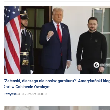
"Zełenski, dlaczego nie nosisz garnituru?" Amerykański blo
żart w Gabinecie Owalnym
03.03.2025 09:28
3
Rozrywka