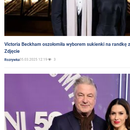
Victoria Beckham oszołomiła wyborem sukienki na randkę
Zdjęcie
05.03.2025 12:19
3
Rozrywka