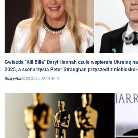
Gwiazda "Kill Billa" Daryl Hannah czule wspierała Ukrainę 
2025, a scenarzysta Peter Straughan przyszedł z niebiesko-
03.03.2025 09:14
4
Rozrywka