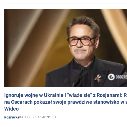
Ignoruje wojnę w Ukrainie i "wiąże się" z Rosjanami: 
na Oscarach pokazał swoje prawdziwe stanowisko w s
Wideo
03.03.2025 15:46
31
Rozrywka