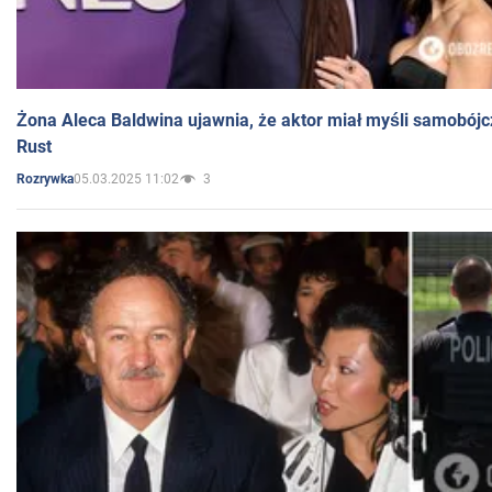
Żona Aleca Baldwina ujawnia, że aktor miał myśli samobójc
Rust
05.03.2025 11:02
3
Rozrywka