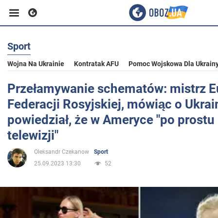
Sport
Biznes
Wojna Na Ukrainie
Kontratak AFU
Pomoc Wojskowa Dla Ukrain
Sport
Przełamywanie schematów: mistrz E
Federacji Rosyjskiej, mówiąc o Ukrain
Rozrywka
powiedział, że w Ameryce "po prostu 
telewizji"
Życie
Oleksandr Czekanow
Sport
25.09.2023 13:30
52
Polityka
Społeczeństwo