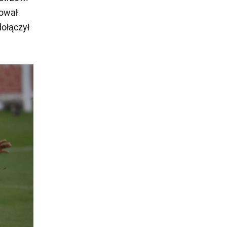
kował
dołączył