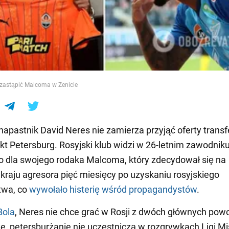
e
zastąpić Malcoma w Zenicie
i napastnik David Neres nie zamierza przyjąć oferty transf
kt Petersburg. Rosyjski klub widzi w 26-letnim zawodnik
 dla swojego rodaka Malcoma, który zdecydował się na
 kraju agresora pięć miesięcy po uzyskaniu rosyjskiego
twa, co
wywołało histerię wśród propagandystów
.
Bola
, Neres nie chce grać w Rosji z dwóch głównych po
e, petersburżanie nie uczestniczą w rozgrywkach Ligi Mi