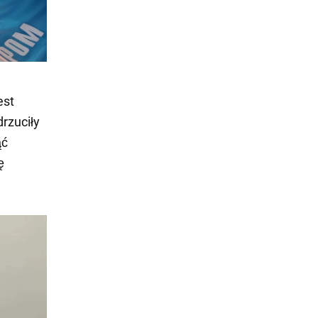
est
drzuciły
ąć
ę