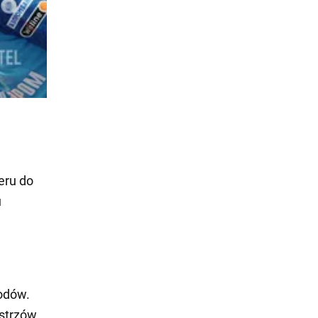
eru do
u
wodów.
strzów.