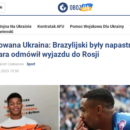
N
ojna Na Ukrainie
Kontratak AFU
Pomoc Wojskowa Dla Ukrainy
ełenski
wana Ukraina: Brazylijski były napast
ara odmówił wyjazdu do Rosji
ka
sandr Czekanow
Sport
.2023 15:50
eństwo
a Ukrainie