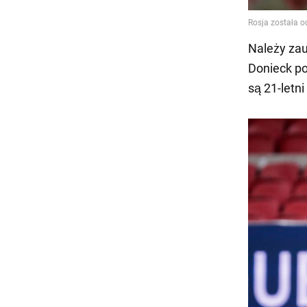
Należy za
Donieck po
są 21-letn