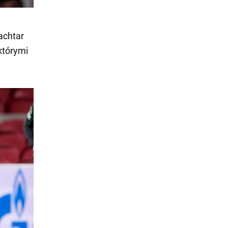
achtar
którymi