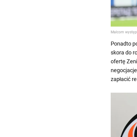
Ponadto po
skora do ro
ofertę Zen
negocjacje
zapłacić r