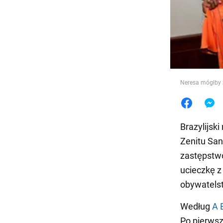
Jedzeni
Neresa mógłby 
Brazylijsk
Zenitu San
zastępstwo
ucieczkę z
obywatels
Według
A 
Po pierwsz