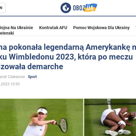
N
ojna Na Ukrainie
Kontratak AFU
Pomoc Wojskowa Dla Ukrainy
ełenski
ina pokonała legendarną Amerykankę 
ku Wimbledonu 2023, która po meczu
ka
izowała demarche
sandr Czekanow
Sport
.2023 10:50
eństwo
a Ukrainie