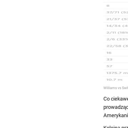
Co ciekawe
prowadzące
Amerykanin
Kolejną prz