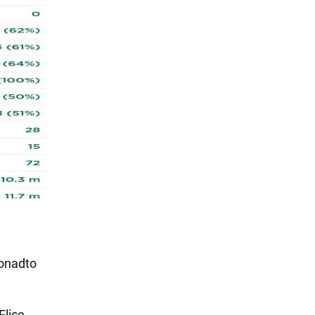
Ponadto
Elise