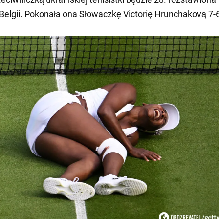
Belgii. Pokonała ona Słowaczkę Victorię Hrunchakovą 7-6