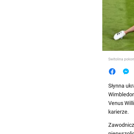
Jedzeni
Switolina pokon
Słynna ukr
Wimbledon
Venus Will
karierze.
Zawodnicz
pierwszolig