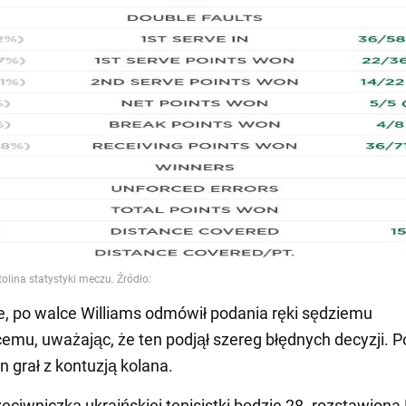
, po walce Williams odmówił podania ręki sędziemu
mu, uważając, że ten podjął szereg błędnych decyzji. 
 grał z kontuzją kolana.
eciwniczką ukraińskiej tenisistki będzie 28. rozstawiona 