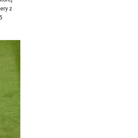
ery z
5