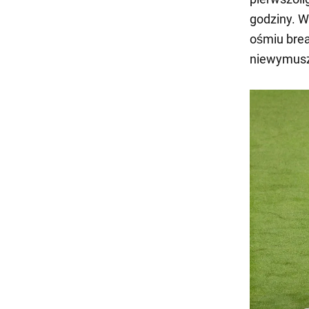
godziny. W
ośmiu brea
niewymusz