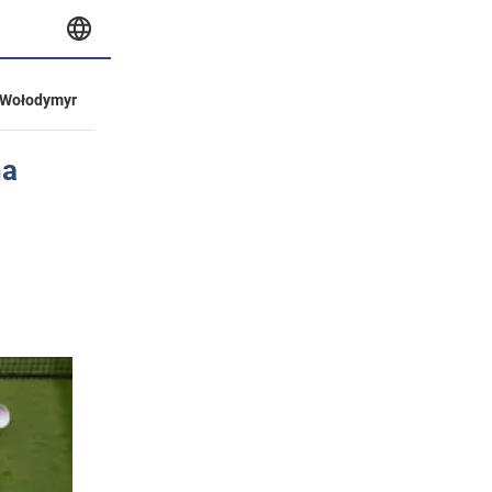
Wołodymyr
na