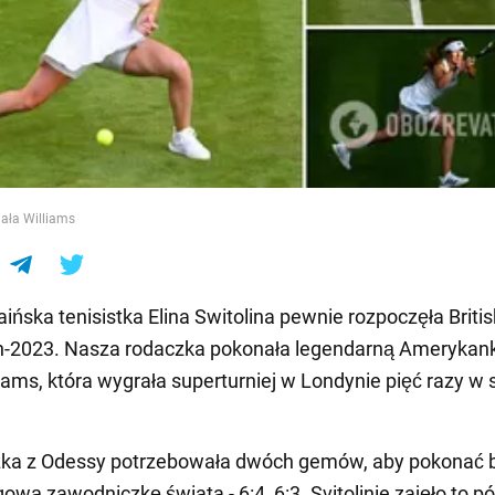
e
ała Williams
aińska tenisistka Elina Switolina pewnie rozpoczęła Briti
-2023. Nasza rodaczka pokonała legendarną Amerykan
iams, która wygrała superturniej w Londynie pięć razy w 
ka z Odessy potrzebowała dwóch gemów, aby pokonać 
ową zawodniczkę świata - 6:4, 6:3. Svitolinie zajęło to pó