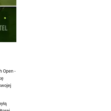
sh Open -
kę
swojej
byłą
łtorej