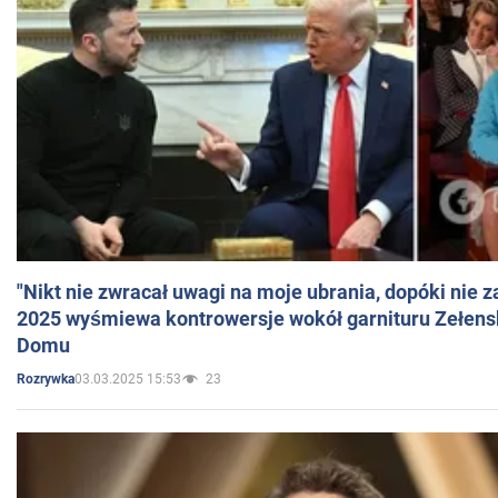
"Nikt nie zwracał uwagi na moje ubrania, dopóki nie z
2025 wyśmiewa kontrowersje wokół garnituru Zełens
Domu
03.03.2025 15:53
23
Rozrywka