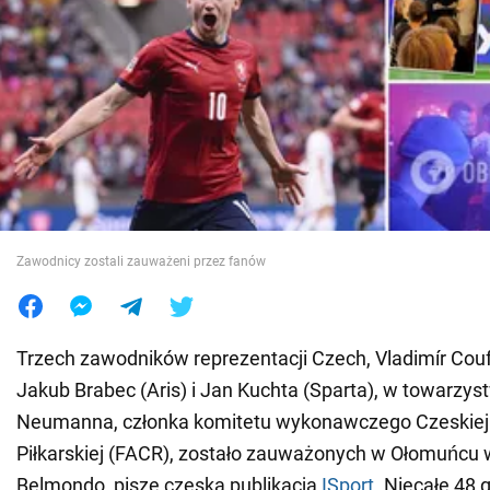
Wojna na Ukrainie
Świat
Jedzenie
Zawodnicy zostali zauważeni przez fanów
Trzech zawodników reprezentacji Czech, Vladimír Cou
Jakub Brabec (Aris) i Jan Kuchta (Sparta), w towarzy
Neumanna, członka komitetu wykonawczego Czeskiej 
Piłkarskiej (FACR), zostało zauważonych w Ołomuńcu 
Belmondo, pisze czeska publikacja
ISport
. Niecałe 48 