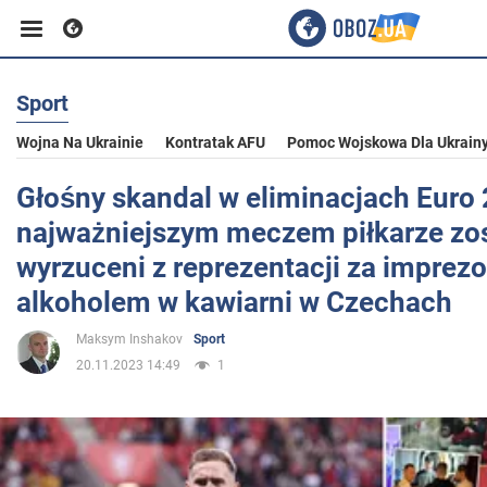
Sport
Biznes
Wojna Na Ukrainie
Kontratak AFU
Pomoc Wojskowa Dla Ukrain
Sport
Głośny skandal w eliminacjach Euro
najważniejszym meczem piłkarze zos
Rozrywka
wyrzuceni z reprezentacji za imprez
alkoholem w kawiarni w Czechach
Życie
Maksym Inshakov
Sport
20.11.2023 14:49
1
Polityka
Społeczeństwo