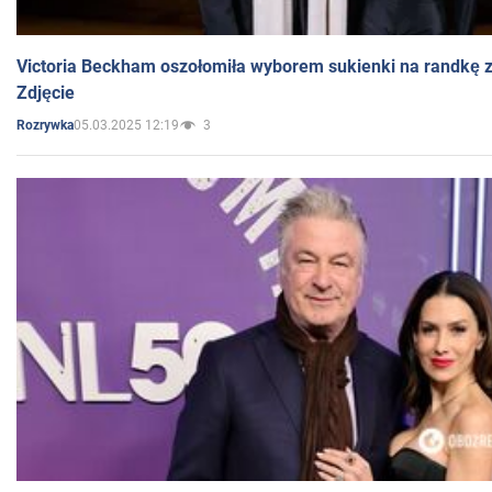
Victoria Beckham oszołomiła wyborem sukienki na randkę
Zdjęcie
05.03.2025 12:19
3
Rozrywka