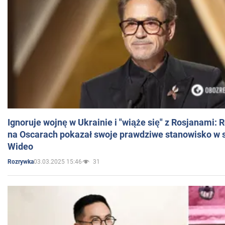
Ignoruje wojnę w Ukrainie i "wiąże się" z Rosjanami: 
na Oscarach pokazał swoje prawdziwe stanowisko w s
Wideo
03.03.2025 15:46
31
Rozrywka