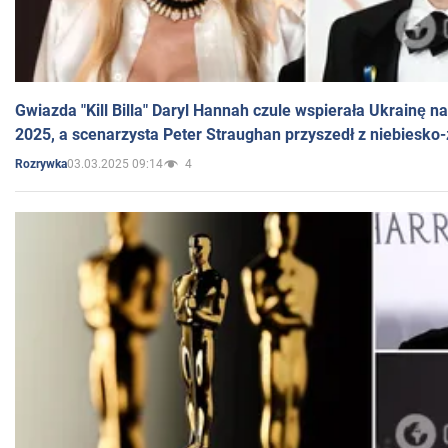
Gwiazda "Kill Billa" Daryl Hannah czule wspierała Ukrainę 
2025, a scenarzysta Peter Straughan przyszedł z niebiesko-
03.03.2025 09:14
4
Rozrywka