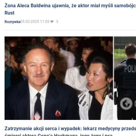
Żona Aleca Baldwina ujawnia, że aktor miał myśli samobójc
Rust
05.03.2025 11:02
3
Rozrywka
Zatrzymanie akcji serca i wypadek: lekarz medycyny przedst
śmierci aktora Gene'a Hackmana, jego żony i psa