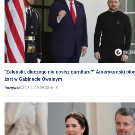
"Zełenski, dlaczego nie nosisz garnituru?" Amerykański blo
żart w Gabinecie Owalnym
03.03.2025 09:28
3
Rozrywka