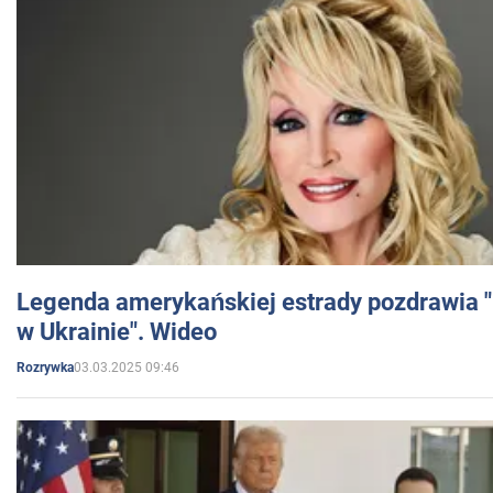
Legenda amerykańskiej estrady pozdrawia "br
w Ukrainie". Wideo
03.03.2025 09:46
Rozrywka