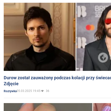
Durow został zauważony podczas kolacji przy świeca
Zdjęcie
05.03.2025 19:45
36
Rozrywka