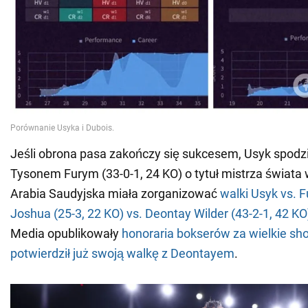
Jeśli obrona pasa zakończy się sukcesem, Usyk spodzi
Tysonem Furym (33-0-1, 24 KO) o tytuł mistrza świata w
Arabia Saudyjska miała zorganizować
walki Usyk vs. F
Joshua (25-3, 22 KO) vs. Deontay Wilder (43-2-1, 42 KO
Media opublikowały
honoraria bokserów za wielkie sh
potwierdził już swoją walkę z Deontayem
.