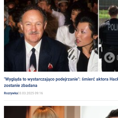
"Wygląda to wystarczająco podejrzanie": śmierć aktora Hac
zostanie zbadana
03.03.2025 09:16
Rozrywka