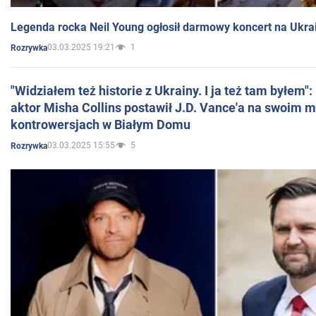
Legenda rocka Neil Young ogłosił darmowy koncert na Ukra
03.03.2025 19:21
1
Rozrywka
"Widziałem też historie z Ukrainy. I ja też tam byłem"
aktor Misha Collins postawił J.D. Vance'a na swoim m
kontrowersjach w Białym Domu
03.03.2025 15:55
5
Rozrywka