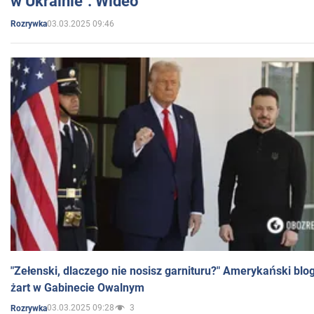
w Ukrainie". Wideo
03.03.2025 09:46
Rozrywka
"Zełenski, dlaczego nie nosisz garnituru?" Amerykański blo
żart w Gabinecie Owalnym
03.03.2025 09:28
3
Rozrywka