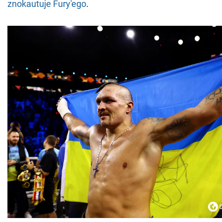
znokautuje Fury'ego
.