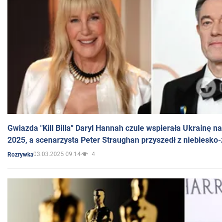
Gwiazda "Kill Billa" Daryl Hannah czule wspierała Ukrainę 
2025, a scenarzysta Peter Straughan przyszedł z niebiesko-
03.03.2025 09:14
4
Rozrywka