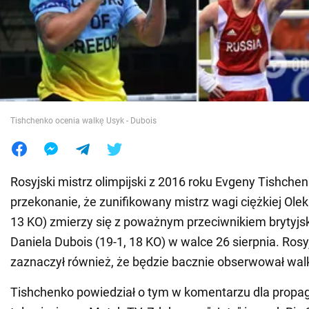
Wojna na Ukrainie
Świat
Jedzenie
Tishchenko ocenia walkę Usyk - Dubois
Rosyjski mistrz olimpijski z 2016 roku Evgeny Tishchen
przekonanie, że zunifikowany mistrz wagi ciężkiej Olek
13 KO) zmierzy się z poważnym przeciwnikiem brytyjs
Daniela Dubois (19-1, 18 KO) w walce 26 sierpnia. Rosy
zaznaczył również, że będzie bacznie obserwował wal
Tishchenko powiedział o tym w komentarzu dla prop