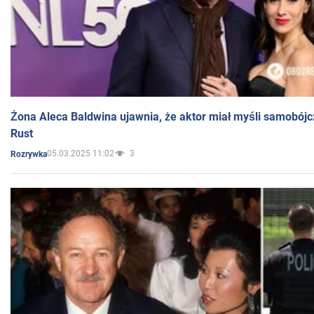
Żona Aleca Baldwina ujawnia, że aktor miał myśli samobójc
Rust
05.03.2025 11:02
3
Rozrywka