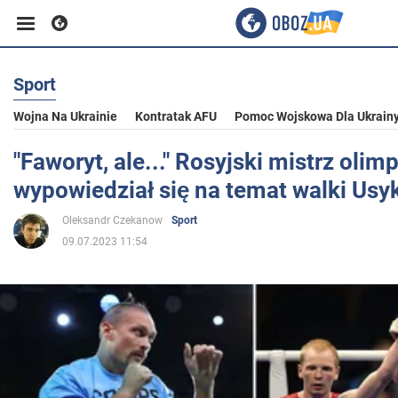
Sport
Biznes
Wojna Na Ukrainie
Kontratak AFU
Pomoc Wojskowa Dla Ukrain
Sport
"Faworyt, ale..." Rosyjski mistrz olimp
wypowiedział się na temat walki Usy
Rozrywka
Oleksandr Czekanow
Sport
09.07.2023 11:54
Życie
Polityka
Społeczeństwo