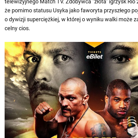
telewizyjnego Match TV. Zdobywca "złota" igrzysk Rio
że pomimo statusu Usyka jako faworyta przyszłego p
o dywizji superciężkiej, w której o wyniku walki może
celny cios.