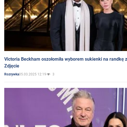
Victoria Beckham oszołomiła wyborem sukienki na randkę
Zdjęcie
05.03.2025 12:19
3
Rozrywka