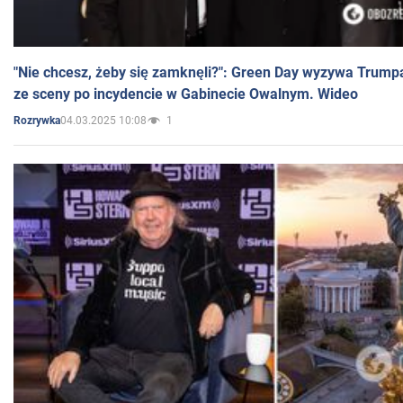
"Nie chcesz, żeby się zamknęli?": Green Day wyzywa Trump
ze sceny po incydencie w Gabinecie Owalnym. Wideo
04.03.2025 10:08
1
Rozrywka