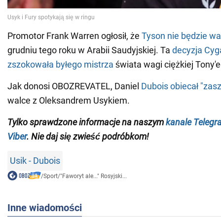
Promotor Frank Warren ogłosił, że
Tyson nie będzie wa
grudniu tego roku w Arabii Saudyjskiej. Ta
decyzja Cyg
zszokowała byłego
mistrza
świata wagi ciężkiej Tony'e
Jak donosi OBOZREVATEL, Daniel
Dubois obiecał "zas
walce z Oleksandrem Usykiem.
Tylko
sprawdzone informacje na naszym
kanale Telegr
Viber
. Nie daj się zwieść podróbkom!
Usik - Dubois
/
Sport
/
"Faworyt ale..." Rosyjski...
Inne wiadomości