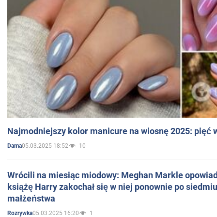
Najmodniejszy kolor manicure na wiosnę 2025: pięć
05.03.2025 18:52
10
Dama
Wrócili na miesiąc miodowy: Meghan Markle opowiada
książę Harry zakochał się w niej ponownie po siedmiu
małżeństwa
05.03.2025 16:20
1
Rozrywka