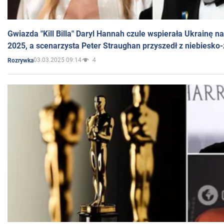
Gwiazda "Kill Billa" Daryl Hannah czule wspierała Ukrainę 
2025, a scenarzysta Peter Straughan przyszedł z niebiesko-
03.03.2025 09:14
4
Rozrywka