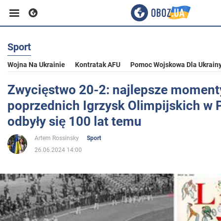
Sport
Biznes
Wojna Na Ukrainie
Kontratak AFU
Pomoc Wojskowa Dla Ukrain
Sport
Zwycięstwo 20-2: najlepsze moment
poprzednich Igrzysk Olimpijskich w P
Rozrywka
odbyły się 100 lat temu
Artem Rossinsky
Sport
Życie
26.06.2024 14:00
Polityka
Społeczeństwo