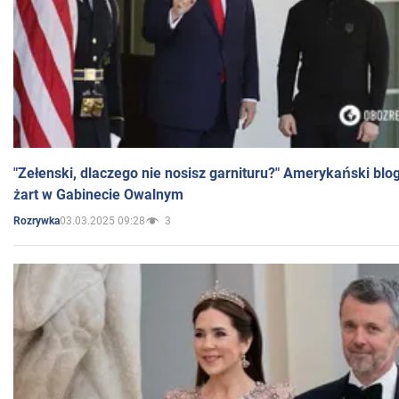
"Zełenski, dlaczego nie nosisz garnituru?" Amerykański blo
żart w Gabinecie Owalnym
03.03.2025 09:28
3
Rozrywka