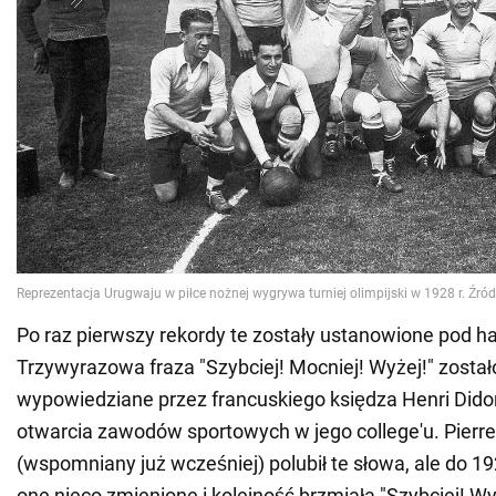
Po raz pierwszy rekordy te zostały ustanowione pod h
Trzywyrazowa fraza "Szybciej! Mocniej! Wyżej!" został
wypowiedziane przez francuskiego księdza Henri Did
otwarcia zawodów sportowych w jego college'u. Pierre
(wspomniany już wcześniej) polubił te słowa, ale do 19
one nieco zmienione i kolejność brzmiała "Szybciej! Wyże