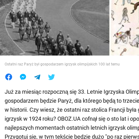
Wojna na Ukrainie
Świat
Jedzenie
Ostatni raz Paryż był gospodarzem igrzysk olimpijskich 100 lat temu
Już za miesiąc rozpoczną się 33. Letnie Igrzyska Olimpi
gospodarzem będzie Paryż, dla którego będą to trzeci
w historii. Czy wiesz, że ostatni raz stolica Francji by
igrzysk w 1924 roku? OBOZ.UA cofnął się o sto lat i opo
najlepszych momentach ostatnich letnich igrzysk olimp
Przygotuj się, w tym tekście będzie dużo "po raz pierw