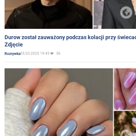
Durow został zauważony podczas kolacji przy świeca
Zdjęcie
05.03.2025 19:45
36
Rozrywka