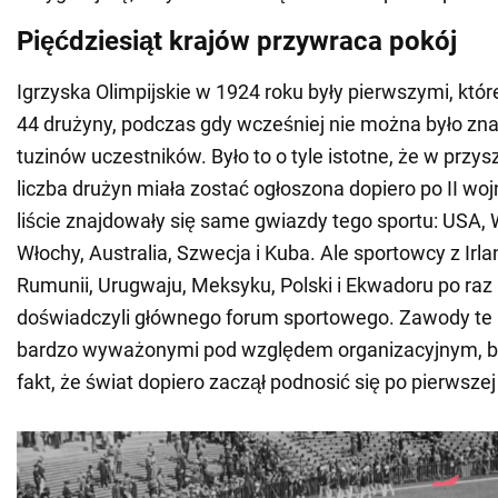
Pięćdziesiąt krajów przywraca pokój
Igrzyska Olimpijskie w 1924 roku były pierwszymi, któ
44 drużyny, podczas gdy wcześniej nie można było zna
tuzinów uczestników. Było to o tyle istotne, że w przys
liczba drużyn miała zostać ogłoszona dopiero po II wo
liście znajdowały się same gwiazdy tego sportu: USA, W
Włochy, Australia, Szwecja i Kuba. Ale sportowcy z Irlandi
Rumunii, Urugwaju, Meksyku, Polski i Ekwadoru po raz 
doświadczyli głównego forum sportowego. Zawody t
bardzo wyważonymi pod względem organizacyjnym, b
fakt, że świat dopiero zaczął podnosić się po pierwsze