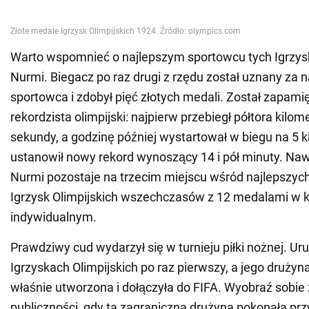
Warto wspomnieć o najlepszym sportowcu tych Igrzysk
Nurmi. Biegacz po raz drugi z rzędu został uznany za 
sportowca i zdobył pięć złotych medali. Został zapami
rekordzista olimpijski: najpierw przebiegł półtora kilom
sekundy, a godzinę później wystartował w biegu na 5 k
ustanowił nowy rekord wynoszący 14 i pół minuty. Nawe
Nurmi pozostaje na trzecim miejscu wśród najlepszy
Igrzysk Olimpijskich wszechczasów z 12 medalami w 
indywidualnym.
Prawdziwy cud wydarzył się w turnieju piłki nożnej. Uru
Igrzyskach Olimpijskich po raz pierwszy, a jego drużyna
właśnie utworzona i dołączyła do FIFA. Wyobraź sobie
publiczności, gdy ta zagraniczna drużyna pokonała pr