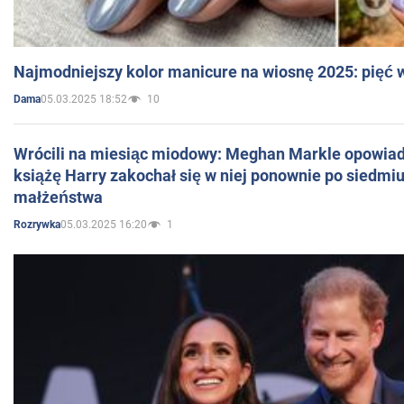
Najmodniejszy kolor manicure na wiosnę 2025: pięć
05.03.2025 18:52
10
Dama
Wrócili na miesiąc miodowy: Meghan Markle opowiada
książę Harry zakochał się w niej ponownie po siedmiu
małżeństwa
05.03.2025 16:20
1
Rozrywka