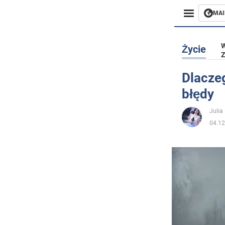
MAI
Biznes
W
Życie
Z
Sport
Dlacze
błędy
Rozryw
Julia
Życie
04.12
Polityka
Społecz
Wojna n
Świat