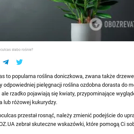
e
culcas słabo rośnie?
s to popularna roślina doniczkowa, zwana także drzew
zy odpowiedniej pielęgnacji roślina ozdobna dorasta do m
 ale rzadko pojawiają się kwiaty, przypominające wyglą
a lub różowej kukurydzy.
oculcas przestał rosnąć, należy zmienić podejście do upr
BOZ.UA zebrał skuteczne wskazówki, które pomogą Ci sob