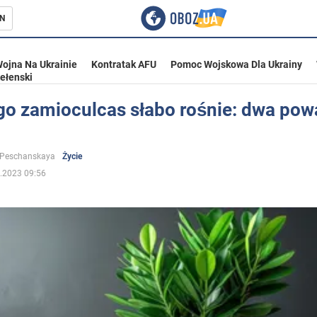
N
ojna Na Ukrainie
Kontratak AFU
Pomoc Wojskowa Dla Ukrainy
ełenski
go zamioculcas słabo rośnie: dwa po
ka
 Peschanskaya
Życie
.2023 09:56
eństwo
a Ukrainie