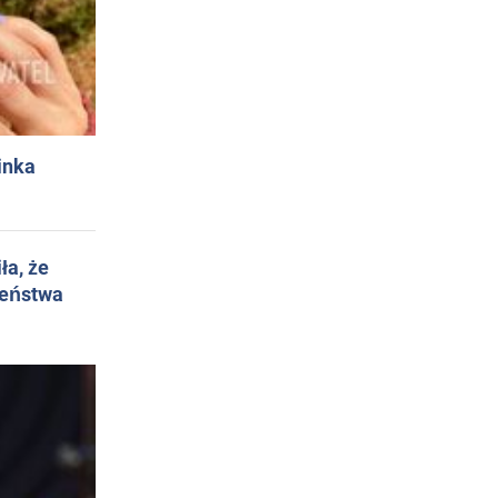
inka
ła, że
żeństwa