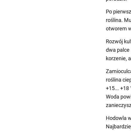
Po pierwsz
roślina. M
otworem w 
Rozwój kul
dwa palce 
korzenie, a
Zamioculc
roślina ci
+15... +18
Woda powin
zanieczysz
Hodowla w
Najbardzi