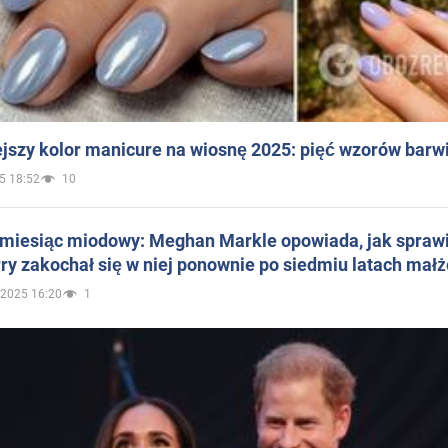
jszy kolor manicure na wiosnę 2025: pięć wzorów barw
5 18:52
10
 miesiąc miodowy: Meghan Markle opowiada, jak sprawi
ry zakochał się w niej ponownie po siedmiu latach mał
.2025 16:20
1