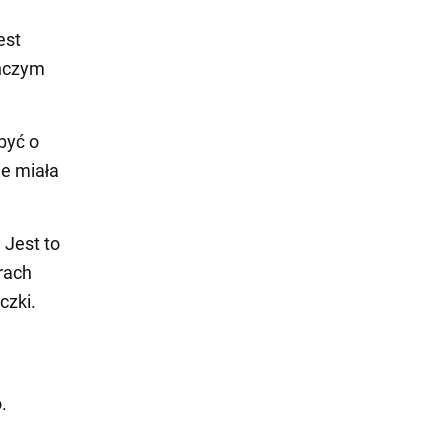
est
ynczym
być o
ie miała
 Jest to
rach
czki.
.