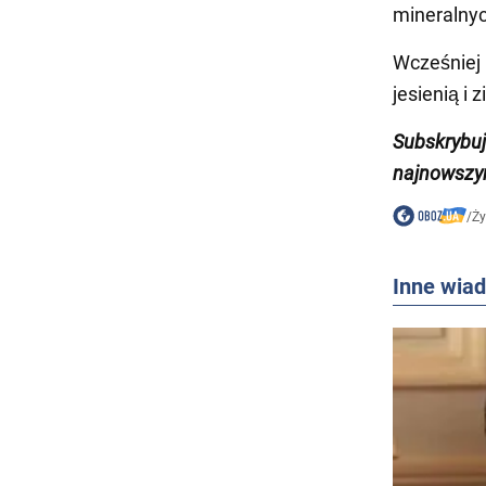
mineralnyc
Wcześniej 
jesienią i 
Subskrybu
najnowszy
/
Ży
Inne wia