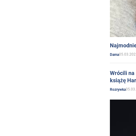
Najmodnie
05.03.202
Dama
Wrócili na
książę Har
05.03
Rozrywka