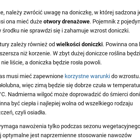
e, należy zwrócić uwagę na doniczkę, w której sadzona j
usi ona mieć duże
otwory drenażowe
. Pojemnik z pojed
środku nie sprawdzi się i zahamuje wzrost doniczki.
tury zależy również od
wielkości
doniczki
. Powinna ona 
szersza niż korzenie. W zbyt dużej doniczce roślina będz
 nie liście, a doniczka będzie rosła powoli.
as musi mieć zapewnione
korzystne warunki
do wzrostu.
epłolubna, więc zimą będzie się dobrze czuła w temperatu
 °C. Nadmierna wilgoć może doprowadzić do śmierci doni
na być ciepła i najlepiej wolna od wszelkiego rodzaju
czeń, czyli osiadła.
ymaga nawożenia tylko podczas sezonu wegetacyjnego
ej optymalne jest naprzemienne stosowanie nawozów