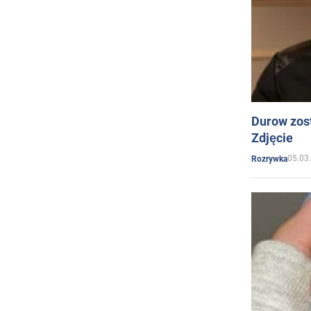
Durow zost
Zdjęcie
05.03
Rozrywka