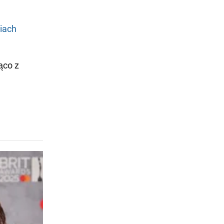
iach
ąco z