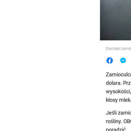
Jedzeni
Dlaczego zamio
Zamioculca
dolara. Pr
wysokości,
kłosy mlek
Jeśli zami
rośliny. O
poradzić.