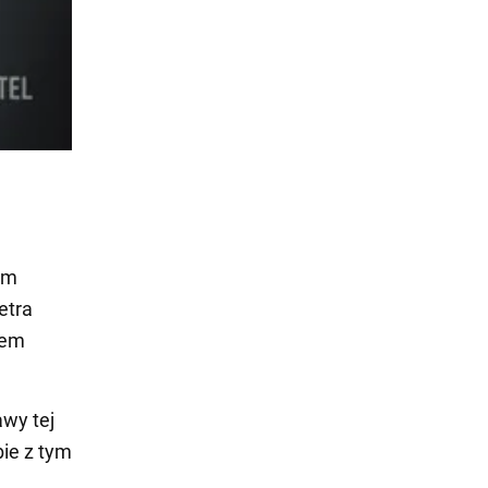
em
etra
dem
awy tej
ie z tym