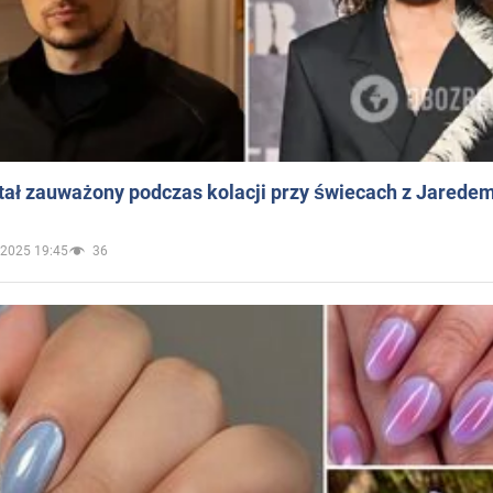
ał zauważony podczas kolacji przy świecach z Jaredem
.2025 19:45
36