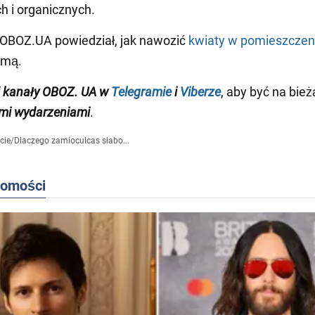
h i organicznych.
OBOZ.UA powiedział, jak nawozić
kwiaty w pomieszczen
zimą.
j
kanały
OBOZ
.
UA
w
Telegramie
i
Viberze
, aby być na bież
mi wydarzeniami
.
cie
/
Dlaczego zamioculcas słabo...
domości