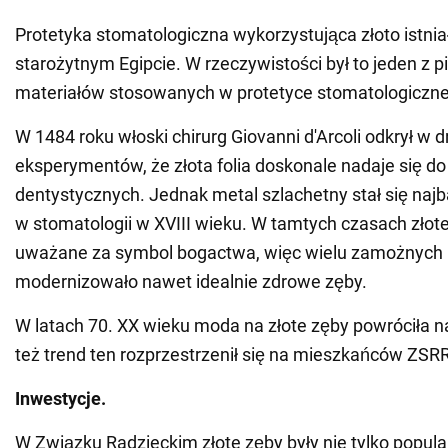
Protetyka stomatologiczna wykorzystująca złoto istnia
starożytnym Egipcie. W rzeczywistości był to jeden z 
materiałów stosowanych w protetyce stomatologiczne
W 1484 roku włoski chirurg Giovanni d'Arcoli odkrył w 
eksperymentów, że złota folia doskonale nadaje się do
dentystycznych. Jednak metal szlachetny stał się najb
w stomatologii w XVIII wieku. W tamtych czasach złote
uważane za symbol bogactwa, więc wielu zamożnych
modernizowało nawet idealnie zdrowe zęby.
W latach 70. XX wieku moda na złote zęby powróciła 
też trend ten rozprzestrzenił się na mieszkańców ZSRR
Inwestycje.
W Związku Radzieckim złote zęby były nie tylko popula