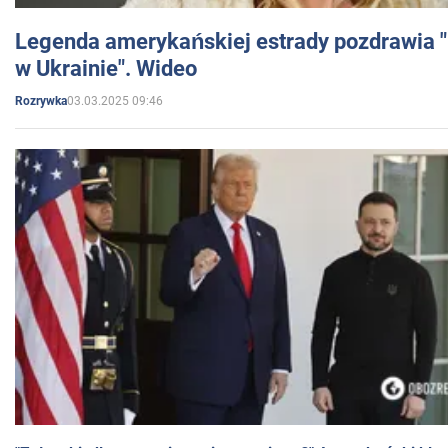
Legenda amerykańskiej estrady pozdrawia "br
w Ukrainie". Wideo
03.03.2025 09:46
Rozrywka