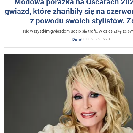
Modowa porażka na Oscarach 202
gwiazd, które zhańbiły się na czer
z powodu swoich stylistów. Z
Nie wszystkim gwiazdom udało się trafić w dziesiątkę ze sw
03.03.2025 15:28
Dama