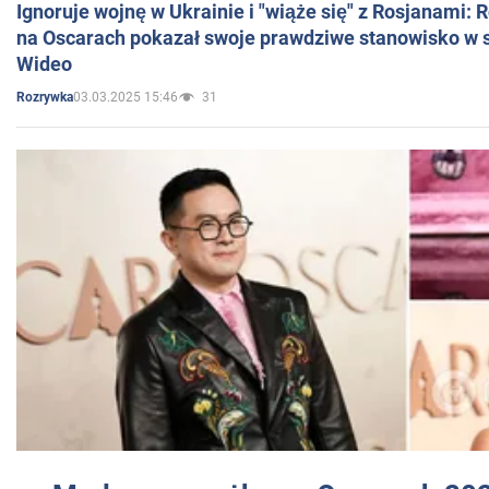
Ignoruje wojnę w Ukrainie i "wiąże się" z Rosjanami: 
na Oscarach pokazał swoje prawdziwe stanowisko w s
Wideo
03.03.2025 15:46
31
Rozrywka