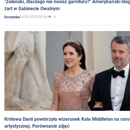
"Zełenski, dlaczego nie nosisz garnituru?" Amerykański blo
żart w Gabinecie Owalnym
03.03.2025 09:28
3
Rozrywka
Królowa Danii powtórzyła wizerunek Kate Middleton na coro
artystycznej. Porównanie zdjęć