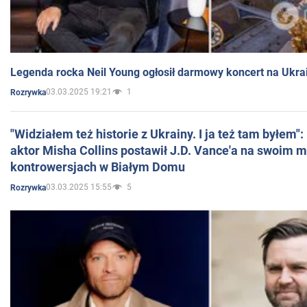
Legenda rocka Neil Young ogłosił darmowy koncert na Ukra
03.03.2025 19:21
1
Rozrywka
"Widziałem też historie z Ukrainy. I ja też tam byłem"
aktor Misha Collins postawił J.D. Vance'a na swoim m
kontrowersjach w Białym Domu
03.03.2025 15:55
5
Rozrywka