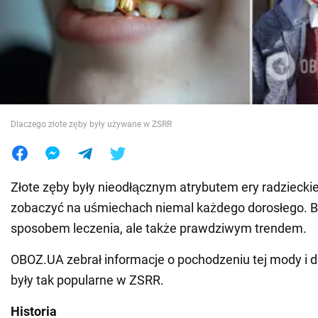
Wojna na Ukrainie
Świat
Jedzenie
Dlaczego złote zęby były używane w ZSRR
Złote zęby były nieodłącznym atrybutem ery radzieckie
zobaczyć na uśmiechach niemal każdego dorosłego. By
sposobem leczenia, ale także prawdziwym trendem.
OBOZ.UA zebrał informacje o pochodzeniu tej mody i d
były tak popularne w ZSRR.
Historia