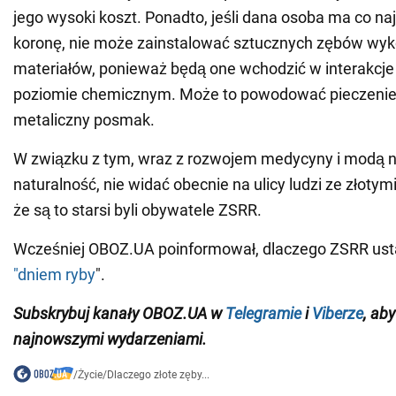
jego wysoki koszt. Ponadto, jeśli dana osoba ma co naj
koronę, nie może zainstalować sztucznych zębów wyk
materiałów, ponieważ będą one wchodzić w interakcje
poziomie chemicznym. Może to powodować pieczenie 
metaliczny posmak.
W związku z tym, wraz z rozwojem medycyny i modą n
naturalność, nie widać obecnie na ulicy ludzi ze złoty
że są to starsi byli obywatele ZSRR.
Wcześniej OBOZ.UA poinformował, dlaczego ZSRR us
"dniem ryby
".
Subskrybuj kanały OBOZ.UA w
Telegramie
i
Viberze
, ab
najnowszymi wydarzeniami
.
/
Życie
/
Dlaczego złote zęby...