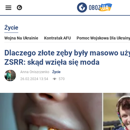
Życie
Biznes
Wojna Na Ukrainie
Kontratak AFU
Pomoc Wojskowa Dla Ukrain
Sport
Dlaczego złote zęby były masowo u
ZSRR: skąd wzięła się moda
Rozrywka
Anna Oniszczenko
Życie
26.02.2024 13:54
570
Życie
Polityka
Społeczeństwo