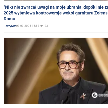
"Nikt nie zwracał uwagi na moje ubrania, dopóki nie z
2025 wyśmiewa kontrowersje wokół garnituru Zełens
Domu
03.03.2025 15:53
23
Rozrywka