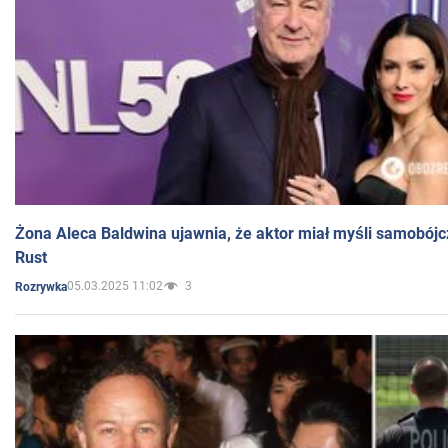
Żona Aleca Baldwina ujawnia, że aktor miał myśli samobójc
Rust
05.03.2025 11:02
3
Rozrywka