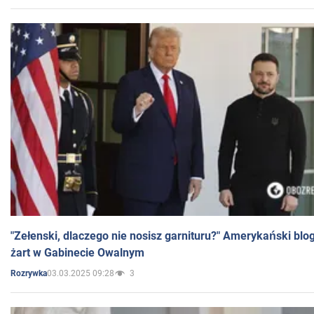
"Zełenski, dlaczego nie nosisz garnituru?" Amerykański blo
żart w Gabinecie Owalnym
03.03.2025 09:28
3
Rozrywka