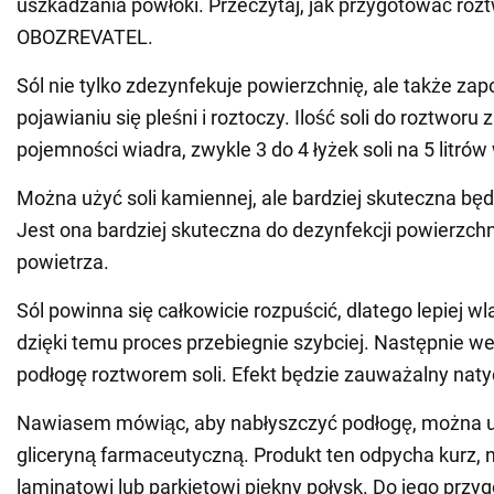
uszkadzania powłoki. Przeczytaj, jak przygotować roztw
OBOZREVATEL.
Sól nie tylko zdezynfekuje powierzchnię, ale także zap
pojawianiu się pleśni i roztoczy. Ilość soli do roztworu 
pojemności wiadra, zwykle 3 do 4 łyżek soli na 5 litrów
Można użyć soli kamiennej, ale bardziej skuteczna będ
Jest ona bardziej skuteczna do dezynfekcji powierzchn
powietrza.
Sól powinna się całkowicie rozpuścić, dlatego lepiej wl
dzięki temu proces przebiegnie szybciej. Następnie w
podłogę roztworem soli. Efekt będzie zauważalny nat
Nawiasem mówiąc, aby nabłyszczyć podłogę, można u
gliceryną farmaceutyczną. Produkt ten odpycha kurz, 
laminatowi lub parkietowi piękny połysk. Do jego przy