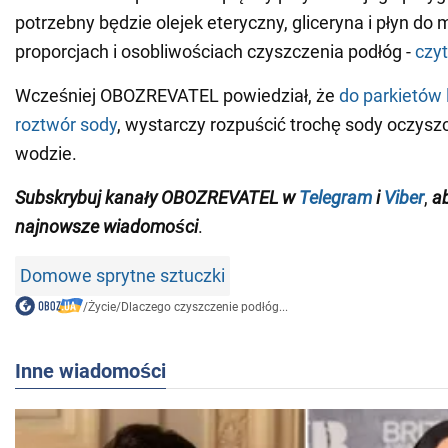
potrzebny będzie olejek eteryczny, gliceryna i płyn do
proporcjach i osobliwościach czyszczenia podłóg -
czyt
Wcześniej OBOZREVATEL powiedział, że
do parkietów 
roztwór sody
, wystarczy rozpuścić trochę sody oczysz
wodzie.
Subskrybuj kanały OBOZREVATEL
w
Telegram
i
Viber
,
a
najnowsze wiadomości
.
Domowe sprytne sztuczki
/
Życie
/
Dlaczego czyszczenie podłóg...
Inne wiadomości