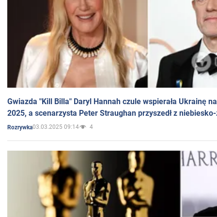
Gwiazda "Kill Billa" Daryl Hannah czule wspierała Ukrainę 
2025, a scenarzysta Peter Straughan przyszedł z niebiesko-
03.03.2025 09:14
4
Rozrywka