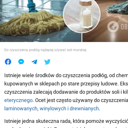
Wojna na Ukrainie
Świat
Jedzenie
Do czyszczenia podłóg najlepiej używać soli morskiej.
Istnieje wiele środków do czyszczenia podłóg, od che
kupowanych w sklepach po stare przepisy ludowe. Eks
czyszczenia zalecają dodawanie do produktów soli i kil
eterycznego
. Ocet jest często używany do czyszczeni
laminowanych, winylowych i drewnianych
.
Istnieje jedna skuteczna rada, która pomoże wyczyści