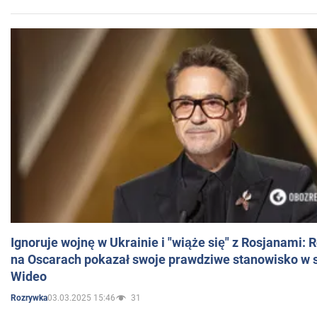
Ignoruje wojnę w Ukrainie i "wiąże się" z Rosjanami: 
na Oscarach pokazał swoje prawdziwe stanowisko w s
Wideo
03.03.2025 15:46
31
Rozrywka