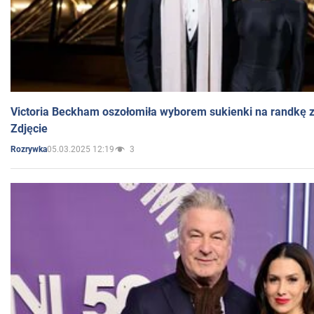
Victoria Beckham oszołomiła wyborem sukienki na randkę
Zdjęcie
05.03.2025 12:19
3
Rozrywka