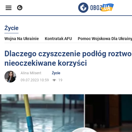
Życie
Biznes
Wojna Na Ukrainie
Kontratak AFU
Pomoc Wojskowa Dla Ukrain
Sport
Dlaczego czyszczenie podłóg roztwo
nieoczekiwane korzyści
Rozrywka
Alina Milsent
Życie
09.07.2023 10:59
19
Życie
Polityka
Społeczeństwo