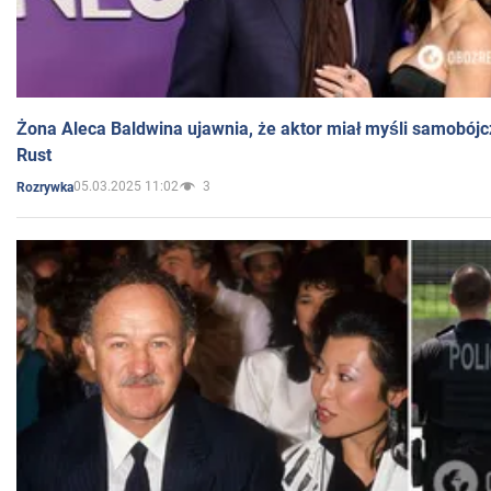
Żona Aleca Baldwina ujawnia, że aktor miał myśli samobójc
Rust
05.03.2025 11:02
3
Rozrywka