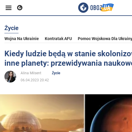
Życie
Biznes
Wojna Na Ukrainie
Kontratak AFU
Pomoc Wojskowa Dla Ukrain
Sport
Kiedy ludzie będą w stanie skoloniz
inne planety: przewidywania nauko
Rozrywka
Alina Milsent
Życie
06.04.2023 20:42
Życie
Polityka
Społeczeństwo