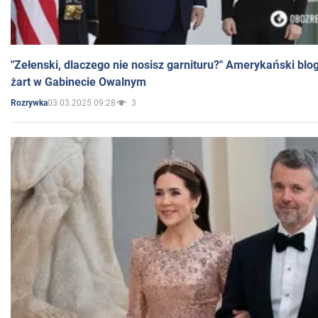
"Zełenski, dlaczego nie nosisz garnituru?" Amerykański blo
żart w Gabinecie Owalnym
03.03.2025 09:28
3
Rozrywka