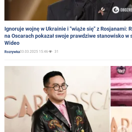
Ignoruje wojnę w Ukrainie i "wiąże się" z Rosjanami: 
na Oscarach pokazał swoje prawdziwe stanowisko w s
Wideo
03.03.2025 15:46
31
Rozrywka