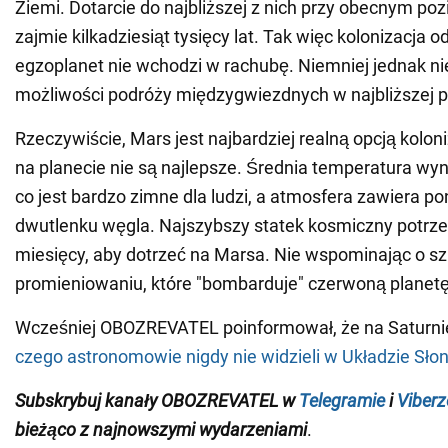
Ziemi. Dotarcie do najbliższej z nich przy obecnym poz
zajmie kilkadziesiąt tysięcy lat. Tak więc kolonizacja o
egzoplanet nie wchodzi w rachubę. Niemniej jednak ni
możliwości podróży międzygwiezdnych w najbliższej pr
Rzeczywiście, Mars jest najbardziej realną opcją koloni
na planecie nie są najlepsze. Średnia temperatura wyno
co jest bardzo zimne dla ludzi, a atmosfera zawiera p
dwutlenku węgla. Najszybszy statek kosmiczny potrze
miesięcy, aby dotrzeć na Marsa. Nie wspominając o s
promieniowaniu, które "bombarduje" czerwoną planetę
Wcześniej OBOZREVATEL poinformował, że na Saturn
czego astronomowie nigdy nie widzieli w Układzie Sł
Subskrybuj kanały OBOZREVATEL
w
Telegramie
i
Viberz
bieżąco z najnowszymi wydarzeniami
.