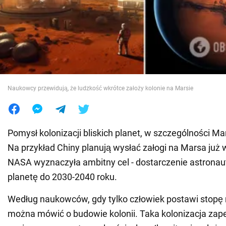
Wojna na Ukrainie
Świat
Jedzenie
Naukowcy przewidują, że ludzkość wkrótce założy kolonie na Marsie
Pomysł kolonizacji bliskich planet, w szczególności Mar
Na przykład Chiny planują wysłać załogi na Marsa już 
NASA wyznaczyła ambitny cel - dostarczenie astrona
planetę do 2030-2040 roku.
Według naukowców, gdy tylko człowiek postawi stopę 
można mówić o budowie kolonii. Taka kolonizacja za