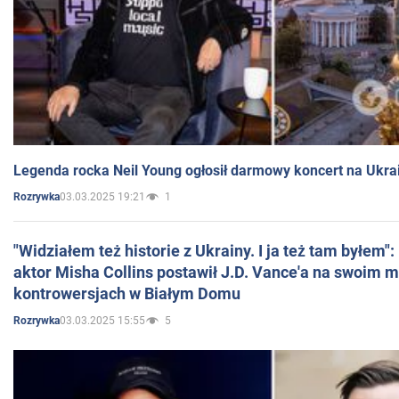
Legenda rocka Neil Young ogłosił darmowy koncert na Ukra
03.03.2025 19:21
1
Rozrywka
"Widziałem też historie z Ukrainy. I ja też tam byłem"
aktor Misha Collins postawił J.D. Vance'a na swoim m
kontrowersjach w Białym Domu
03.03.2025 15:55
5
Rozrywka