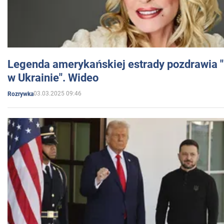
Legenda amerykańskiej estrady pozdrawia "br
w Ukrainie". Wideo
03.03.2025 09:46
Rozrywka