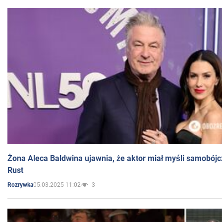
Żona Aleca Baldwina ujawnia, że aktor miał myśli samobójc
Rust
05.03.2025 11:02
3
Rozrywka