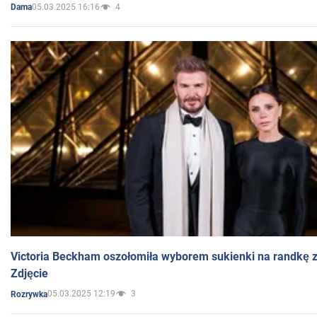
05.03.2025 16:16
4
Dama
Victoria Beckham oszołomiła wyborem sukienki na randkę
Zdjęcie
05.03.2025 12:19
3
Rozrywka