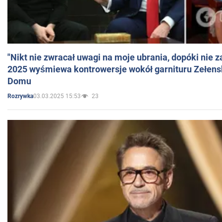
"Nikt nie zwracał uwagi na moje ubrania, dopóki nie z
2025 wyśmiewa kontrowersje wokół garnituru Zełens
Domu
03.03.2025 15:53
23
Rozrywka