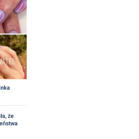
inka
ła, że
żeństwa