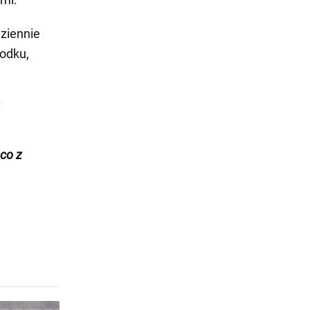
ziennie
rodku,
ć
ąco z