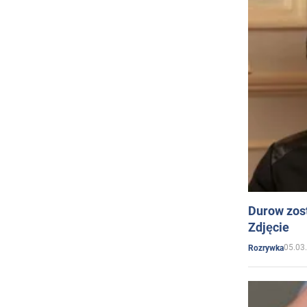
Durow zost
Zdjęcie
05.03
Rozrywka