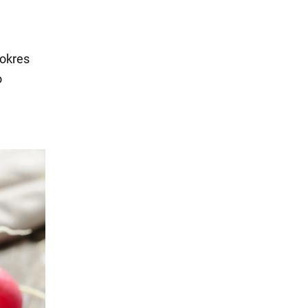
 okres
o