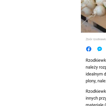
Jedzeni
Zbiór rzodkiewk
Rzodkiewka
należy ro
idealnym d
plony, nal
Rzodkiewki
innych prz
materiale