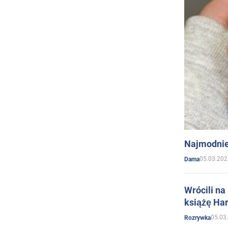
Najmodnie
05.03.202
Dama
Wrócili na
książę Har
05.03
Rozrywka