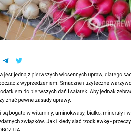
e
i
 jest jedną z pierwszych wiosennych upraw, dlatego sa
zpocząć z wyprzedzeniem. Smaczne i użyteczne warzywo
odatkiem do pierwszych dań i sałatek. Aby jednak zebrać
eży znać pewne zasady uprawy.
 są bogate w witaminy, aminokwasy, białko, minerały i w
ydatnych związków. Jak i kiedy siać rzodkiewkę - przeczy
 OBOZ.UA.