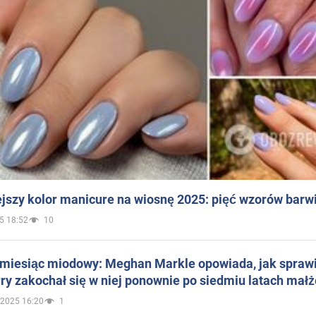
jszy kolor manicure na wiosnę 2025: pięć wzorów barw
5 18:52
10
 miesiąc miodowy: Meghan Markle opowiada, jak sprawi
ry zakochał się w niej ponownie po siedmiu latach mał
.2025 16:20
1