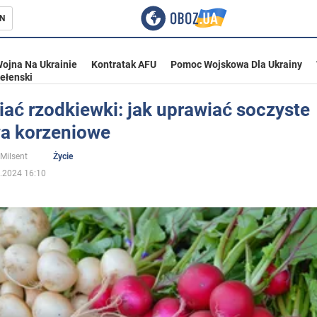
N
ojna Na Ukrainie
Kontratak AFU
Pomoc Wojskowa Dla Ukrainy
ełenski
iać rzodkiewki: jak uprawiać soczyste
a korzeniowe
ka
 Milsent
Życie
.2024 16:10
eństwo
a Ukrainie