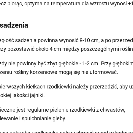
ecz biorąc, optymalna temperatura dla wzrostu wynosi +
sadzenia
egłość sadzenia powinna wynosić 8-10 cm, a po przerze
eży pozostawić około 4 cm między poszczególnymi rośli
zdy nie powinny być zbyt głębokie - 1-2 cm. Przy głęboki
zeniu rośliny korzeniowe mogą się nie uformować.
pierwszych kiełkach rzodkiewki należy przerzedzić, aby 
kiej jakości jajniki.
ieczne jest regularne pielenie rzodkiewki z chwastów,
lewanie i spulchnianie gleby.
azie potrzeby rzodkiewkę należy chronić przed szkodnik