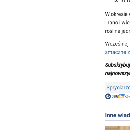
W okresie 
- rano i w
roślina jed
Wcześniej
smaczne z
Subskrybu
najnowszy
Spryciarz
/
Ży
Inne wia