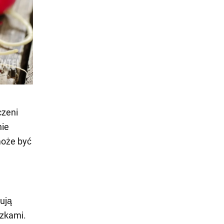
czeni
nie
może być
ują
ozkami.