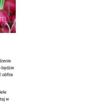
dzenie
 będzie
 obfite
iele
taj w