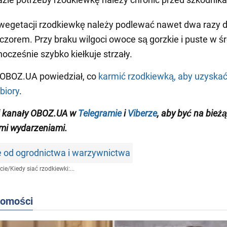
wegetacji rzodkiewkę należy podlewać nawet dwa razy d
ieczorem. Przy braku wilgoci owoce są gorzkie i puste w ś
nocześnie szybko kiełkuje strzały.
 OBOZ.UA powiedział, co
karmić rzodkiewką, aby uzyska
biory
.
j kanały OBOZ.UA w
Telegramie
i
Viberze
, aby być na bież
mi wydarzeniami
.
e od ogrodnictwa i warzywnictwa
cie
/
Kiedy siać rzodkiewki:...
domości