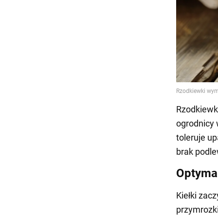
Rzodkiewka
ogrodnicy 
toleruje u
brak podle
Optymal
Kiełki zac
przymrozki