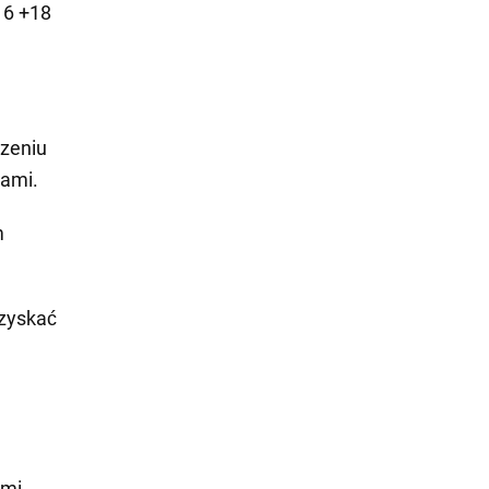
16 +18
dzeniu
nami.
m
uzyskać
ami.