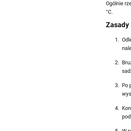
Ogólnie rz
°C.
Zasady 
Odl
nal
Bru
sad
Po 
wyso
Kon
pod
W r