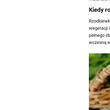
Kiedy r
Rzodkiewkę
wegetacji 
pełnego zb
wczesną w