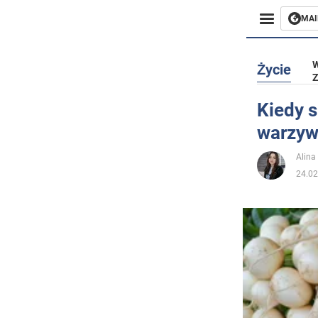
MAI
Biznes
W
Życie
Z
Sport
Kiedy s
warzyw
Rozryw
Alina
Życie
24.02
Polityka
Społecz
Wojna n
Świat