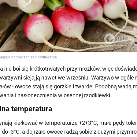
 nie boi się krótkotrwałych przymrozków, więc doświad
warzywni sieją ją nawet we wrześniu. Warzywo w ogóle 
pałów - owoce stają się gorzkie i twarde. Podobną wadą 
wania i nasłonecznienia wiosennej rzodkiewki.
na temperatura
zynają kiełkować w temperaturze +2+3°C, małe pędy toler
 do -3°C, a dojrzałe owoce radzą sobie z dużymi przymr