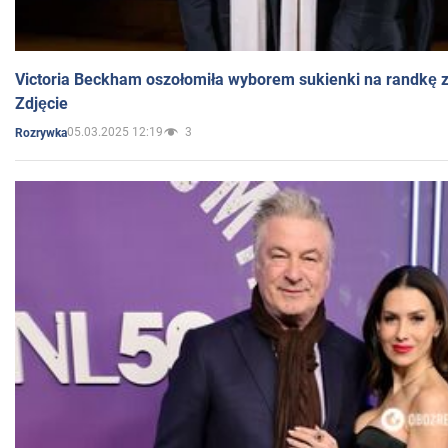
Victoria Beckham oszołomiła wyborem sukienki na randkę
Zdjęcie
05.03.2025 12:19
3
Rozrywka