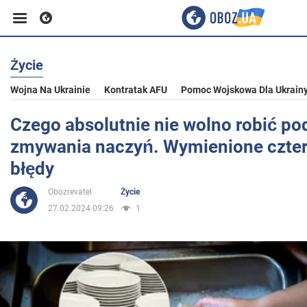
Życie
Biznes
Wojna Na Ukrainie
Kontratak AFU
Pomoc Wojskowa Dla Ukrain
Sport
Czego absolutnie nie wolno robić po
zmywania naczyń. Wymienione czte
Rozrywka
błędy
Obozrevatel
Życie
Życie
27.02.2024 09:26
1
Polityka
Społeczeństwo