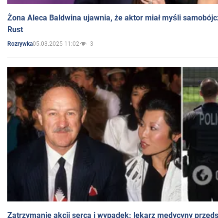
Żona Aleca Baldwina ujawnia, że aktor miał myśli samobójc
Rust
05.03.2025 11:02
3
Rozrywka
Zatrzymanie akcji serca i wypadek: lekarz medycyny przedst