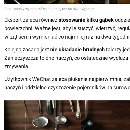
Ekspert zaleca również
stosowanie kilku gąbek
oddzie
powierzchni. Ważne jest, aby je suszyć, wietrzyć, regu
wrzątkiem i wymieniać co najmniej raz na dwa tygodni
Kolejną zasadą jest
nie układanie brudnych
talerzy je
Zanieczyszcza to dno naczyń, co ostatecznie wydłuża 
zmywania.
Użytkownik WeChat zaleca płukanie najpierw mniej z
naczyń i oddzielne czyszczenie pojemników na surow