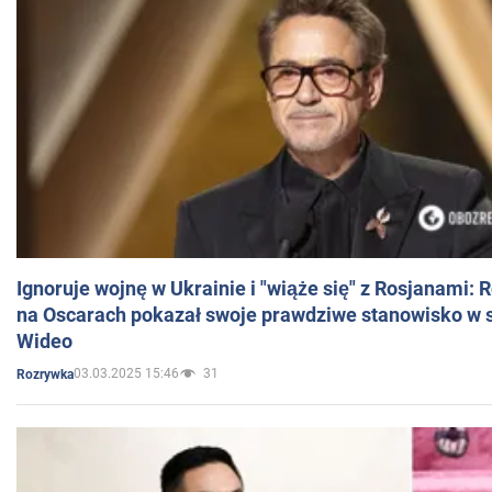
Ignoruje wojnę w Ukrainie i "wiąże się" z Rosjanami: 
na Oscarach pokazał swoje prawdziwe stanowisko w s
Wideo
03.03.2025 15:46
31
Rozrywka