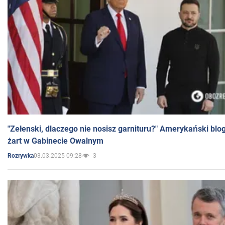
"Zełenski, dlaczego nie nosisz garnituru?" Amerykański blo
żart w Gabinecie Owalnym
03.03.2025 09:28
3
Rozrywka