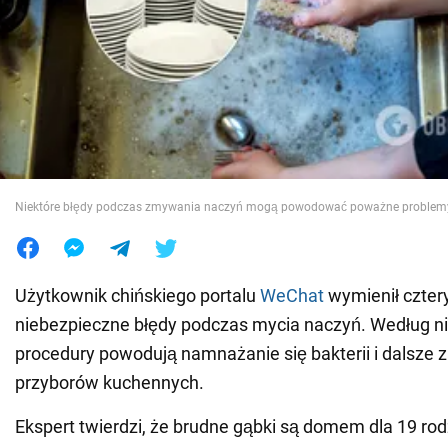
Wojna na Ukrainie
Świat
Jedzenie
Niektóre błędy podczas zmywania naczyń mogą powodować poważne problemy
Użytkownik chińskiego portalu
WeChat
wymienił czter
niebezpieczne błędy podczas mycia naczyń. Według ni
procedury powodują namnażanie się bakterii i dalsze 
przyborów kuchennych.
Ekspert twierdzi, że brudne gąbki są domem dla 19 r