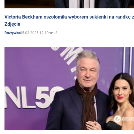
Victoria Beckham oszołomiła wyborem sukienki na randkę
Zdjęcie
05.03.2025 12:19
3
Rozrywka