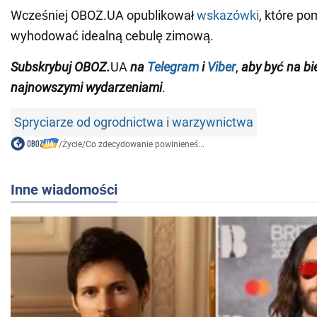
Wcześniej OBOZ.UA opublikował
wskazówki
, które po
wyhodować idealną cebulę zimową.
Subskrybuj
OBOZ
.
UA
na
Telegram
i
Viber
,
aby być na bi
najnowszymi wydarzeniami
.
Spryciarze od ogrodnictwa i warzywnictwa
/
Życie
/
Co zdecydowanie powinieneś...
Inne wiadomości