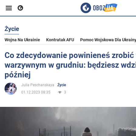
Życie
Biznes
Wojna Na Ukrainie
Kontratak AFU
Pomoc Wojskowa Dla Ukrain
Sport
Co zdecydowanie powinieneś zrobić 
warzywnym w grudniu: będziesz wdz
Rozrywka
później
Julia Peschanskaya
Życie
Życie
01.12.2023 08:35
3
Polityka
Społeczeństwo