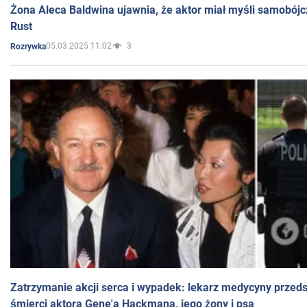
Żona Aleca Baldwina ujawnia, że aktor miał myśli samobójc
Rust
05.03.2025 11:02
3
Rozrywka
Zatrzymanie akcji serca i wypadek: lekarz medycyny przedst
śmierci aktora Gene'a Hackmana, jego żony i psa