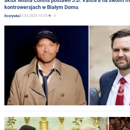
aktor Misha Collins postawił J.D. Vance'a na swoim m
kontrowersjach w Białym Domu
03.03.2025 15:55
5
Rozrywka