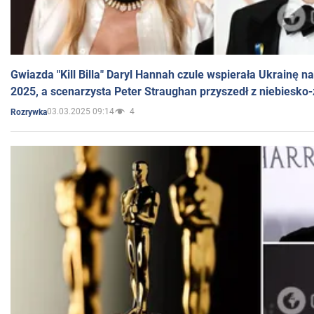
Gwiazda "Kill Billa" Daryl Hannah czule wspierała Ukrainę 
2025, a scenarzysta Peter Straughan przyszedł z niebiesko-
03.03.2025 09:14
4
Rozrywka