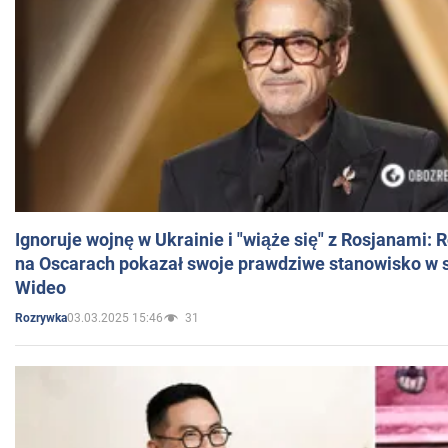
Ignoruje wojnę w Ukrainie i "wiąże się" z Rosjanami: 
na Oscarach pokazał swoje prawdziwe stanowisko w s
Wideo
03.03.2025 15:46
31
Rozrywka