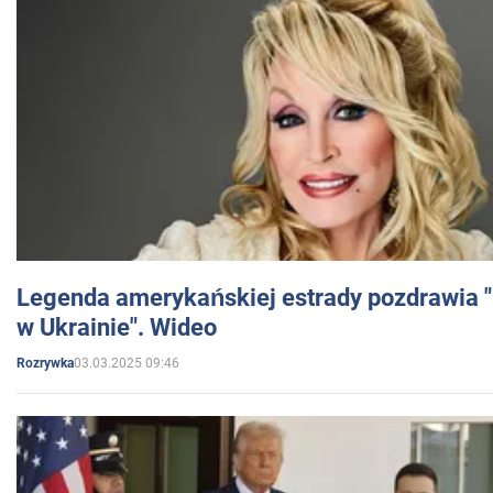
Legenda amerykańskiej estrady pozdrawia "br
w Ukrainie". Wideo
03.03.2025 09:46
Rozrywka