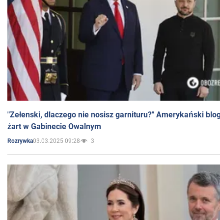
"Zełenski, dlaczego nie nosisz garnituru?" Amerykański blo
żart w Gabinecie Owalnym
03.03.2025 09:28
3
Rozrywka