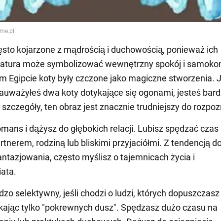
ęsto kojarzone z mądrością i duchowością, ponieważ ich
natura może symbolizować wewnętrzny spokój i samokon
m Egipcie koty były czczone jako magiczne stworzenia. J
auważyłeś dwa koty dotykające się ogonami, jesteś bar
szczegóły, ten obraz jest znacznie trudniejszy do rozpoz
mans i dążysz do głębokich relacji. Lubisz spędzać czas 
artnerem, rodziną lub bliskimi przyjaciółmi. Z tendencją d
 fantazjowania, często myślisz o tajemnicach życia i
ata.
dzo selektywny, jeśli chodzi o ludzi, których dopuszczasz 
ukając tylko "pokrewnych dusz". Spędzasz dużo czasu na