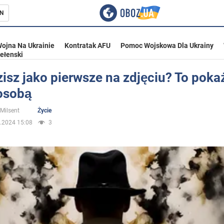
N
ojna Na Ukrainie
Kontratak AFU
Pomoc Wojskowa Dla Ukrainy
ełenski
isz jako pierwsze na zdjęciu? To pokaż
 osobą
ka
 Milsent
Życie
.2024 15:08
3
eństwo
a Ukrainie