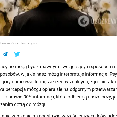
e
obrazku. Obraz ilustracyjny
stracyjne mogą być zabawnym i wciągającym sposobem n
posobów, w jakie nasz mózg interpretuje informacje. Ps
egory opracował teorię założeń wizualnych, zgodnie z kt
a percepcja mózgu opiera się na odgórnym przetwarza
i, a prawie 90% informacji, które odbierają nasze oczy, je
 zanim dotrą do mózgu.
muje założenia na podstawie wcześniejszych doświadcz