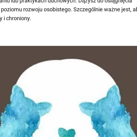
niu lub praktykach duchowych. Dążysz do osiągnięcia
poziomu rozwoju osobistego. Szczególnie ważne jest, a
y i chroniony.