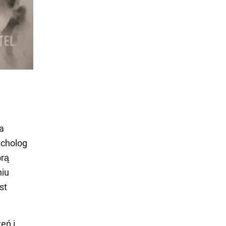
a
ycholog
órą
niu
st
eń i