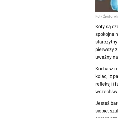
Koty są cz
spokojna 
starożytny
pierwszy z
uważny na 
Kochasz ro
kolacji z p
refleksji i
wszechświ
Jesteś bar
siebie, sz