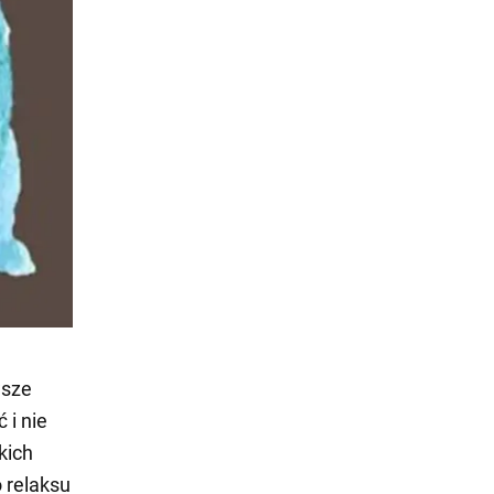
wsze
 i nie
kich
o relaksu