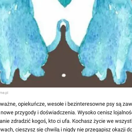
dważne, opiekuńcze, wesołe i bezinteresowne psy są za
nowe przygody i doświadczenia. Wysoko cenisz lojalność
tanie zdradzić kogoś, kto ci ufa. Kochasz życie we wszyst
wach, cieszysz się chwilą i nigdy nie przegapisz okazji d