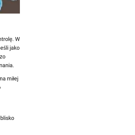
trolę. W
eśli jako
dzo
nania.
na miłej
o
blisko