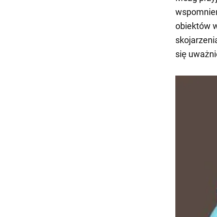
wspomnień
obiektów 
skojarzen
się uważni