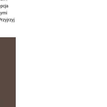
pcja
mymi
rzyjrzyj