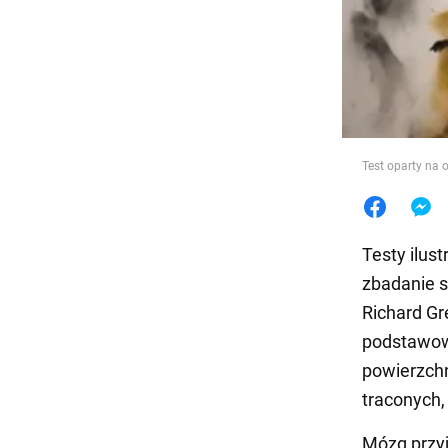
Jedzeni
Test oparty na 
Testy ilu
zbadanie s
Richard Gr
podstawow
powierzchn
traconych,
Mózg przyj