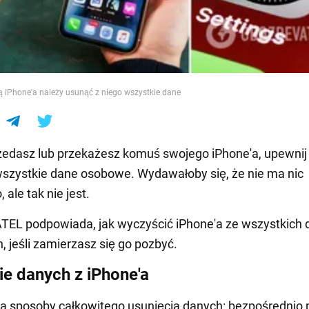
e
 iPhone'a należy usunąć z niego wszystkie dane
edasz lub przekażesz komuś swojego iPhone'a, upewnij 
szystkie dane osobowe. Wydawałoby się, że nie ma nic
 ale tak nie jest.
EL podpowiada, jak wyczyścić iPhone'a ze wszystkich 
 jeśli zamierzasz się go pozbyć.
e danych z iPhone'a
wa sposoby całkowitego usunięcia danych: bezpośrednio 