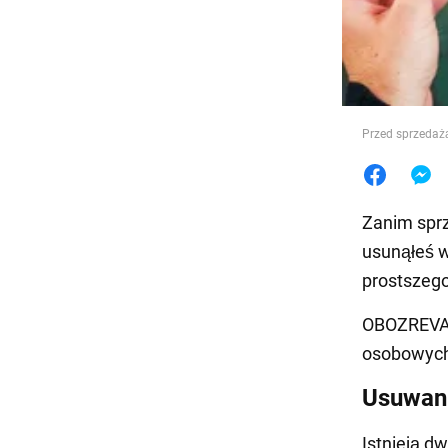
Jedzeni
Przed sprzedażą
Zanim sprz
usunąłeś w
prostszego,
OBOZREVAT
osobowych,
Usuwani
Istnieją d