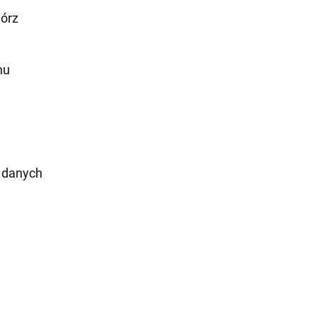
wórz
nu
 danych