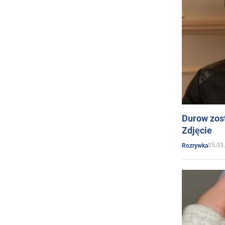
Durow zost
Zdjęcie
05.03
Rozrywka