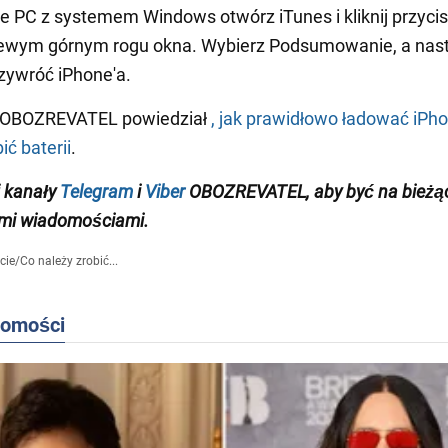
 PC z systemem Windows otwórz iTunes i kliknij przyci
lewym górnym rogu okna. Wybierz Podsumowanie, a nas
zywróć iPhone'a.
 OBOZREVATEL powiedział
, jak prawidłowo ładować iPho
ić baterii
.
 kanały
Telegram
i
Viber
OBOZREVATEL, aby być na bieżą
mi wiadomościami.
cie
/
Co należy zrobić...
domości