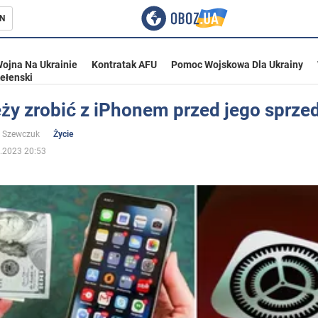
N
ojna Na Ukrainie
Kontratak AFU
Pomoc Wojskowa Dla Ukrainy
ełenski
eży zrobić z iPhonem przed jego sprze
ka
a Szewczuk
Życie
.2023 20:53
eństwo
a Ukrainie