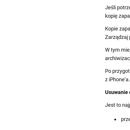
Jeśli potr
kopię zapa
Kopie zap
Zarządzaj 
W tym miej
archiwizac
Po przygo
z iPhone'a.
Usuwanie 
Jest to na
prz