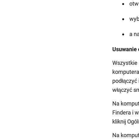
otw
wyb
a n
Usuwanie 
Wszystkie
komputera
podłączyć 
włączyć sm
Na komput
Findera i 
kliknij Ogó
Na komput