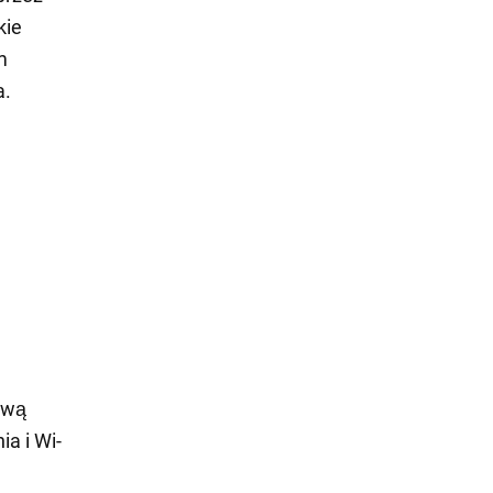
kie
m
a.
ową
ia i Wi-