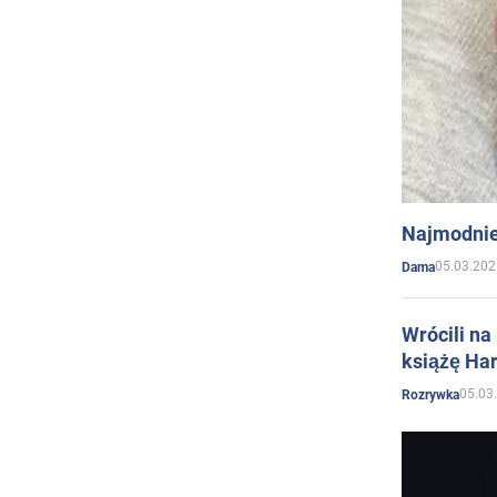
Najmodnie
05.03.202
Dama
Wrócili na
książę Har
05.03
Rozrywka