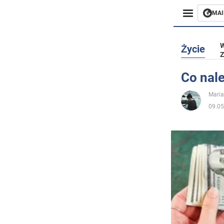
MAI
Biznes
W
Życie
Z
Sport
Co nal
Rozryw
Mari
09.05
Życie
Polityka
Społecz
Wojna n
Świat