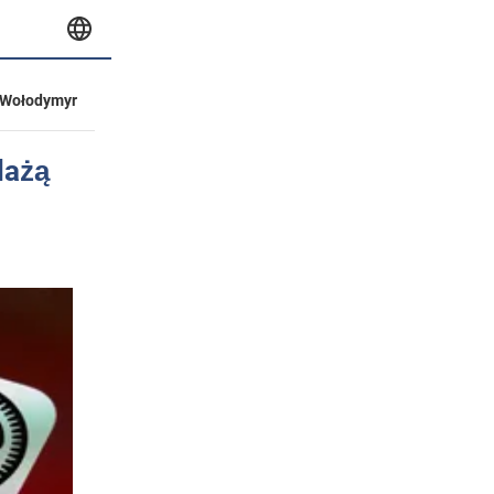
Wołodymyr
dażą