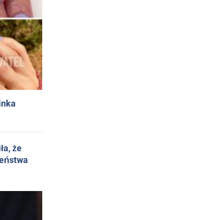
inka
ła, że
żeństwa