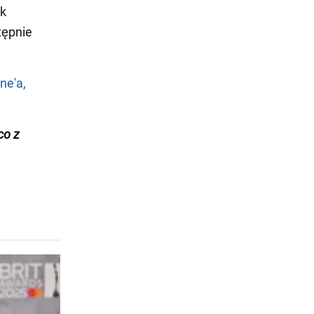
sk
tępnie
ne'a,
co z