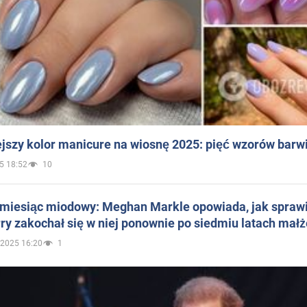
jszy kolor manicure na wiosnę 2025: pięć wzorów barw
5 18:52
10
 miesiąc miodowy: Meghan Markle opowiada, jak sprawi
ry zakochał się w niej ponownie po siedmiu latach mał
.2025 16:20
1