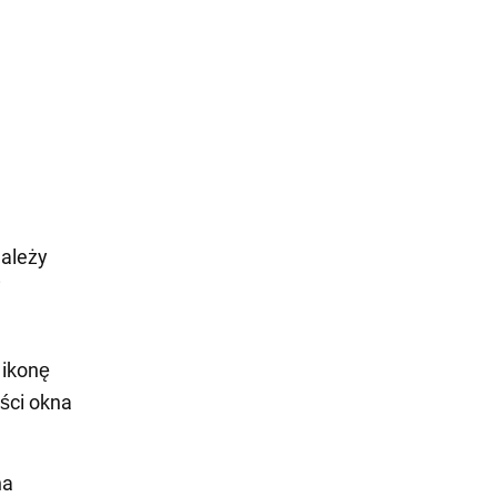
ależy
i
 ikonę
ści okna
na