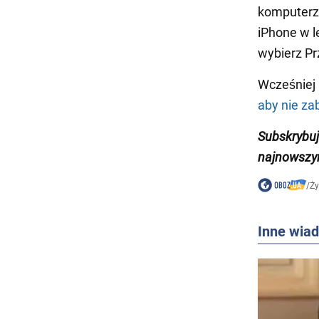
komputerze
iPhone w 
wybierz Pr
Wcześniej
aby nie zab
Subskrybuj
najnowszy
/
Ży
Inne wia