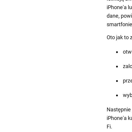
iPhone'a l
dane, powi
smartfonie
Oto jak to 
otw
zal
prz
wyb
Następnie 
iPhone'a k
Fi.