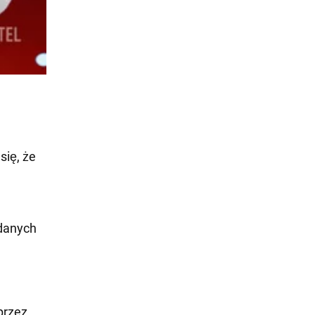
się, że
danych
przez