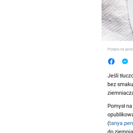
Jedzeni
Przepis na gnoc
Jeśli tłuc
bez smaku.
ziemniacz
Pomysł na
opublikow
(
tanya.per
do ziemniak