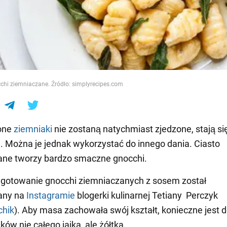
e
chi ziemniaczane. Źródło: simplyrecipes.com
zone
ziemniaki
nie zostaną natychmiast zjedzone, stają si
 Można je jednak wykorzystać do innego dania. Ciasto
ane tworzy bardzo smaczne gnocchi.
 gotowanie gnocchi ziemniaczanych z sosem został
any na
Instagramie
blogerki kulinarnej Tetiany Perczyk
chik
). Aby masa zachowała swój kształt, konieczne jest 
ów nie całego jajka, ale żółtka.