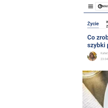
MAI
Biznes
W
Życie
Z
Sport
Co zrob
szybki 
Rozryw
Kater
Życie
23.04
Polityka
Społecz
Wojna n
Świat