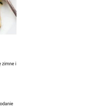
ę zimne i
dodanie