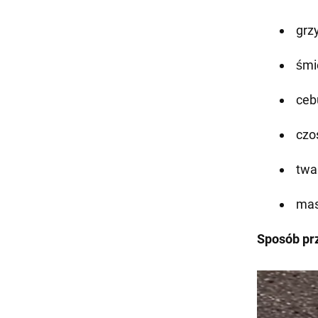
grzy
śmi
cebu
czo
twar
mas
Sposób pr