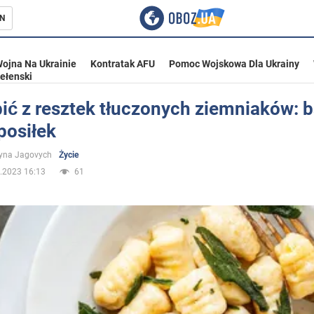
N
ojna Na Ukrainie
Kontratak AFU
Pomoc Wojskowa Dla Ukrainy
ełenski
ić z resztek tłuczonych ziemniaków: 
posiłek
ka
yna Jagovych
Życie
.2023 16:13
61
eństwo
a Ukrainie