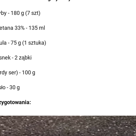
by - 180 g (7 szt)
etana 33% - 135 ml
la - 75 g (1 sztuka)
snek - 2 ząbki
dy ser) - 100 g
ło - 30 g
zygotowania: