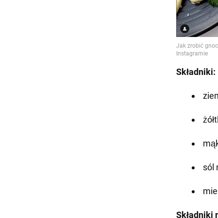
Składniki:
ziem
żółt
mąk
sól
mie
Składniki