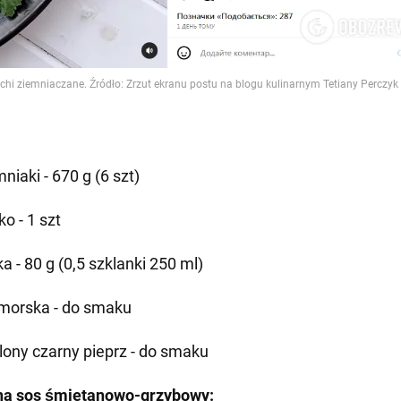
niaki - 670 g (6 szt)
ko - 1 szt
a - 80 g (0,5 szklanki 250 ml)
 morska - do smaku
lony czarny pieprz - do smaku
 na sos śmietanowo-grzybowy: