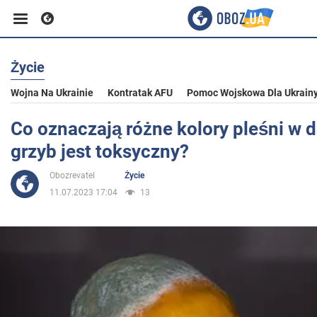
Życie
Biznes
Wojna Na Ukrainie
Kontratak AFU
Pomoc Wojskowa Dla Ukrain
Sport
Co oznaczają różne kolory pleśni w 
grzyb jest toksyczny?
Rozrywka
Obozrevatel
Życie
11.07.2023 17:04
13
Życie
Polityka
Społeczeństwo