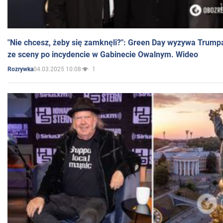
"Nie chcesz, żeby się zamknęli?": Green Day wyzywa Trump
ze sceny po incydencie w Gabinecie Owalnym. Wideo
04.03.2025 10:08
1
Rozrywka