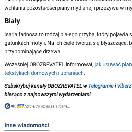
wchłania pozostałości piany mydlanej i przeżywa w my
Biały
Isaria farinosa to rodzaj białego grzyba, który pojawia 
gatunkach motyli. Na ich ciele tworzą się błyszczące, b
przypominające drzewa.
Wcześniej OBOZREVATEL informował,
jak usuwać plam
tekstyliach domowych i ubraniach
.
Subskrybuj
kanały
OBOZREVATEL
w
Telegramie
i
Viberz
bieżąco z
najnowszymi wydarzeniami
.
/
Życie
/
Co oznaczają różne...
Inne wiadomości