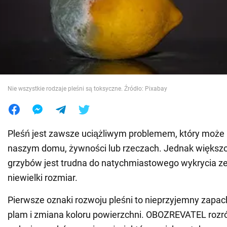
Wojna na Ukrainie
Świat
Jedzenie
Nie wszystkie rodzaje pleśni są toksyczne. Źródło: Pixabay
Pleśń jest zawsze uciążliwym problemem, który może 
naszym domu, żywności lub rzeczach. Jednak większoś
grzybów jest trudna do natychmiastowego wykrycia ze
niewielki rozmiar.
Pierwsze oznaki rozwoju pleśni to nieprzyjemny zapach
plam i zmiana koloru powierzchni. OBOZREVATEL rozróż