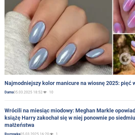
Najmodniejszy kolor manicure na wiosnę 2025: pięć
05.03.2025 18:52
10
Dama
Wrócili na miesiąc miodowy: Meghan Markle opowiada
książę Harry zakochał się w niej ponownie po siedmiu
małżeństwa
05.03.2025 16:20
1
Rozrywka