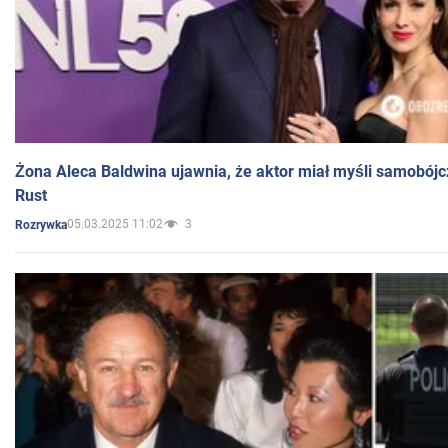
Żona Aleca Baldwina ujawnia, że aktor miał myśli samobójc
Rust
05.03.2025 11:02
3
Rozrywka