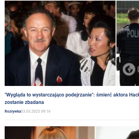
"Wygląda to wystarczająco podejrzanie": śmierć aktora Hac
zostanie zbadana
03.03.2025 09:16
Rozrywka