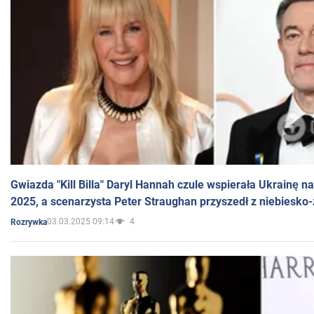
Gwiazda "Kill Billa" Daryl Hannah czule wspierała Ukrainę 
2025, a scenarzysta Peter Straughan przyszedł z niebiesko-
03.03.2025 09:14
4
Rozrywka