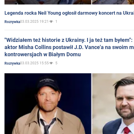
Legenda rocka Neil Young ogłosił darmowy koncert na Ukra
03.03.2025 19:21
1
Rozrywka
"Widziałem też historie z Ukrainy. I ja też tam byłem"
aktor Misha Collins postawił J.D. Vance'a na swoim m
kontrowersjach w Białym Domu
03.03.2025 15:55
5
Rozrywka