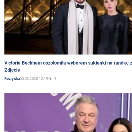
Victoria Beckham oszołomiła wyborem sukienki na randkę
Zdjęcie
05.03.2025 12:19
3
Rozrywka