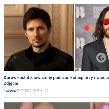
Durow został zauważony podczas kolacji przy świeca
Zdjęcie
05.03.2025 19:45
36
Rozrywka