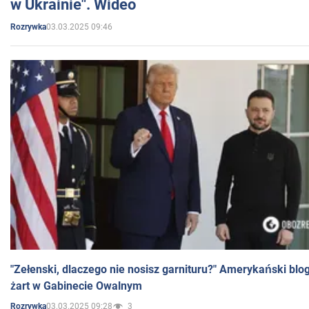
w Ukrainie". Wideo
03.03.2025 09:46
Rozrywka
"Zełenski, dlaczego nie nosisz garnituru?" Amerykański blo
żart w Gabinecie Owalnym
03.03.2025 09:28
3
Rozrywka