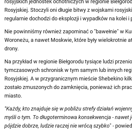
rosyjskich jednostek ochotniczych w regionie Biełgorod
Rosyjskiej. Stoczyli oni długie bitwy z wojskami rosyjsk
regularnie dochodzi do eksplozji i wypadków na kolei i 
Nie powinniśmy również zapominać o "bawełnie" w Ku
Woroneżu, a nawet Moskwie, które były wielokrotnie 
drony.
Na przykład w regionie Biełgorodu tysiące ludzi przenio
tymczasowych schronisk w tym samym lub innych regi
Rosyjskiej. A w przygranicznym mieście Shebekino kilk
zostało zmuszonych do zamknięcia, ponieważ ich prac
miasto.
"Każdy, kto znajduje się w pobliżu strefy działań wojen
myśli o tym. To długoterminowa konsekwencja - nawet j
pójdzie dobrze, ludzie raczej nie wrócą szybko
" - powie