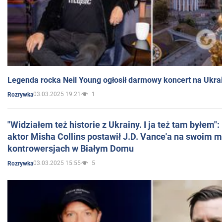
Legenda rocka Neil Young ogłosił darmowy koncert na Ukra
03.03.2025 19:21
1
Rozrywka
"Widziałem też historie z Ukrainy. I ja też tam byłem"
aktor Misha Collins postawił J.D. Vance'a na swoim m
kontrowersjach w Białym Domu
03.03.2025 15:55
5
Rozrywka