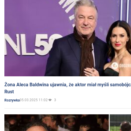
Żona Aleca Baldwina ujawnia, że aktor miał myśli samobójc
Rust
05.03.2025 11:02
3
Rozrywka