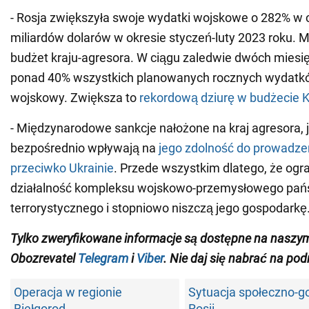
- Rosja zwiększyła swoje wydatki wojskowe o 282% w c
miliardów dolarów w okresie styczeń-luty 2023 roku. 
budżet kraju-agresora. W ciągu zaledwie dwóch miesi
ponad 40% wszystkich planowanych rocznych wydatkó
wojskowy. Zwiększa to
rekordową dziurę w budżecie 
- Międzynarodowe sankcje nałożone na kraj agresora, j
bezpośrednio wpływają na
jego zdolność do prowadze
przeciwko Ukrainie
. Przede wszystkim dlatego, że ogr
działalność kompleksu wojskowo-przemysłowego pań
terrorystycznego i stopniowo niszczą jego gospodarkę
Tylko zweryfikowane informacje są dostępne na naszy
Obozrevatel
Telegram
i
Viber
. Nie daj się nabrać na pod
Operacja w regionie
Sytuacja społeczno-g
Biełgorod
Rosji