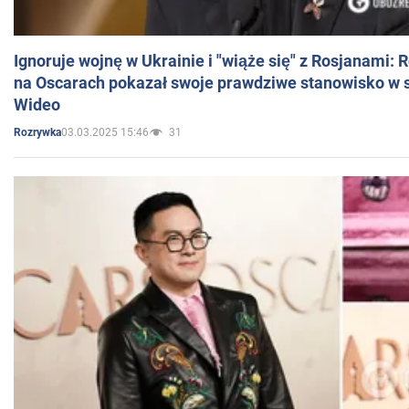
Ignoruje wojnę w Ukrainie i "wiąże się" z Rosjanami: 
na Oscarach pokazał swoje prawdziwe stanowisko w s
Wideo
03.03.2025 15:46
31
Rozrywka