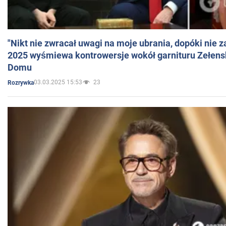
"Nikt nie zwracał uwagi na moje ubrania, dopóki nie z
2025 wyśmiewa kontrowersje wokół garnituru Zełens
Domu
03.03.2025 15:53
23
Rozrywka