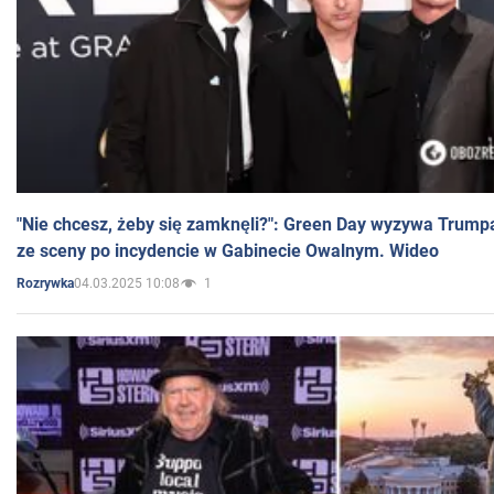
"Nie chcesz, żeby się zamknęli?": Green Day wyzywa Trump
ze sceny po incydencie w Gabinecie Owalnym. Wideo
04.03.2025 10:08
1
Rozrywka