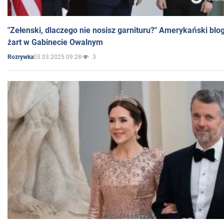
"Zełenski, dlaczego nie nosisz garnituru?" Amerykański blo
żart w Gabinecie Owalnym
03.03.2025 09:28
3
Rozrywka