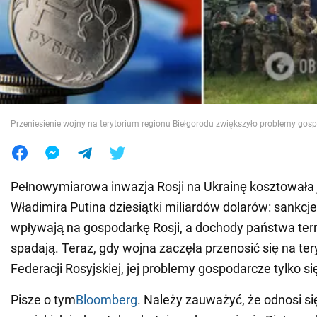
Wojna na Ukrainie
Świat
Jedzenie
Przeniesienie wojny na terytorium regionu Biełgorodu zwiększyło problemy gosp
Pełnowymiarowa inwazja Rosji na Ukrainę kosztowała 
Władimira Putina dziesiątki miliardów dolarów: sankcj
wpływają na gospodarkę Rosji, a dochody państwa ter
spadają. Teraz, gdy wojna zaczęła przenosić się na te
Federacji Rosyjskiej, jej problemy gospodarcze tylko s
Pisze o tym
Bloomberg
. Należy zauważyć, że odnosi się