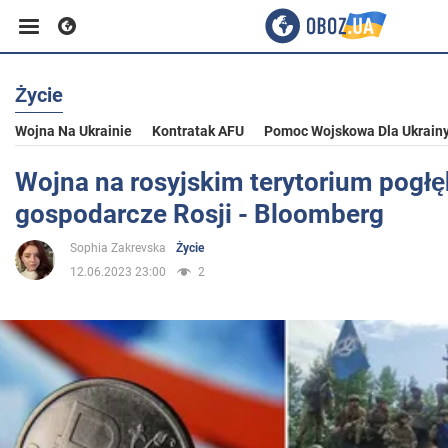
Życie
Biznes
Wojna Na Ukrainie
Kontratak AFU
Pomoc Wojskowa Dla Ukrain
Sport
Wojna na rosyjskim terytorium pogłę
gospodarcze Rosji - Bloomberg
Rozrywka
Sophia Zakrevska
Życie
12.06.2023 23:00
2
Życie
Polityka
Społeczeństwo