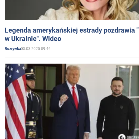
Legenda amerykańskiej estrady pozdrawia "br
w Ukrainie". Wideo
03.03.2025 09:46
Rozrywka