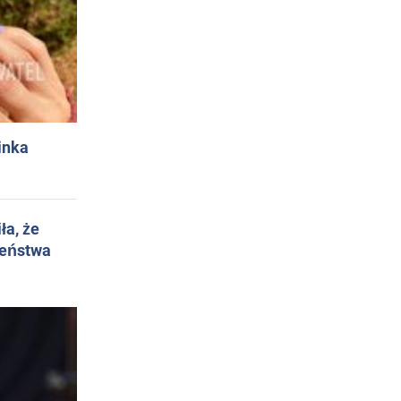
inka
ła, że
żeństwa