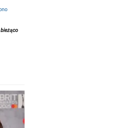
iono
 bieżąco