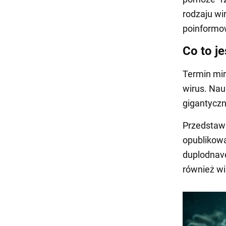
rodzaju wi
poinformo
Co to je
Termin mir
wirus. Nau
gigantyczn
Przedstaw
opublikowa
duplodnave
również wi