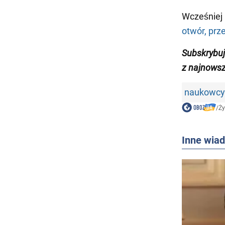
Wcześniej
otwór, prz
Subskrybu
z najnows
naukowcy
/
Ży
Inne wia