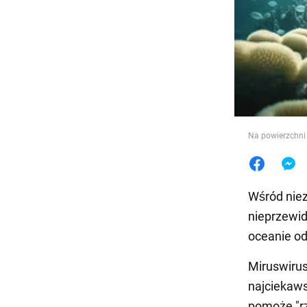
Jedzeni
Na powierzchni
Wśród niez
nieprzewi
oceanie od
Miruswirus
najciekaw
pomoże "rz