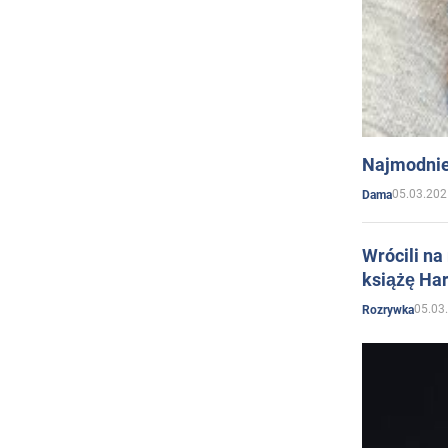
Najmodnie
05.03.202
Dama
Wrócili na
książę Har
05.03
Rozrywka