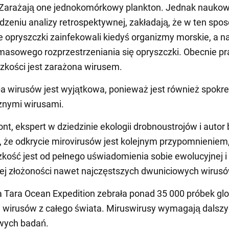
 Zarażają one jednokomórkowy plankton. Jednak naukow
zeniu analizy retrospektywnej, zakładają, że w ten spo
 opryszczki zainfekowali kiedyś organizmy morskie, a n
masowego rozprzestrzeniania się opryszczki. Obecnie p
zkości jest zarażona wirusem.
 wirusów jest wyjątkowa, ponieważ jest również spokr
znymi wirusami.
t, ekspert w dziedzinie ekologii drobnoustrojów i autor 
, że odkrycie mirovirusów jest kolejnym przypomnieniem,
zkość jest od pełnego uświadomienia sobie ewolucyjnej i
ej złożoności nawet najczęstszych dwuniciowych wirus
 Tara Ocean Expedition zebrała ponad 35 000 próbek gl
i wirusów z całego świata. Miruswirusy wymagają dalsz
wych badań.