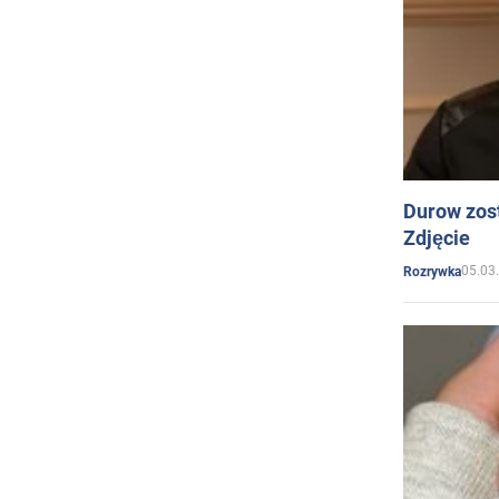
Durow zost
Zdjęcie
05.03
Rozrywka