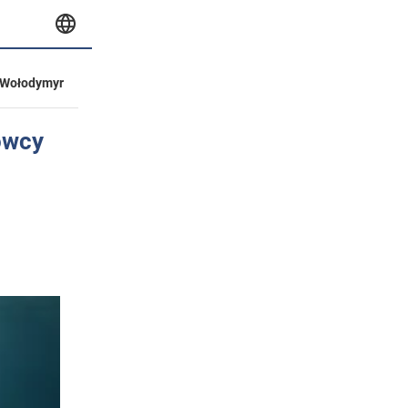
Wołodymyr
owcy