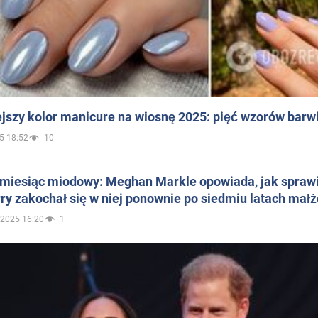
jszy kolor manicure na wiosnę 2025: pięć wzorów barw
5 18:52
10
 miesiąc miodowy: Meghan Markle opowiada, jak sprawi
ry zakochał się w niej ponownie po siedmiu latach mał
.2025 16:20
1