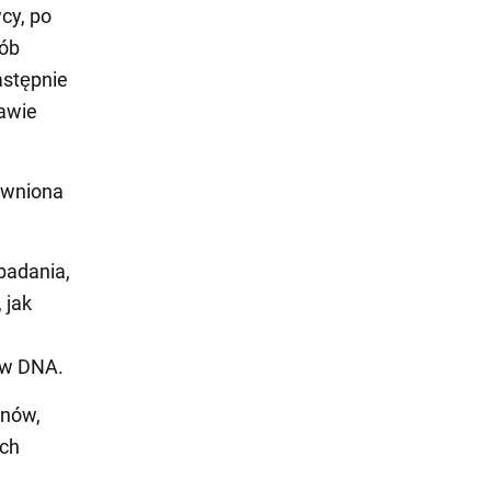
cy, po
sób
astępnie
rawie
ewniona
badania,
 jak
ów DNA.
onów,
ych