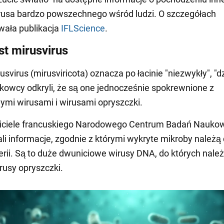
rusa bardzo powszechnego wśród ludzi. O szczegółach
wała publikacja
IFLScience
.
st mirusvirus
usvirus (mirusviricota) oznacza po łacinie "niezwykły", "d
kowcy odkryli, że są one jednocześnie spokrewnione z
ymi wirusami i wirusami opryszczki.
iciele francuskiego Narodowego Centrum Badań Nauko
li informacje, zgodnie z którymi wykryte mikroby należą
rii. Są to duże dwuniciowe wirusy DNA, do których nale
rusy opryszczki.