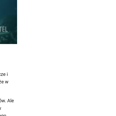
ze i
że w
ów. Ale
w
ego