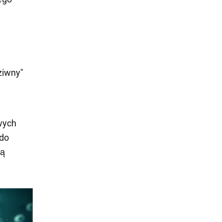
ziwny"
wych
 do
żą