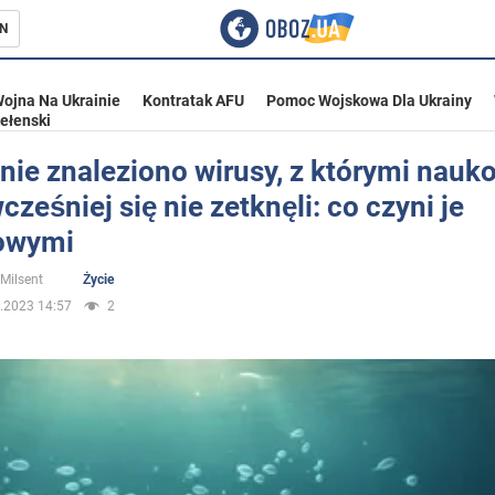
N
ojna Na Ukrainie
Kontratak AFU
Pomoc Wojskowa Dla Ukrainy
ełenski
nie znaleziono wirusy, z którymi nauk
cześniej się nie zetknęli: co czyni je
ka
owymi
 Milsent
Życie
.2023 14:57
2
eństwo
a Ukrainie