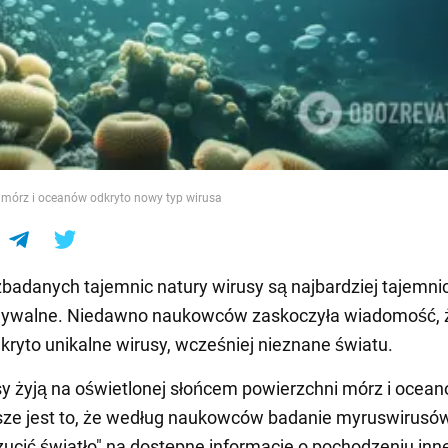
e
 mórz i oceanów odkryto nowy typ wirusa
badanych tajemnic natury wirusy są najbardziej tajemnic
dywalne. Niedawno naukowców zaskoczyła wiadomość, 
kryto unikalne wirusy, wcześniej nieznane światu.
y żyją na oświetlonej słońcem powierzchni mórz i ocean
sze jest to, że według naukowców badanie myruswirusó
ucić światło" na dostępne informacje o pochodzeniu inn