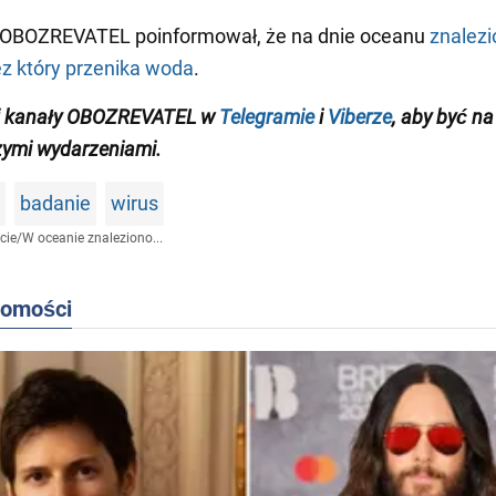
 OBOZREVATEL poinformował, że na dnie oceanu
znalez
ez który przenika woda
.
j kanały OBOZREVATEL w
Telegramie
i
Viberze
, aby być
na
zymi wydarzeniami
.
badanie
wirus
cie
/
W oceanie znaleziono...
domości