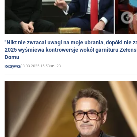
"Nikt nie zwracał uwagi na moje ubrania, dopóki nie z
2025 wyśmiewa kontrowersje wokół garnituru Zełens
Domu
03.03.2025 15:53
23
Rozrywka