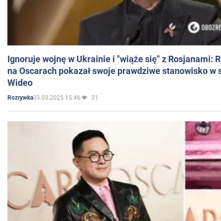
Ignoruje wojnę w Ukrainie i "wiąże się" z Rosjanami: 
na Oscarach pokazał swoje prawdziwe stanowisko w s
Wideo
03.03.2025 15:46
31
Rozrywka