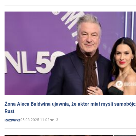
Żona Aleca Baldwina ujawnia, że aktor miał myśli samobójc
Rust
05.03.2025 11:02
3
Rozrywka