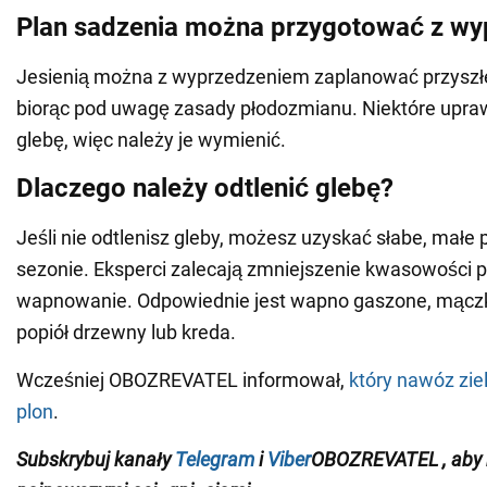
Plan sadzenia można przygotować z w
Jesienią można z wyprzedzeniem zaplanować przyszł
biorąc pod uwagę zasady płodozmianu. Niektóre upra
glebę, więc należy je wymienić.
Dlaczego należy odtlenić glebę?
Jeśli nie odtlenisz gleby, możesz uzyskać słabe, mał
sezonie. Eksperci zalecają zmniejszenie kwasowości 
wapnowanie. Odpowiednie jest wapno gaszone, mącz
popiół drzewny lub kreda.
Wcześniej OBOZREVATEL informował,
który nawóz zie
plon
.
Subskrybuj
kanały
Telegram
i
Viber
OBOZREVATEL
, aby