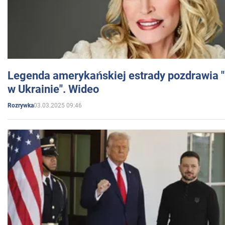
Legenda amerykańskiej estrady pozdrawia "br
w Ukrainie". Wideo
03.03.2025 09:46
Rozrywka