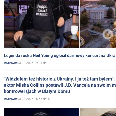
Legenda rocka Neil Young ogłosił darmowy koncert na Ukra
03.03.2025 19:21
1
Rozrywka
"Widziałem też historie z Ukrainy. I ja też tam byłem"
aktor Misha Collins postawił J.D. Vance'a na swoim m
kontrowersjach w Białym Domu
03.03.2025 15:55
5
Rozrywka