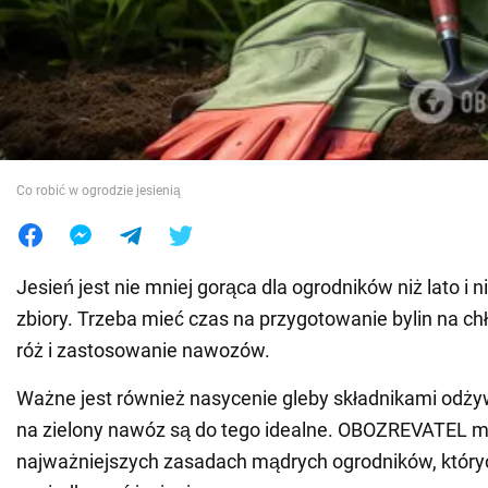
Wojna na Ukrainie
Świat
Jedzenie
Co robić w ogrodzie jesienią
Jesień jest nie mniej gorąca dla ogrodników niż lato i n
zbiory. Trzeba mieć czas na przygotowanie bylin na ch
róż i zastosowanie nawozów.
Ważne jest również nasycenie gleby składnikami odżyw
na zielony nawóz są do tego idealne. OBOZREVATEL m
najważniejszych zasadach mądrych ogrodników, któryc