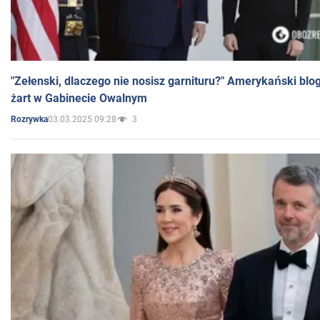
"Zełenski, dlaczego nie nosisz garnituru?" Amerykański blo
żart w Gabinecie Owalnym
03.03.2025 09:28
3
Rozrywka