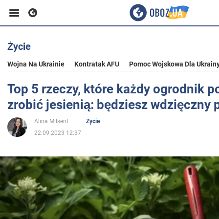
Życie
Biznes
Wojna Na Ukrainie
Kontratak AFU
Pomoc Wojskowa Dla Ukrain
Sport
Top 5 rzeczy, które każdy ogrodnik p
zrobić jesienią: będziesz wdzięczny 
Rozrywka
Alina Milsent
Życie
22.09.2023 12:37
Życie
Polityka
Społeczeństwo