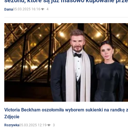
sezonu, które są już masowo kupowane przez
05.03.2025 16:16
4
Dama
Victoria Beckham oszołomiła wyborem sukienki na randkę
Zdjęcie
05.03.2025 12:19
3
Rozrywka