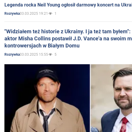
Legenda rocka Neil Young ogłosił darmowy koncert na Ukra
03.03.2025 19:21
1
Rozrywka
"Widziałem też historie z Ukrainy. I ja też tam byłem"
aktor Misha Collins postawił J.D. Vance'a na swoim m
kontrowersjach w Białym Domu
03.03.2025 15:55
5
Rozrywka