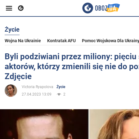
Życie
Biznes
Wojna Na Ukrainie
Kontratak AFU
Pomoc Wojskowa Dla Ukrain
Sport
Byli podziwiani przez miliony: pięciu
aktorów, którzy zmienili się nie do p
Rozrywka
Zdjęcie
Victoria Ryapolova
Życie
Życie
27.04.2023 13:09
2
Polityka
Społeczeństwo