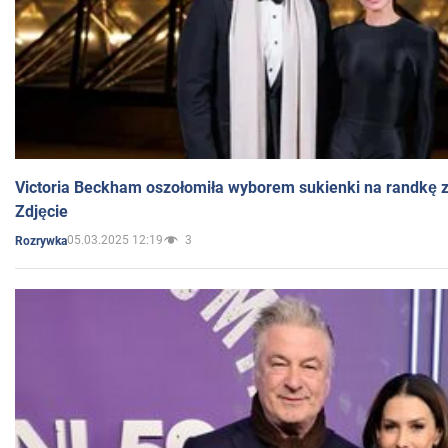
Victoria Beckham oszołomiła wyborem sukienki na randkę
Zdjęcie
05.03.2025 12:19
3
Rozrywka