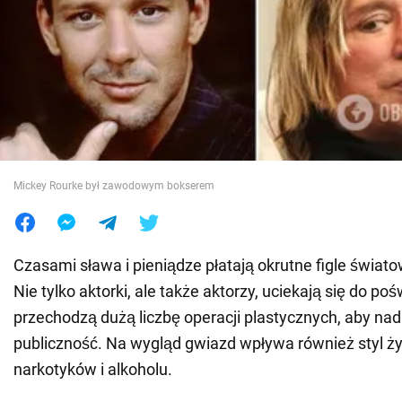
Wojna na Ukrainie
Świat
Jedzenie
Mickey Rourke był zawodowym bokserem
Czasami sława i pieniądze płatają okrutne figle świa
Nie tylko aktorki, ale także aktorzy, uciekają się do poś
przechodzą dużą liczbę operacji plastycznych, aby nad
publiczność. Na wygląd gwiazd wpływa również styl ż
narkotyków i alkoholu.