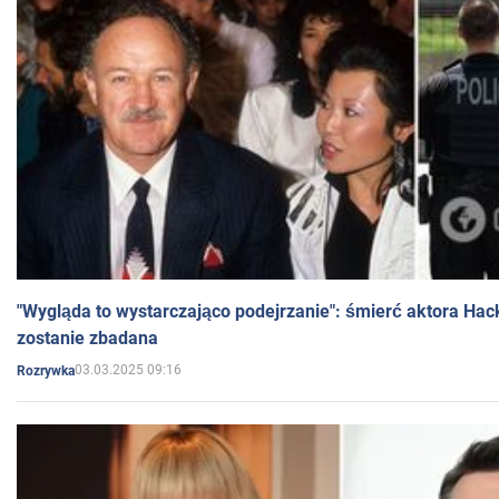
"Wygląda to wystarczająco podejrzanie": śmierć aktora Hac
zostanie zbadana
03.03.2025 09:16
Rozrywka