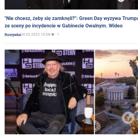
"Nie chcesz, żeby się zamknęli?": Green Day wyzywa Trump
ze sceny po incydencie w Gabinecie Owalnym. Wideo
04.03.2025 10:08
1
Rozrywka