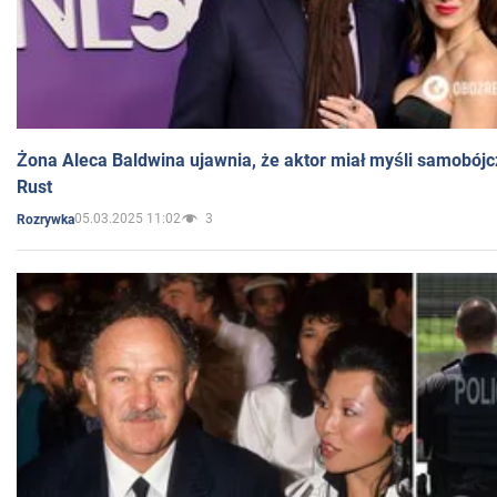
Żona Aleca Baldwina ujawnia, że aktor miał myśli samobójc
Rust
05.03.2025 11:02
3
Rozrywka