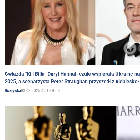
Gwiazda "Kill Billa" Daryl Hannah czule wspierała Ukrainę 
2025, a scenarzysta Peter Straughan przyszedł z niebiesko-
03.03.2025 09:14
4
Rozrywka