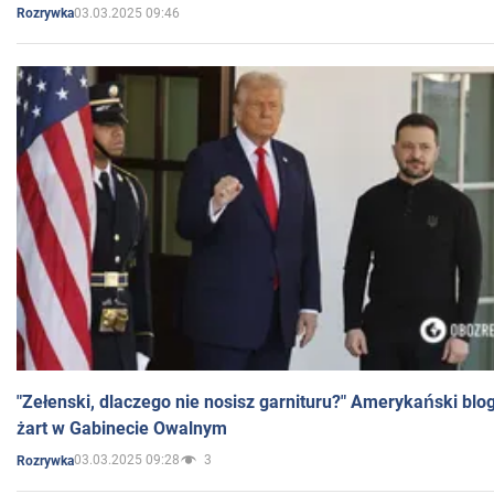
03.03.2025 09:46
Rozrywka
"Zełenski, dlaczego nie nosisz garnituru?" Amerykański blo
żart w Gabinecie Owalnym
03.03.2025 09:28
3
Rozrywka