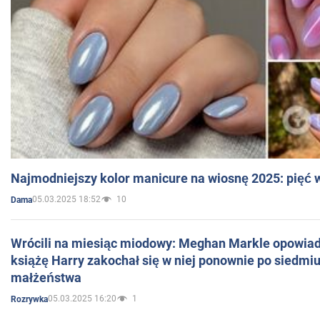
Najmodniejszy kolor manicure na wiosnę 2025: pięć
05.03.2025 18:52
10
Dama
Wrócili na miesiąc miodowy: Meghan Markle opowiada
książę Harry zakochał się w niej ponownie po siedmiu
małżeństwa
05.03.2025 16:20
1
Rozrywka