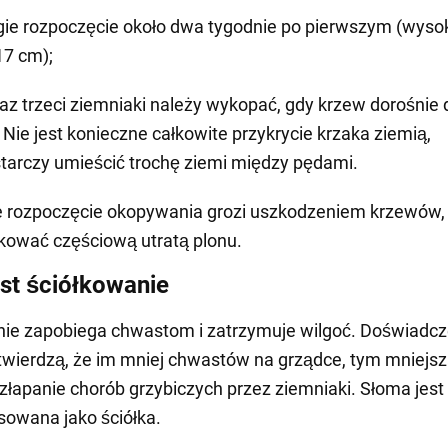
gie rozpoczęcie około dwa tygodnie po pierwszym (wyso
17 cm);
raz trzeci ziemniaki należy wykopać, gdy krzew dorośnie 
 Nie jest konieczne całkowite przykrycie krzaka ziemią,
tarczy umieścić trochę ziemi między pędami.
e rozpoczęcie okopywania grozi uszkodzeniem krzewów,
kować częściową utratą plonu.
st ściółkowanie
ie zapobiega chwastom i zatrzymuje wilgoć. Doświadcz
twierdzą, że im mniej chwastów na grządce, tym mniejs
złapanie chorób grzybiczych przez ziemniaki. Słoma jest
owana jako ściółka.