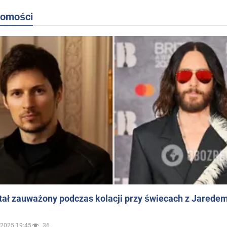
domości
ał zauważony podczas kolacji przy świecach z Jaredem
.2025 19:45
36