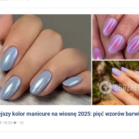
jszy kolor manicure na wiosnę 2025: pięć wzorów barw
5 18:52
10