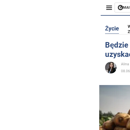
MAI
Biznes
W
Życie
Z
Sport
Będzie
uzyska
Rozryw
Alina
Życie
08.06
Polityka
Społecz
Wojna n
Świat