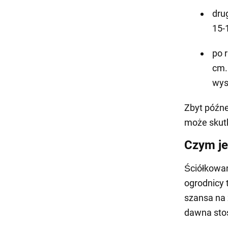
dru
15-
po 
cm.
wys
Zbyt późn
może skut
Czym je
Ściółkowan
ogrodnicy 
szansa na 
dawna stos