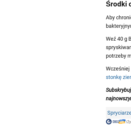
Środki 
Aby chroni
bakteryjn
Weź 40 g B
spryskiwan
potrzeby 
Wcześniej
stonkę zi
Subskrybuj
najnowszy
Spryciarz
/
Ży