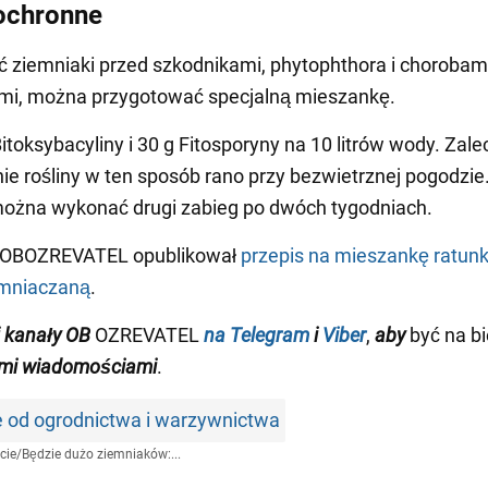
ochronne
ć ziemniaki przed szkodnikami, phytophthora i chorobam
ymi, można przygotować specjalną mieszankę.
itoksybacyliny i 30 g Fitosporyny na 10 litrów wody. Zale
ie rośliny w ten sposób rano przy bezwietrznej pogodzie
można wykonać drugi zabieg po dwóch tygodniach.
 OBOZREVATEL opublikował
przepis na mieszankę ratun
emniaczaną
.
 kanały OB
OZREVATEL
na Telegram
i
Viber
,
aby
być na bi
mi wiadomościami
.
e od ogrodnictwa i warzywnictwa
cie
/
Będzie dużo ziemniaków:...