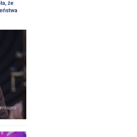
ła, że
żeństwa