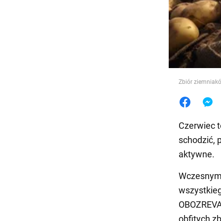
Jedzeni
Zbiór ziemniak
Czerwiec t
schodzić, 
aktywne.
Wczesnym 
wszystkieg
OBOZREVAT
obfitych z