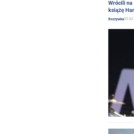
Wrócili na
książę Har
05.03
Rozrywka