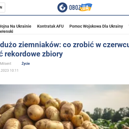
N
ojna Na Ukrainie
Kontratak AFU
Pomoc Wojskowa Dla Ukrainy
ełenski
 dużo ziemniaków: co zrobić w czerwcu
ć rekordowe zbiory
ka
 Milsent
Życie
.2023 10:11
eństwo
a Ukrainie