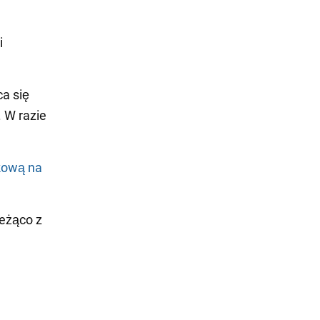
i
ca się
. W razie
kową na
eżąco z