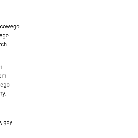
rwcowego
tego
ych
h
iem
nego
ny.
, gdy