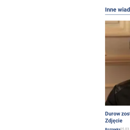
Inne wia
Durow zost
Zdjęcie
05.03
Rozrywka