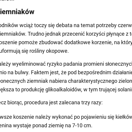
 ziemniaków
odników wciąż toczy się debata na temat potrzeby cze
iemniaków. Trudno jednak przecenić korzyści płynące z 
Koszenie pomoże zbudować dodatkowe korzenie, na któr
uformują się rośliny okopowe.
ależy wyeliminować ryzyko padania promieni słonecznyc
io na bulwy. Faktem jest, że pod bezpośrednim działan
łonecznych ziemniak nabiera charakterystycznego zielo
ększa to produkcję glikoalkaloidów, w tym trującej solani
cz biorąc, procedura jest zalecana trzy razy:
rwsze koszenie należy wykonać po pojawieniu się kiełków
lenina wystaje ponad ziemię na 7-10 cm.