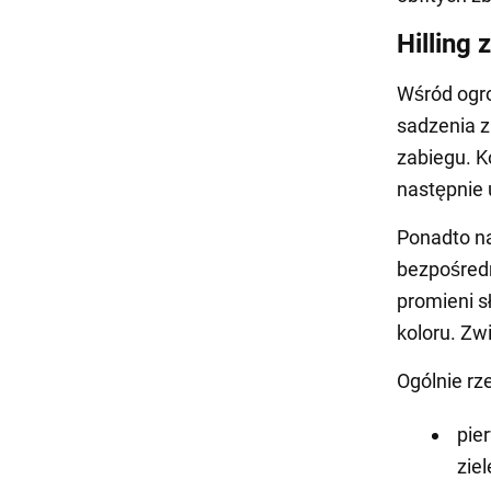
Hilling
Wśród ogr
sadzenia z
zabiegu. 
następnie 
Ponadto n
bezpośredn
promieni s
koloru. Zwi
Ogólnie rze
pie
zie