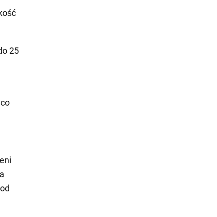
kość
do 25
 co
eni
za
 od