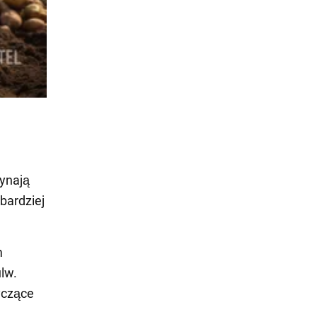
ynają
bardziej
m
lw.
yczące