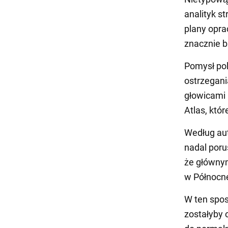
analityk s
plany opra
znacznie b
Pomysł pol
ostrzegani
głowicami 
Atlas, któ
Według aut
nadal poru
że główny
w Północne
W ten spos
zostałyby 