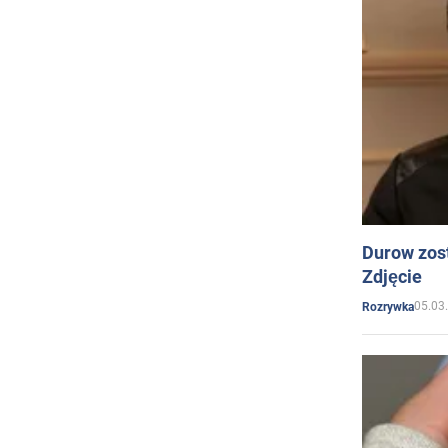
Durow zost
Zdjęcie
05.03
Rozrywka