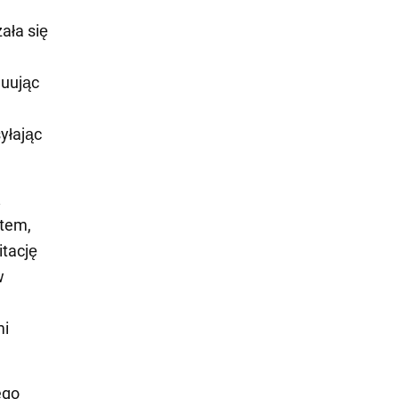
ała się
nuując
yłając
ż
otem,
itację
w
mi
ego