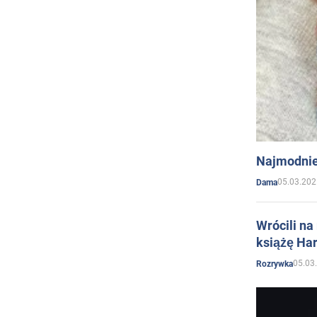
Najmodnie
05.03.202
Dama
Wrócili na
książę Har
05.03
Rozrywka