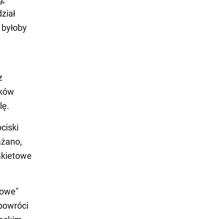
ział
 byłoby
z
ików
lę.
ciski
ażano,
akietowe
towe"
powróci