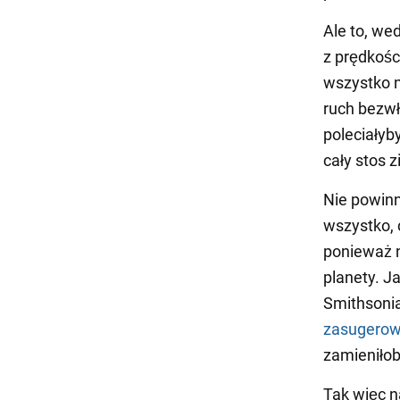
Ale to, we
z prędkoś
wszystko n
ruch bezwł
poleciałyb
cały stos 
Nie powinn
wszystko, 
ponieważ n
planety. J
Smithsoni
zasugerow
zamieniłob
Tak więc n