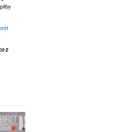
piłby
brót
co z