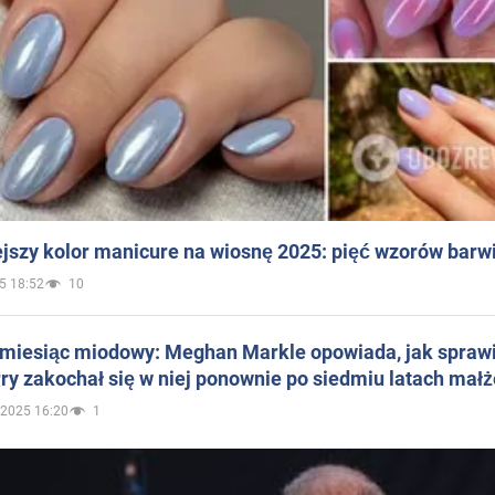
jszy kolor manicure na wiosnę 2025: pięć wzorów barw
5 18:52
10
 miesiąc miodowy: Meghan Markle opowiada, jak sprawi
ry zakochał się w niej ponownie po siedmiu latach mał
.2025 16:20
1