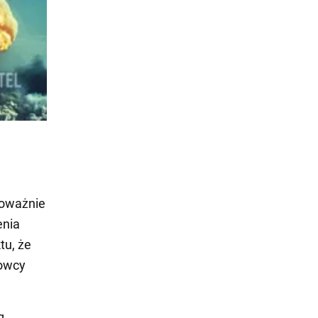
poważnie
enia
tu, że
kowcy
g,