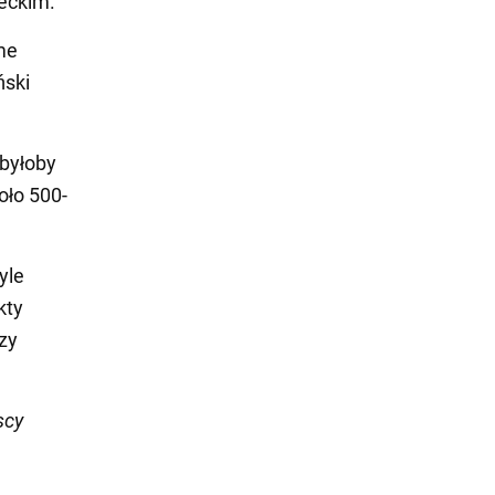
eckim.
me
ński
 byłoby
oło 500-
yle
kty
zy
scy