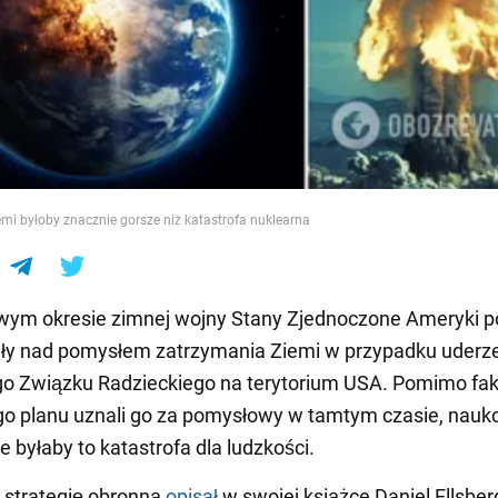
e
mi byłoby znacznie gorsze niż katastrofa nuklearna
wym okresie zimnej wojny Stany Zjednoczone Ameryki 
ły nad pomysłem zatrzymania Ziemi w przypadku uderz
o Związku Radzieckiego na terytorium USA. Pomimo fak
go planu uznali go za pomysłowy w tamtym czasie, nau
e byłaby to katastrofa dla ludzkości.
 strategię obronną
opisał
w swojej książce Daniel Ellsber