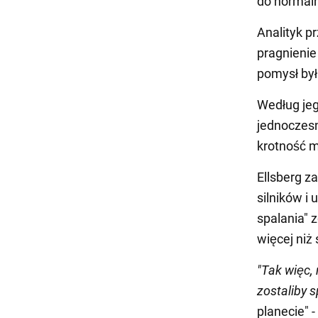
do normaln
Analityk p
pragnienie
pomysł był
Według jeg
jednoczesn
krotność m
Ellsberg z
silników i
spalania" 
więcej niż
"Tak więc, 
zostaliby s
planecie" 