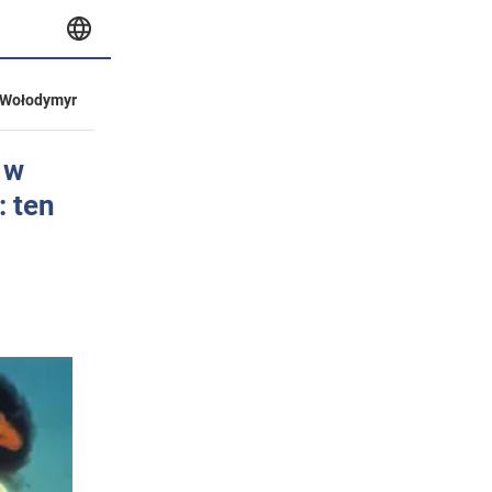
Wołodymyr
 w
: ten