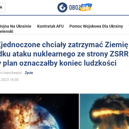
N
ojna Na Ukrainie
Kontratak AFU
Pomoc Wojskowa Dla Ukrainy
ełenski
Zjednoczone chciały zatrzymać Ziemię
dku ataku nuklearnego ze strony ZSRR
ka
 plan oznaczałby koniec ludzkości
o Ivancheskul
Życie
.2023 16:00
eństwo
a Ukrainie