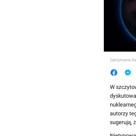
Jedzeni
Zatrzymanie Zie
W szczyto
dyskutowa
nuklearneg
autorzy te
sugerują, ż
Nietypową