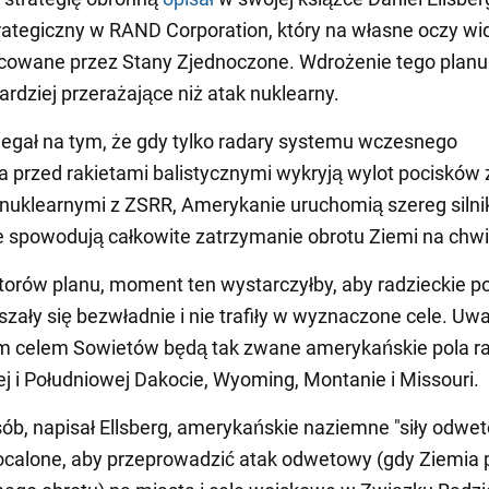
trategiczny w RAND Corporation, który na własne oczy wid
cowane przez Stany Zjednoczone. Wdrożenie tego planu
ardziej przerażające niż atak nuklearny.
egał na tym, że gdy tylko radary systemu wczesnego
a przed rakietami balistycznymi wykryją wylot pocisków 
nuklearnymi z ZSRR, Amerykanie uruchomią szereg siln
re spowodują całkowite zatrzymanie obrotu Ziemi na chwi
orów planu, moment ten wystarczyłby, aby radzieckie po
szały się bezwładnie i nie trafiły w wyznaczone cele. Uw
m celem Sowietów będą tak zwane amerykańskie pola r
j i Południowej Dakocie, Wyoming, Montanie i Missouri.
ób, napisał Ellsberg, amerykańskie naziemne "siły odwe
ocalone, aby przeprowadzić atak odwetowy (gdy Ziemia 