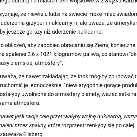
ego obrotu) na miasta i cele wojskowe w Związku Radzi
rzyznaje, że niewielu ludzi na świecie może mieć świado
 uderzenia grzybem nuklearnym, ale uważa, że ameryka
by jeszcze gorszy niż uderzenie nuklearne.
o obliczeń, aby zapobiec obracaniu się Ziemi, konieczne
e spalenie 2,6 x 1021 kilogramów paliwa, co stanowi "ok
asy ziemskiej atmosfery".
auważa, że nawet zakładając, że ktoś mógłby zbudować t
 uruchomić je jednocześnie, "niewiarygodnie gorące produ
zostałyby uwolnione do atmosfery planety, ważąc setki ra
 sama atmosfera.
nawet jeśli twoje cele przetrwałyby wojnę nuklearną, wszy
paleni przez spaliny, które rozp
rzestrzeniłyby się po całej
- zauważa Ellsberg.