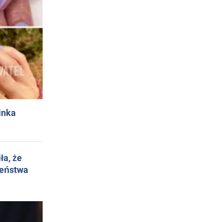
inka
ła, że
żeństwa