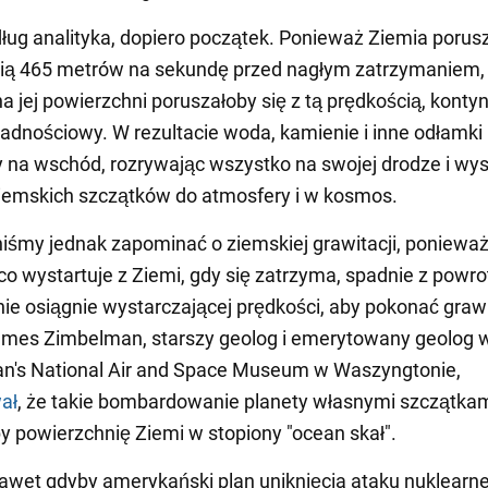
dług analityka, dopiero początek. Ponieważ Ziemia porusz
cią 465 metrów na sekundę przed nagłym zatrzymaniem,
a jej powierzchni poruszałoby się z tą prędkością, konty
adnościowy. W rezultacie woda, kamienie i inne odłamki
y na wschód, rozrywając wszystko na swojej drodze i wys
ziemskich szczątków do atmosfery i w kosmos.
iśmy jednak zapominać o ziemskiej grawitacji, poniewa
co wystartuje z Ziemi, gdy się zatrzyma, spadnie z powr
ie osiągnie wystarczającej prędkości, aby pokonać graw
ames Zimbelman, starszy geolog i emerytowany geolog 
an's National Air and Space Museum w Waszyngtonie,
ał
, że takie bombardowanie planety własnymi szczątka
y powierzchnię Ziemi w stopiony "ocean skał".
awet gdyby amerykański plan uniknięcia ataku nuklearn