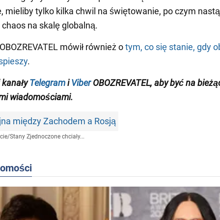
ę, mieliby tylko kilka chwil na świętowanie, po czym nastą
chaos na skalę globalną.
 OBOZREVATEL mówił również o
tym, co się stanie, gdy o
spieszy
.
 kanały
Telegram
i
Viber
OBOZREVATEL, aby być na bieżą
mi wiadomościami.
jna między Zachodem a Rosją
cie
/
Stany Zjednoczone chciały...
domości