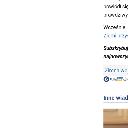
powiódł si
prawdziwy 
Wcześniej
Ziemi przy
Subskrybuj
najnowszy
Zimna wo
/
Ży
Inne wia