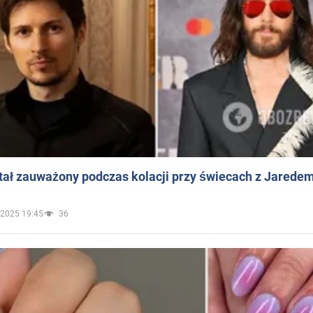
ał zauważony podczas kolacji przy świecach z Jaredem
.2025 19:45
36