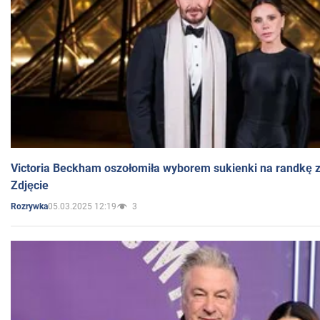
Victoria Beckham oszołomiła wyborem sukienki na randkę
Zdjęcie
05.03.2025 12:19
3
Rozrywka