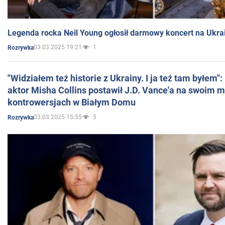
Legenda rocka Neil Young ogłosił darmowy koncert na Ukra
03.03.2025 19:21
1
Rozrywka
"Widziałem też historie z Ukrainy. I ja też tam byłem"
aktor Misha Collins postawił J.D. Vance'a na swoim m
kontrowersjach w Białym Domu
03.03.2025 15:55
5
Rozrywka