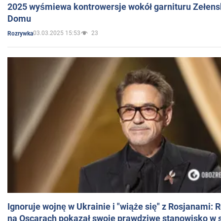
2025 wyśmiewa kontrowersje wokół garnituru Zełens
Domu
03.03.2025 15:53
23
Rozrywka
Ignoruje wojnę w Ukrainie i "wiąże się" z Rosjanami: 
na Oscarach pokazał swoje prawdziwe stanowisko w s