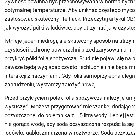
Żywność powinna być przechowywana w normalnych 
optymalnej temperaturze. Aby uniknąć częstego myci
zastosować skuteczny life hack. Przeczytaj artykuł 
jak wyłożyć półki w lodówce, aby utrzymać ją w czystoś
Istnieje jeden niedrogi, ale skuteczny sposób na utrzy
czystości i ochronę powierzchni przed zarysowaniami
przykryć półki folią spożywczą. Brud nie pojawi się na
zawsze będą wyglądać czysto i schludnie i nie będą m
interakcji z naczyniami. Gdy folia samoprzylepna ulegn
zabrudzeniu, wystarczy założyć nową.
Przed przykryciem półek folią spożywczą należy je umy
wysuszyć. Możesz przygotować mieszankę, dodając 2 
oczyszczonej do pojemnika z 1,5 litra wody. Lepiej jest 
nie gorącą wodę, aby soda oczyszczona rozpuściła się s
lodówkę gąbką zanurzoną w roztworze. Soda oczyszc