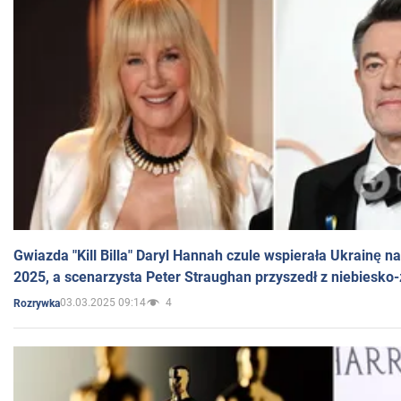
Gwiazda "Kill Billa" Daryl Hannah czule wspierała Ukrainę 
2025, a scenarzysta Peter Straughan przyszedł z niebiesko-
03.03.2025 09:14
4
Rozrywka