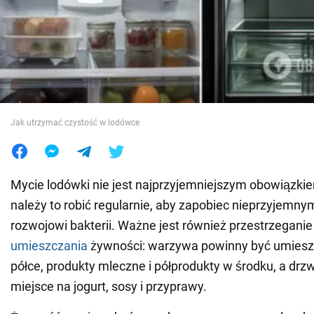
Wojna na Ukrainie
Świat
Jedzenie
Jak utrzymać czystość w lodówce
Mycie lodówki nie jest najprzyjemniejszym obowiązk
należy to robić regularnie, aby zapobiec nieprzyjemn
rozwojowi bakterii. Ważne jest również przestrzegani
umieszczania
żywności: warzywa powinny być umiesz
półce, produkty mleczne i półprodukty w środku, a drzw
miejsce na jogurt, sosy i przyprawy.