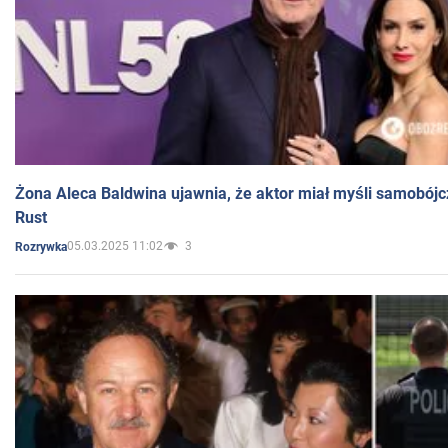
Żona Aleca Baldwina ujawnia, że aktor miał myśli samobójc
Rust
05.03.2025 11:02
3
Rozrywka