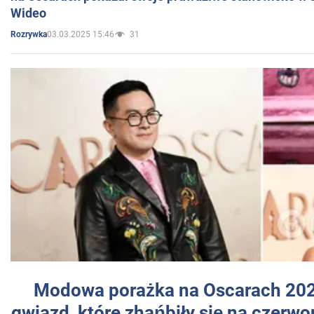
Wideo
03.03.2025 15:46
31
Rozrywka
Modowa porażka na Oscarach 202
gwiazd, które zhańbiły się na czer