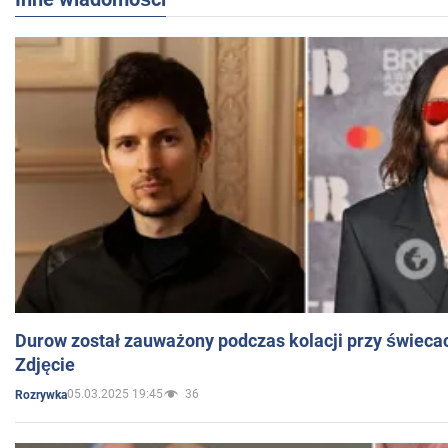
Durow został zauważony podczas kolacji przy świeca
Zdjęcie
05.03.2025 19:45
36
Rozrywka