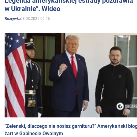
Legenda amerykańskiej estrady pozdrawia "br
w Ukrainie". Wideo
03.03.2025 09:46
Rozrywka
"Zełenski, dlaczego nie nosisz garnituru?" Amerykański blo
żart w Gabinecie Owalnym