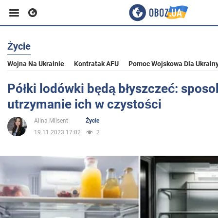
Życie
Biznes
Wojna Na Ukrainie
Kontratak AFU
Pomoc Wojskowa Dla Ukrain
Sport
Półki lodówki będą błyszczeć: sposo
utrzymanie ich w czystości
Rozrywka
Alina Milsent
Życie
19.11.2023 17:02
2
Życie
Polityka
Społeczeństwo