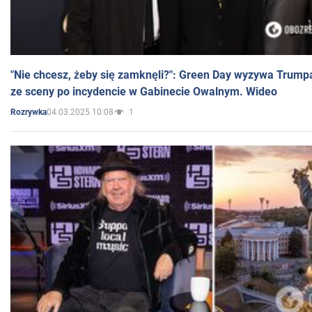
"Nie chcesz, żeby się zamknęli?": Green Day wyzywa Trump
ze sceny po incydencie w Gabinecie Owalnym. Wideo
04.03.2025 10:08
1
Rozrywka