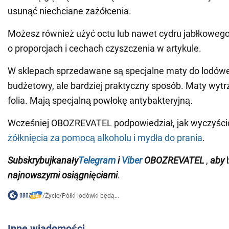
usunąć niechciane zażółcenia.
Możesz również użyć octu lub nawet cydru jabłkoweg
o proporcjach i cechach czyszczenia w artykule.
W sklepach sprzedawane są specjalne maty do lodówek 
budżetowy, ale bardziej praktyczny sposób. Maty wytr
folia. Mają specjalną powłokę antybakteryjną.
Wcześniej OBOZREVATEL podpowiedział, jak wyczyśc
żółknięcia za pomocą alkoholu i mydła do prania
.
Subskrybuj
kanały
Telegram
i
Viber
OBOZREVATEL
,
aby
b
najnowszymi osiągnięciami
.
/
Życie
/
Półki lodówki będą...
Inne wiadomości